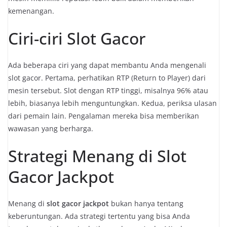
kemenangan.
Ciri-ciri Slot Gacor
Ada beberapa ciri yang dapat membantu Anda mengenali
slot gacor. Pertama, perhatikan RTP (Return to Player) dari
mesin tersebut. Slot dengan RTP tinggi, misalnya 96% atau
lebih, biasanya lebih menguntungkan. Kedua, periksa ulasan
dari pemain lain. Pengalaman mereka bisa memberikan
wawasan yang berharga.
Strategi Menang di Slot
Gacor Jackpot
Menang di
slot gacor jackpot
bukan hanya tentang
keberuntungan. Ada strategi tertentu yang bisa Anda