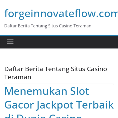
Skip
forgeinnovateflow.co
to
content
Daftar Berita Tentang Situs Casino Teraman
Daftar Berita Tentang Situs Casino
Teraman
Menemukan Slot
Gacor Jackpot Terbaik