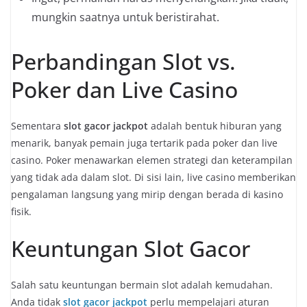
mungkin saatnya untuk beristirahat.
Perbandingan Slot vs.
Poker dan Live Casino
Sementara
slot gacor jackpot
adalah bentuk hiburan yang
menarik, banyak pemain juga tertarik pada poker dan live
casino. Poker menawarkan elemen strategi dan keterampilan
yang tidak ada dalam slot. Di sisi lain, live casino memberikan
pengalaman langsung yang mirip dengan berada di kasino
fisik.
Keuntungan Slot Gacor
Salah satu keuntungan bermain slot adalah kemudahan.
Anda tidak
slot gacor jackpot
perlu mempelajari aturan