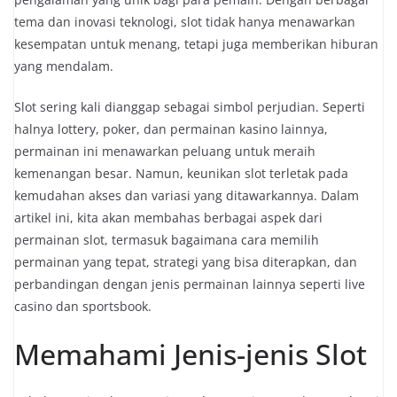
tema dan inovasi teknologi, slot tidak hanya menawarkan
kesempatan untuk menang, tetapi juga memberikan hiburan
yang mendalam.
Slot sering kali dianggap sebagai simbol perjudian. Seperti
halnya lottery, poker, dan permainan kasino lainnya,
permainan ini menawarkan peluang untuk meraih
kemenangan besar. Namun, keunikan slot terletak pada
kemudahan akses dan variasi yang ditawarkannya. Dalam
artikel ini, kita akan membahas berbagai aspek dari
permainan slot, termasuk bagaimana cara memilih
permainan yang tepat, strategi yang bisa diterapkan, dan
perbandingan dengan jenis permainan lainnya seperti live
casino dan sportsbook.
Memahami Jenis-jenis Slot