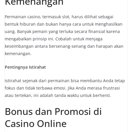
Kemenangan
Permainan casino, termasuk slot, harus dilihat sebagai
bentuk hiburan dan bukan hanya cara untuk menghasilkan
uang. Banyak pemain yang terluka secara finansial karena
mengabaikan prinsip ini. Cobalah untuk menjaga
keseimbangan antara bersenang-senang dan harapan akan
kemenangan.
Pentingnya Istirahat
Istirahat sejenak dari permainan bisa membantu Anda tetap
fokus dan tidak terbawa emosi. Jika Anda merasa frustrasi
atau tertekan, ini adalah tanda waktu untuk berhenti.
Bonus dan Promosi di
Casino Online