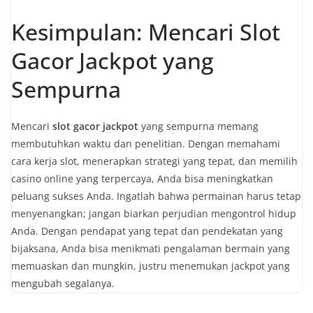
Kesimpulan: Mencari Slot
Gacor Jackpot yang
Sempurna
Mencari
slot gacor jackpot
yang sempurna memang
membutuhkan waktu dan penelitian. Dengan memahami
cara kerja slot, menerapkan strategi yang tepat, dan memilih
casino online yang terpercaya, Anda bisa meningkatkan
peluang sukses Anda. Ingatlah bahwa permainan harus tetap
menyenangkan; jangan biarkan perjudian mengontrol hidup
Anda. Dengan pendapat yang tepat dan pendekatan yang
bijaksana, Anda bisa menikmati pengalaman bermain yang
memuaskan dan mungkin, justru menemukan jackpot yang
mengubah segalanya.