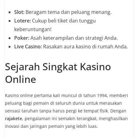
Slot:
Beragam tema dan peluang menang.
Lotere:
Cukup beli tiket dan tunggu
keberuntungan!
Poker:
Asah keterampilan dan strategi Anda.
Live Casino:
Rasakan aura kasino di rumah Anda.
Sejarah Singkat Kasino
Online
Kasino online pertama kali muncul di tahun 1994, memberi
peluang bagi pemain di seluruh dunia untuk merasakan
sensasi taruhan tanpa harus pergi ke tempat fisik. Dengan
rajakete
, pengalaman ini semakin terangkat, menghasilkan
inovasi dan jaringan pemain yang lebih luas.