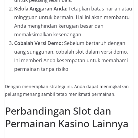
untuk peluang lebih baik.
Kelola Anggaran Anda:
Tetapkan batas harian atau
mingguan untuk bermain. Hal ini akan membantu
Anda menghindari kerugian besar dan
memaksimalkan kesenangan.
Cobalah Versi Demo:
Sebelum bertaruh dengan
uang sungguhan, cobalah slot dalam versi demo.
Ini memberi Anda kesempatan untuk memahami
permainan tanpa risiko.
Dengan menerapkan strategi ini, Anda dapat meningkatkan
peluang menang sambil tetap menikmati permainan.
Perbandingan Slot dan
Permainan Kasino Lainnya