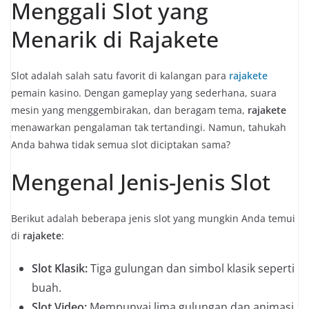
Menggali Slot yang
Menarik di Rajakete
Slot adalah salah satu favorit di kalangan para
rajakete
pemain kasino. Dengan gameplay yang sederhana, suara
mesin yang menggembirakan, dan beragam tema,
rajakete
menawarkan pengalaman tak tertandingi. Namun, tahukah
Anda bahwa tidak semua slot diciptakan sama?
Mengenal Jenis-Jenis Slot
Berikut adalah beberapa jenis slot yang mungkin Anda temui
di
rajakete
:
Slot Klasik:
Tiga gulungan dan simbol klasik seperti
buah.
Slot Video:
Mempunyai lima gulungan dan animasi