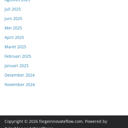
Juli 2025
Juni 2025
Mei 2025
April 2025
Maret 2025
Februari 2025
Januari 2025
Desember 2024
November 2024
Copyright © 2026
forgeinnovateflow.com
. Powered by