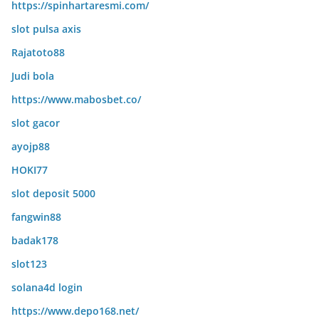
https://spinhartaresmi.com/
slot pulsa axis
Rajatoto88
Judi bola
https://www.mabosbet.co/
slot gacor
ayojp88
HOKI77
slot deposit 5000
fangwin88
badak178
slot123
solana4d login
https://www.depo168.net/