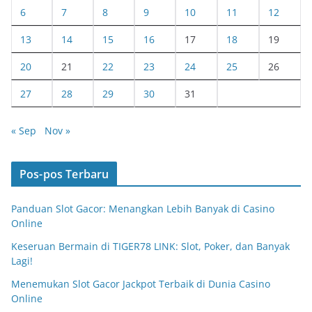
6
7
8
9
10
11
12
13
14
15
16
17
18
19
20
21
22
23
24
25
26
27
28
29
30
31
« Sep
Nov »
Pos-pos Terbaru
Panduan Slot Gacor: Menangkan Lebih Banyak di Casino
Online
Keseruan Bermain di TIGER78 LINK: Slot, Poker, dan Banyak
Lagi!
Menemukan Slot Gacor Jackpot Terbaik di Dunia Casino
Online