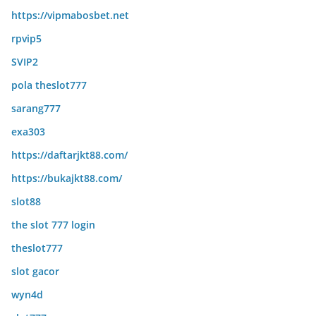
https://vipmabosbet.net
rpvip5
SVIP2
pola theslot777
sarang777
exa303
https://daftarjkt88.com/
https://bukajkt88.com/
slot88
the slot 777 login
theslot777
slot gacor
wyn4d