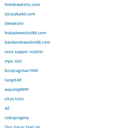
linkdewatoto.com
situsaka4d.com
Dewatoto
bukadewaslot88.com
bandardewaslot88.com
zeus supper scatter
mpo slot
bospragmax1000
target4d
wayang8899
situs toto
4d
robopragma
Slot Gacor Hari Ini