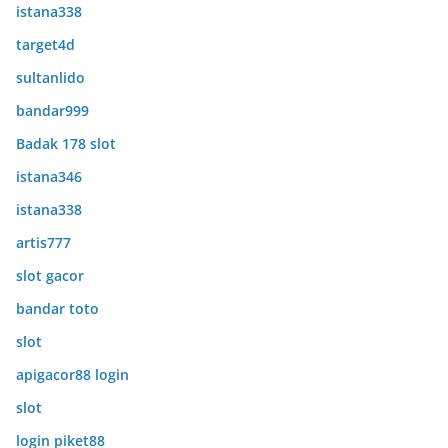
istana338
target4d
sultanlido
bandar999
Badak 178 slot
istana346
istana338
artis777
slot gacor
bandar toto
slot
apigacor88 login
slot
login piket88