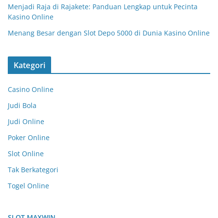
Menjadi Raja di Rajakete: Panduan Lengkap untuk Pecinta
Kasino Online
Menang Besar dengan Slot Depo 5000 di Dunia Kasino Online
Kategori
Casino Online
Judi Bola
Judi Online
Poker Online
Slot Online
Tak Berkategori
Togel Online
SLOT MAXWIN