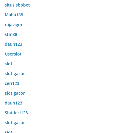
situs sbobet
Maha168
rajavigor
stm88
daun123
Userslot
slot
slot gacor
ceri123
slot gacor
daun123
Slot leci123
slot gacor
slot