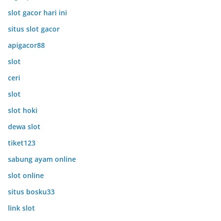
slot gacor hari ini
situs slot gacor
apigacor88
slot
ceri
slot
slot hoki
dewa slot
tiket123
sabung ayam online
slot online
situs bosku33
link slot