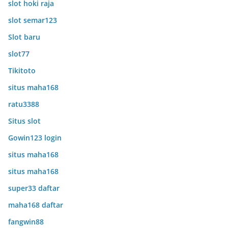
slot hoki raja
slot semar123
Slot baru
slot77
Tikitoto
situs maha168
ratu3388
Situs slot
Gowin123 login
situs maha168
situs maha168
super33 daftar
maha168 daftar
fangwin88