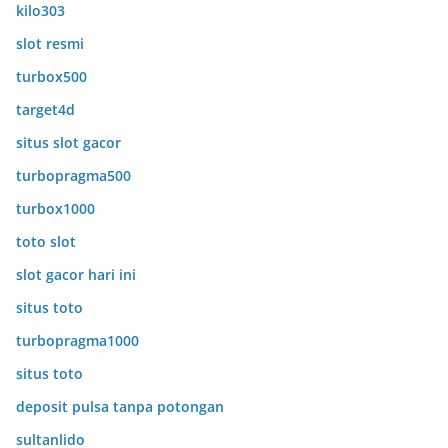
kilo303
slot resmi
turbox500
target4d
situs slot gacor
turbopragma500
turbox1000
toto slot
slot gacor hari ini
situs toto
turbopragma1000
situs toto
deposit pulsa tanpa potongan
sultanlido