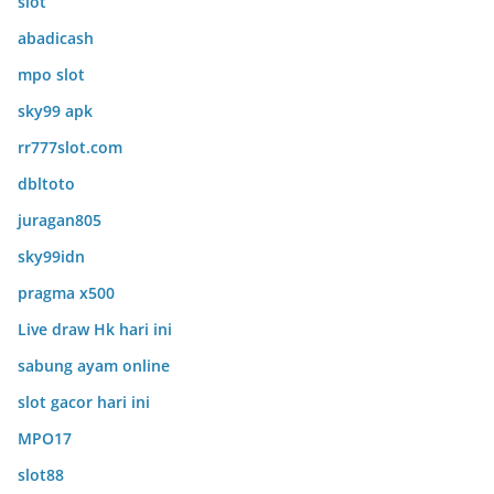
slot
abadicash
mpo slot
sky99 apk
rr777slot.com
dbltoto
juragan805
sky99idn
pragma x500
Live draw Hk hari ini
sabung ayam online
slot gacor hari ini
MPO17
slot88