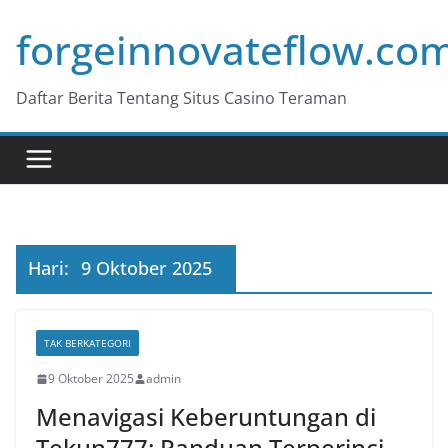
Skip
forgeinnovateflow.co
to
content
Daftar Berita Tentang Situs Casino Teraman
Hari:
9 Oktober 2025
TAK BERKATEGORI
9 Oktober 2025
admin
Menavigasi Keberuntungan di
Tekun777: Panduan Terperinci