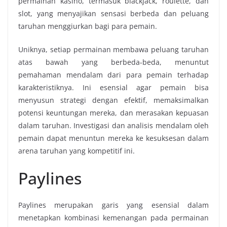
permainan kasino, termasuk blackjack, roulette, dan
slot, yang menyajikan sensasi berbeda dan peluang
taruhan menggiurkan bagi para pemain.
Uniknya, setiap permainan membawa peluang taruhan
atas bawah yang berbeda-beda, menuntut
pemahaman mendalam dari para pemain terhadap
karakteristiknya. Ini esensial agar pemain bisa
menyusun strategi dengan efektif, memaksimalkan
potensi keuntungan mereka, dan merasakan kepuasan
dalam taruhan. Investigasi dan analisis mendalam oleh
pemain dapat menuntun mereka ke kesuksesan dalam
arena taruhan yang kompetitif ini.
Paylines
Paylines merupakan garis yang esensial dalam
menetapkan kombinasi kemenangan pada permainan