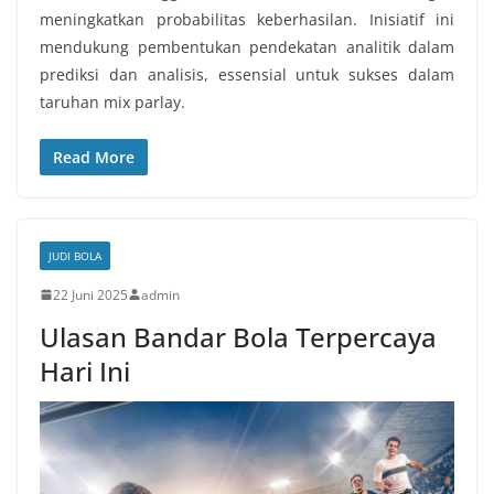
meningkatkan probabilitas keberhasilan. Inisiatif ini
mendukung pembentukan pendekatan analitik dalam
prediksi dan analisis, essensial untuk sukses dalam
taruhan mix parlay.
Read More
JUDI BOLA
22 Juni 2025
admin
Ulasan Bandar Bola Terpercaya
Hari Ini