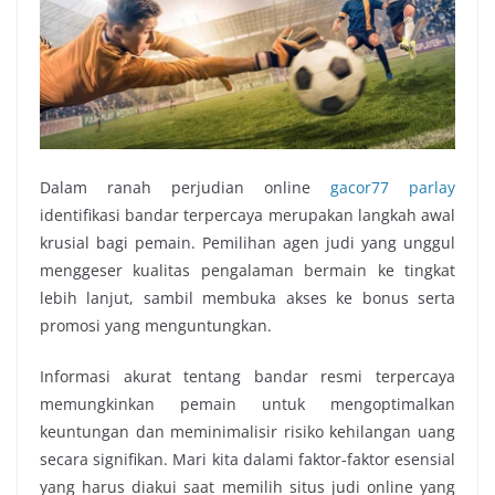
Dalam ranah perjudian online
gacor77 parlay
identifikasi bandar terpercaya merupakan langkah awal
krusial bagi pemain. Pemilihan agen judi yang unggul
menggeser kualitas pengalaman bermain ke tingkat
lebih lanjut, sambil membuka akses ke bonus serta
promosi yang menguntungkan.
Informasi akurat tentang bandar resmi terpercaya
memungkinkan pemain untuk mengoptimalkan
keuntungan dan meminimalisir risiko kehilangan uang
secara signifikan. Mari kita dalami faktor-faktor esensial
yang harus diakui saat memilih situs judi online yang