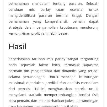
pemahaman mendalam tentang pasaran. Sebuah
panduan mix parlay cuan esensial untuk
mengidentifikasi pasaran bernilai tinggi. Dengan
pemahaman yang komprehensif, pemain dapat
strategis dalam pengambilan keputusan, mendorong
kemungkinan profit yang lebih besar.
Hasil
Keberhasilan taruhan mix parlay sangat tergantung
pada sejumlah faktor kritis, termasuk kapasitas
bermain tim yang terlibat dan dinamika yang terjadi
selama pertandingan. Untuk mencapai keuntungan
maksimal, diperlukan prediksi dan analisis mendalam
dari pemain. Hal ini mengharuskan mereka untuk
menyelami statistik, mempertimbangkan kondisi fisik
para pemain, dan memperhatikan jadwal pertandingan
yang berpotensi mempengaruhi hasil akhir.