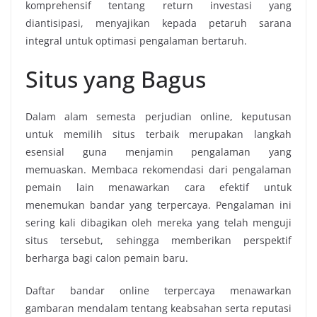
komprehensif tentang return investasi yang
diantisipasi, menyajikan kepada petaruh sarana
integral untuk optimasi pengalaman bertaruh.
Situs yang Bagus
Dalam alam semesta perjudian online, keputusan
untuk memilih situs terbaik merupakan langkah
esensial guna menjamin pengalaman yang
memuaskan. Membaca rekomendasi dari pengalaman
pemain lain menawarkan cara efektif untuk
menemukan bandar yang terpercaya. Pengalaman ini
sering kali dibagikan oleh mereka yang telah menguji
situs tersebut, sehingga memberikan perspektif
berharga bagi calon pemain baru.
Daftar bandar online terpercaya menawarkan
gambaran mendalam tentang keabsahan serta reputasi