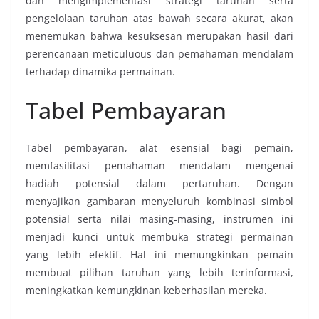
dan mengimplementasi strategi taruhan serta
pengelolaan taruhan atas bawah secara akurat, akan
menemukan bahwa kesuksesan merupakan hasil dari
perencanaan meticuluous dan pemahaman mendalam
terhadap dinamika permainan.
Tabel Pembayaran
Tabel pembayaran, alat esensial bagi pemain,
memfasilitasi pemahaman mendalam mengenai
hadiah potensial dalam pertaruhan. Dengan
menyajikan gambaran menyeluruh kombinasi simbol
potensial serta nilai masing-masing, instrumen ini
menjadi kunci untuk membuka strategi permainan
yang lebih efektif. Hal ini memungkinkan pemain
membuat pilihan taruhan yang lebih terinformasi,
meningkatkan kemungkinan keberhasilan mereka.