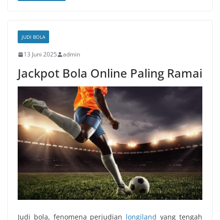
JUDI BOLA
13 Juni 2025
admin
Jackpot Bola Online Paling Ramai
Judi bola, fenomena perjudian
longiland
yang tengah