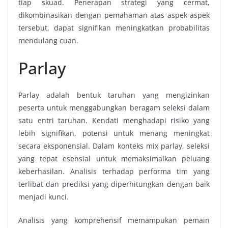
tiap skuad. Penerapan strategi yang cermat,
dikombinasikan dengan pemahaman atas aspek-aspek
tersebut, dapat signifikan meningkatkan probabilitas
mendulang cuan.
Parlay
Parlay adalah bentuk taruhan yang mengizinkan
peserta untuk menggabungkan beragam seleksi dalam
satu entri taruhan. Kendati menghadapi risiko yang
lebih signifikan, potensi untuk menang meningkat
secara eksponensial. Dalam konteks mix parlay, seleksi
yang tepat esensial untuk memaksimalkan peluang
keberhasilan. Analisis terhadap performa tim yang
terlibat dan prediksi yang diperhitungkan dengan baik
menjadi kunci.
Analisis yang komprehensif memampukan pemain