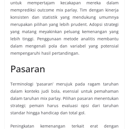
untuk mempertajam kecakapan mereka dalam
memprediksi outcome mix parlay. Tim dengan kinerja
konsisten dan statistik yang mendukung umumnya
merupakan pilihan yang lebih prudent. Adopsi strategi
yang matang meyakinkan peluang kemenangan yang
lebih tinggi. Penggunaan metode analitis membantu
dalam mengenali pola dan variabel yang potensial
mempengaruhi hasil pertandingan.
Pasaran
Terminologi ‘pasaran’ merujuk pada ragam taruhan
dalam konteks judi bola, esensial untuk pemahaman
dalam taruhan mix parlay. Pilihan pasaran menentukan
strategi; pemain harus evaluasi opsi dari taruhan
standar hingga handicap dan total gol.
Peningkatan kemenangan terkait erat dengan