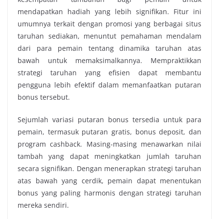
mendapatkan hadiah yang lebih signifikan. Fitur ini
umumnya terkait dengan promosi yang berbagai situs
taruhan sediakan, menuntut pemahaman mendalam
dari para pemain tentang dinamika taruhan atas
bawah untuk memaksimalkannya. Mempraktikkan
strategi taruhan yang efisien dapat membantu
pengguna lebih efektif dalam memanfaatkan putaran
bonus tersebut.
Sejumlah variasi putaran bonus tersedia untuk para
pemain, termasuk putaran gratis, bonus deposit, dan
program cashback. Masing-masing menawarkan nilai
tambah yang dapat meningkatkan jumlah taruhan
secara signifikan. Dengan menerapkan strategi taruhan
atas bawah yang cerdik, pemain dapat menentukan
bonus yang paling harmonis dengan strategi taruhan
mereka sendiri.