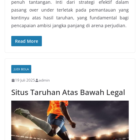
penuh tantangan. Inti dari strategi efektif dalam
pasang over under terletak pada pemantauan yang
kontinyu atas hasil taruhan, yang fundamental bagi
pencapaian ambisi jangka panjang di arena perjudian.
Read More
JUDI BOLA
19 Juli 2025
admin
Situs Taruhan Atas Bawah Legal