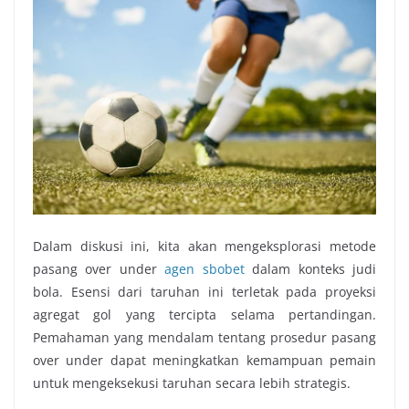
Dalam diskusi ini, kita akan mengeksplorasi metode
pasang over under
agen sbobet
dalam konteks judi
bola. Esensi dari taruhan ini terletak pada proyeksi
agregat gol yang tercipta selama pertandingan.
Pemahaman yang mendalam tentang prosedur pasang
over under dapat meningkatkan kemampuan pemain
untuk mengeksekusi taruhan secara lebih strategis.