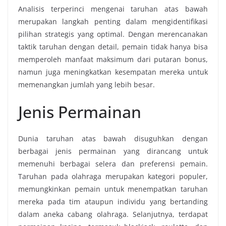
Analisis terperinci mengenai taruhan atas bawah
merupakan langkah penting dalam mengidentifikasi
pilihan strategis yang optimal. Dengan merencanakan
taktik taruhan dengan detail, pemain tidak hanya bisa
memperoleh manfaat maksimum dari putaran bonus,
namun juga meningkatkan kesempatan mereka untuk
memenangkan jumlah yang lebih besar.
Jenis Permainan
Dunia taruhan atas bawah disuguhkan dengan
berbagai jenis permainan yang dirancang untuk
memenuhi berbagai selera dan preferensi pemain.
Taruhan pada olahraga merupakan kategori populer,
memungkinkan pemain untuk menempatkan taruhan
mereka pada tim ataupun individu yang bertanding
dalam aneka cabang olahraga. Selanjutnya, terdapat