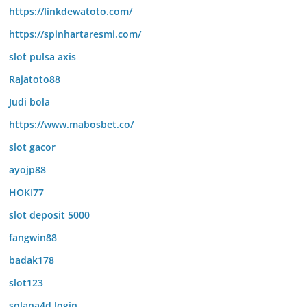
https://linkdewatoto.com/
https://spinhartaresmi.com/
slot pulsa axis
Rajatoto88
Judi bola
https://www.mabosbet.co/
slot gacor
ayojp88
HOKI77
slot deposit 5000
fangwin88
badak178
slot123
solana4d login