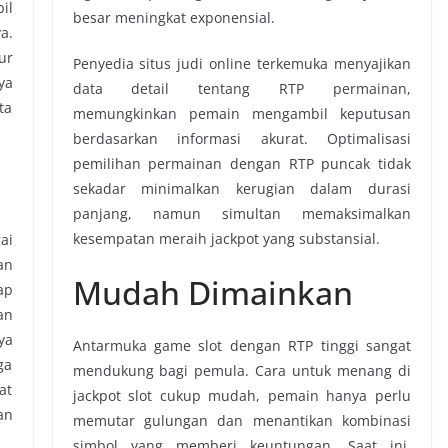
il
besar meningkat exponensial.
a.
ur
Penyedia situs judi online terkemuka menyajikan
ya
data detail tentang RTP permainan,
ta
memungkinkan pemain mengambil keputusan
berdasarkan informasi akurat. Optimalisasi
pemilihan permainan dengan RTP puncak tidak
sekadar minimalkan kerugian dalam durasi
panjang, namun simultan memaksimalkan
kesempatan meraih jackpot yang substansial.
ai
an
Mudah Dimainkan
ap
an
ya
Antarmuka game slot dengan RTP tinggi sangat
ga
mendukung bagi pemula. Cara untuk menang di
at
jackpot slot cukup mudah, pemain hanya perlu
an
memutar gulungan dan menantikan kombinasi
simbol yang memberi keuntungan. Saat ini,