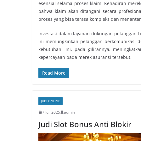
esensial selama proses klaim. Kehadiran me
bahwa klaim akan ditangani secara profesion
proses yang bisa terasa kompleks dan menanta
Investasi dalam layanan dukungan pelanggan ber
ini memungkinkan pelanggan berkomunikasi d
kebutuhan. Ini, pada gilirannya, meningkat
kepercayaan pada merek asuransi tersebut.
Read More
JUDI ONLINE
7 Juli 2025
admin
Judi Slot Bonus Anti Blokir