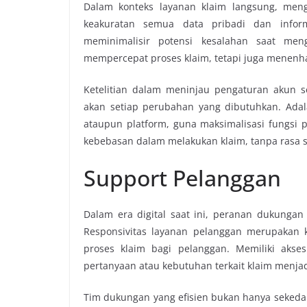
Dalam konteks layanan klaim langsung, meng
keakuratan semua data pribadi dan inform
meminimalisir potensi kesalahan saat men
mempercepat proses klaim, tetapi juga menen
Ketelitian dalam meninjau pengaturan akun se
akan setiap perubahan yang dibutuhkan. Adal
ataupun platform, guna maksimalisasi fungsi
kebebasan dalam melakukan klaim, tanpa rasa 
Support Pelanggan
Dalam era digital saat ini, peranan dukungan
Responsivitas layanan pelanggan merupaka
proses klaim bagi pelanggan. Memiliki aks
pertanyaan atau kebutuhan terkait klaim menjad
Tim dukungan yang efisien bukan hanya seked