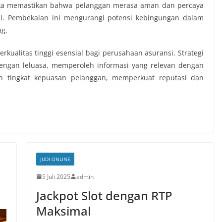
reka memastikan bahwa pelanggan merasa aman dan percaya
al. Pembekalan ini mengurangi potensi kebingungan dalam
ng.
kualitas tinggi esensial bagi perusahaan asuransi. Strategi
engan leluasa, memperoleh informasi yang relevan dengan
kan tingkat kepuasan pelanggan, memperkuat reputasi dan
JUDI ONLINE
5 Juli 2025
admin
Jackpot Slot dengan RTP
Maksimal