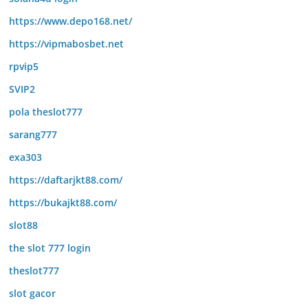
https://www.depo168.net/
https://vipmabosbet.net
rpvip5
SVIP2
pola theslot777
sarang777
exa303
https://daftarjkt88.com/
https://bukajkt88.com/
slot88
the slot 777 login
theslot777
slot gacor