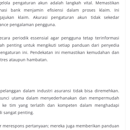
elola pengaturan akun adalah langkah vital. Memastikan
asi bank menjamin efisiensi dalam proses klaim. Ini
gajukan klaim. Akurasi pengaturan akun tidak sekedar
hance pengalaman pengguna.
cara periodik essensial agar pengguna tetap terinformasi
ah penting untuk mengikuti setiap panduan dari penyedia
 pengaturan ini. Pendekatan ini memastikan kemudahan dan
stres ataupun hambatan.
 pelanggan dalam industri asuransi tidak bisa diremehkan.
n kunci utama dalam menyederhanakan dan mempermudah
es ke tim yang terlatih dan kompeten dalam menghadapi
i sangat penting.
ar merespons pertanyaan; mereka juga memberikan panduan