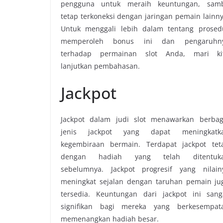
pengguna untuk meraih keuntungan, samb
tetap terkoneksi dengan jaringan pemain lainny
Untuk menggali lebih dalam tentang prosed
memperoleh bonus ini dan pengaruhn
terhadap permainan slot Anda, mari ki
lanjutkan pembahasan.
Jackpot
Jackpot dalam judi slot menawarkan berbag
jenis jackpot yang dapat meningkatk
kegembiraan bermain. Terdapat jackpot tet
dengan hadiah yang telah ditentuk
sebelumnya. Jackpot progresif yang nilain
meningkat sejalan dengan taruhan pemain ju
tersedia. Keuntungan dari jackpot ini sang
signifikan bagi mereka yang berkesempat
memenangkan hadiah besar.