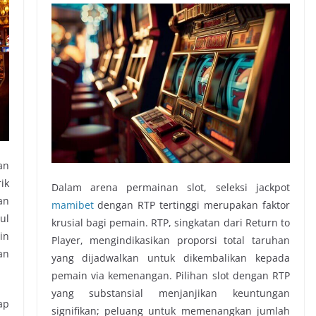
an
ik
Dalam arena permainan slot, seleksi jackpot
an
mamibet
dengan RTP tertinggi merupakan faktor
ul
krusial bagi pemain. RTP, singkatan dari Return to
in
Player, mengindikasikan proporsi total taruhan
an
yang dijadwalkan untuk dikembalikan kepada
pemain via kemenangan. Pilihan slot dengan RTP
yang substansial menjanjikan keuntungan
ap
signifikan; peluang untuk memenangkan jumlah