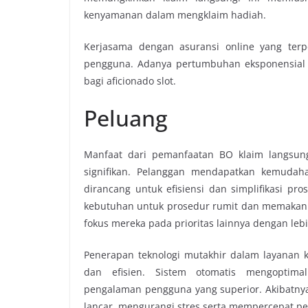
kenyamanan dalam mengklaim hadiah.
Kerjasama dengan asuransi online yang te
pengguna. Adanya pertumbuhan eksponensial ap
bagi aficionado slot.
Peluang
Manfaat dari pemanfaatan BO klaim langsung
signifikan. Pelanggan mendapatkan kemudaha
dirancang untuk efisiensi dan simplifikasi pro
kebutuhan untuk prosedur rumit dan memakan
fokus mereka pada prioritas lainnya dengan lebi
Penerapan teknologi mutakhir dalam layanan 
dan efisien. Sistem otomatis mengoptima
pengalaman pengguna yang superior. Akibatny
lancar, mengurangi stres serta mempercepat 