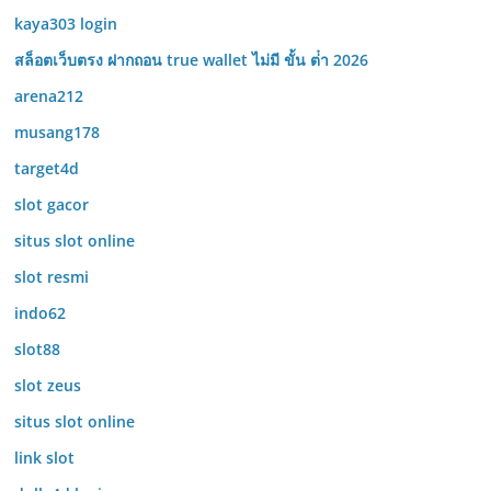
kaya303 login
สล็อตเว็บตรง ฝากถอน true wallet ไม่มี ขั้น ต่ํา 2026
arena212
musang178
target4d
slot gacor
situs slot online
slot resmi
indo62
slot88
slot zeus
situs slot online
link slot