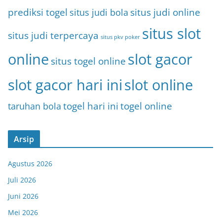
situs judi online
prediksi togel
situs judi bola
situs slot
situs judi terpercaya
situs pkv poker
online
slot gacor
situs togel online
slot gacor hari ini
slot online
taruhan bola
togel hari ini
togel online
Arsip
Agustus 2026
Juli 2026
Juni 2026
Mei 2026