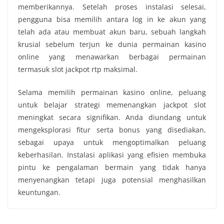
memberikannya. Setelah proses instalasi selesai,
pengguna bisa memilih antara log in ke akun yang
telah ada atau membuat akun baru, sebuah langkah
krusial sebelum terjun ke dunia permainan kasino
online yang menawarkan berbagai permainan
termasuk slot jackpot rtp maksimal.
Selama memilih permainan kasino online, peluang
untuk belajar strategi memenangkan jackpot slot
meningkat secara signifikan. Anda diundang untuk
mengeksplorasi fitur serta bonus yang disediakan,
sebagai upaya untuk mengoptimalkan peluang
keberhasilan. Instalasi aplikasi yang efisien membuka
pintu ke pengalaman bermain yang tidak hanya
menyenangkan tetapi juga potensial menghasilkan
keuntungan.