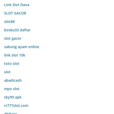
Link Slot Dana
SLOT GACOR
slot88
bosku33 daftar
slot gacor
sabung ayam online
link slot 10k
toto slot
slot
abadicash
mpo slot
sky99 apk
rr777slot.com
dbltoto