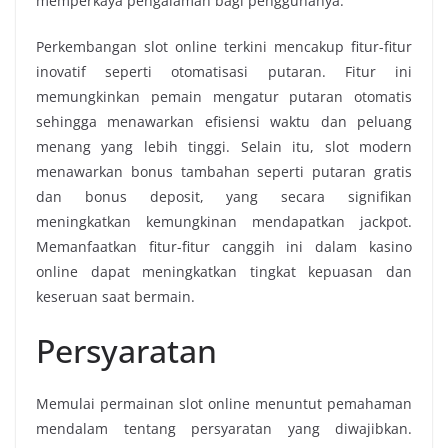
memperkaya pengalaman bagi penggunanya.
Perkembangan slot online terkini mencakup fitur-fitur
inovatif seperti otomatisasi putaran. Fitur ini
memungkinkan pemain mengatur putaran otomatis
sehingga menawarkan efisiensi waktu dan peluang
menang yang lebih tinggi. Selain itu, slot modern
menawarkan bonus tambahan seperti putaran gratis
dan bonus deposit, yang secara signifikan
meningkatkan kemungkinan mendapatkan jackpot.
Memanfaatkan fitur-fitur canggih ini dalam kasino
online dapat meningkatkan tingkat kepuasan dan
keseruan saat bermain.
Persyaratan
Memulai permainan slot online menuntut pemahaman
mendalam tentang persyaratan yang diwajibkan.