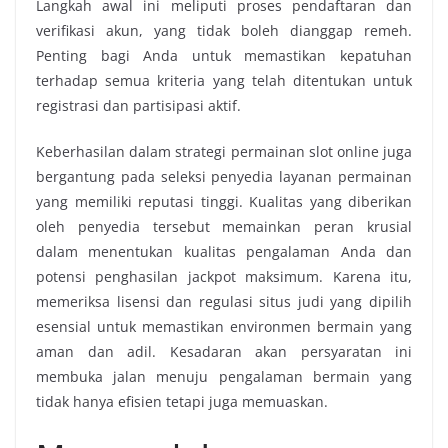
Langkah awal ini meliputi proses pendaftaran dan
verifikasi akun, yang tidak boleh dianggap remeh.
Penting bagi Anda untuk memastikan kepatuhan
terhadap semua kriteria yang telah ditentukan untuk
registrasi dan partisipasi aktif.
Keberhasilan dalam strategi permainan slot online juga
bergantung pada seleksi penyedia layanan permainan
yang memiliki reputasi tinggi. Kualitas yang diberikan
oleh penyedia tersebut memainkan peran krusial
dalam menentukan kualitas pengalaman Anda dan
potensi penghasilan jackpot maksimum. Karena itu,
memeriksa lisensi dan regulasi situs judi yang dipilih
esensial untuk memastikan environmen bermain yang
aman dan adil. Kesadaran akan persyaratan ini
membuka jalan menuju pengalaman bermain yang
tidak hanya efisien tetapi juga memuaskan.