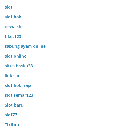
slot
slot hoki
dewa slot
tiket123
sabung ayam online
slot online
situs bosku33
link slot
slot hoki raja
slot semar123
Slot baru
slot77
Tikitoto