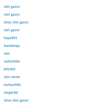
slot gacor
slot gacor
situs slot gacor
slot gacor
kaya303
bandarqq
slot
sultanlido
kilo303
slot resmi
turbox500
target4d
situs slot gacor