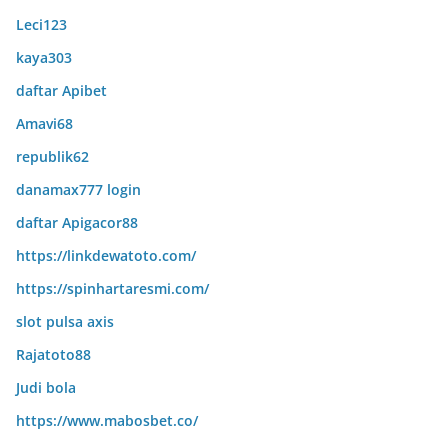
Leci123
kaya303
daftar Apibet
Amavi68
republik62
danamax777 login
daftar Apigacor88
https://linkdewatoto.com/
https://spinhartaresmi.com/
slot pulsa axis
Rajatoto88
Judi bola
https://www.mabosbet.co/