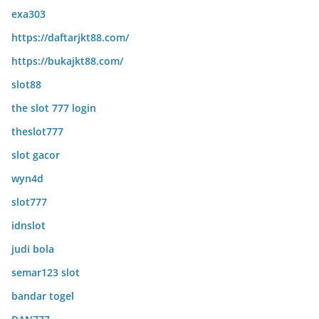
exa303
https://daftarjkt88.com/
https://bukajkt88.com/
slot88
the slot 777 login
theslot777
slot gacor
wyn4d
slot777
idnslot
judi bola
semar123 slot
bandar togel