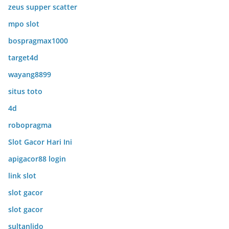
zeus supper scatter
mpo slot
bospragmax1000
target4d
wayang8899
situs toto
4d
robopragma
Slot Gacor Hari Ini
apigacor88 login
link slot
slot gacor
slot gacor
sultanlido