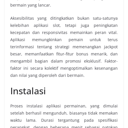
bermain yang lancar.
Aksesibilitas yang ditingkatkan bukan satu-satunya
kelebihan aplikasi slot, tetapi juga peningkatan
kecepatan dan responsivitas memainkan peran vital.
Aplikasi memungkinkan pemain untuk terus
terinformasi tentang strategi memenangkan jackpot
besar, memanfaatkan fitur-fitur bonus menarik, dan
mengambil bagian dalam promosi eksklusif. Faktor-
faktor ini secara kolektif mengoptimalkan kesenangan
dan nilai yang diperoleh dari bermain.
Instalasi
Proses instalasi aplikasi permainan, yang dimulai
setelah berhasil mengunduh, biasanya tidak memakan
waktu lama. Durasi tergantung pada spesifikasi
perangkat, dengan beberapa menit sebagai patokan