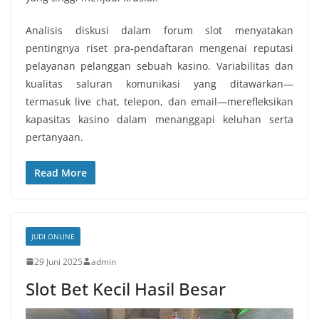
Analisis diskusi dalam forum slot menyatakan
pentingnya riset pra-pendaftaran mengenai reputasi
pelayanan pelanggan sebuah kasino. Variabilitas dan
kualitas saluran komunikasi yang ditawarkan—
termasuk live chat, telepon, dan email—merefleksikan
kapasitas kasino dalam menanggapi keluhan serta
pertanyaan.
Read More
JUDI ONLINE
29 Juni 2025
admin
Slot Bet Kecil Hasil Besar