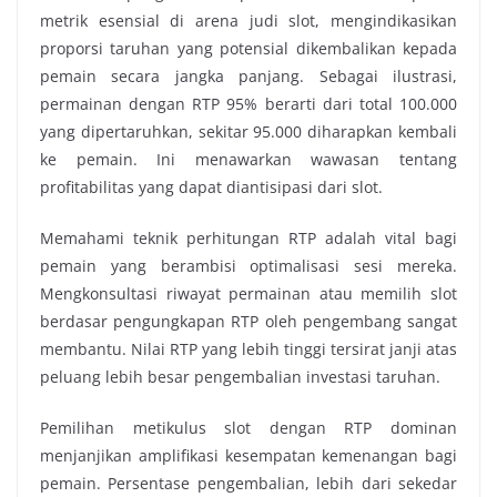
metrik esensial di arena judi slot, mengindikasikan
proporsi taruhan yang potensial dikembalikan kepada
pemain secara jangka panjang. Sebagai ilustrasi,
permainan dengan RTP 95% berarti dari total 100.000
yang dipertaruhkan, sekitar 95.000 diharapkan kembali
ke pemain. Ini menawarkan wawasan tentang
profitabilitas yang dapat diantisipasi dari slot.
Memahami teknik perhitungan RTP adalah vital bagi
pemain yang berambisi optimalisasi sesi mereka.
Mengkonsultasi riwayat permainan atau memilih slot
berdasar pengungkapan RTP oleh pengembang sangat
membantu. Nilai RTP yang lebih tinggi tersirat janji atas
peluang lebih besar pengembalian investasi taruhan.
Pemilihan metikulus slot dengan RTP dominan
menjanjikan amplifikasi kesempatan kemenangan bagi
pemain. Persentase pengembalian, lebih dari sekedar