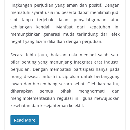
lingkungan perjudian yang aman dan positif. Dengan
mematuhi syarat usia ini, peserta dapat menikmati judi
slot tanpa terjebak dalam penyalahgunaan atau
kehilangan kendali. Manfaat dari kepatuhan ini
memungkinkan generasi muda terlindung dari efek
negatif yang lazim dikaitkan dengan perjudian.
Secara lebih jauh, batasan usia menjadi salah satu
pilar penting yang menunjang integritas erat industri
perjudian. Dengan membatasi partisipasi hanya pada
orang dewasa, industri diciptakan untuk bertanggung
jawab dan berkembang secara sehat. Oleh karena itu,
diharapkan semua pihak menghormati dan
mengimplementasikan regulasi ini, guna mewujudkan
kesehatan dan kesejahteraan kolektif.
Read More