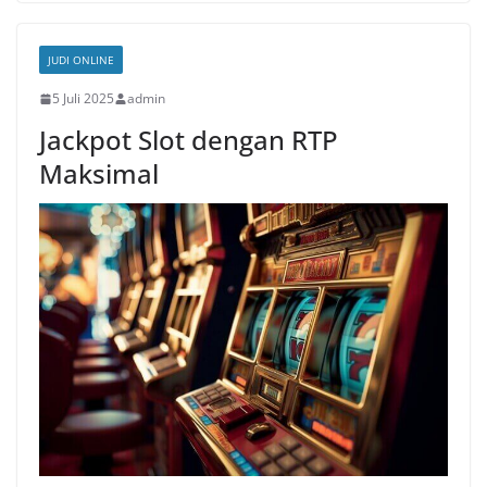
JUDI ONLINE
5 Juli 2025
admin
Jackpot Slot dengan RTP
Maksimal