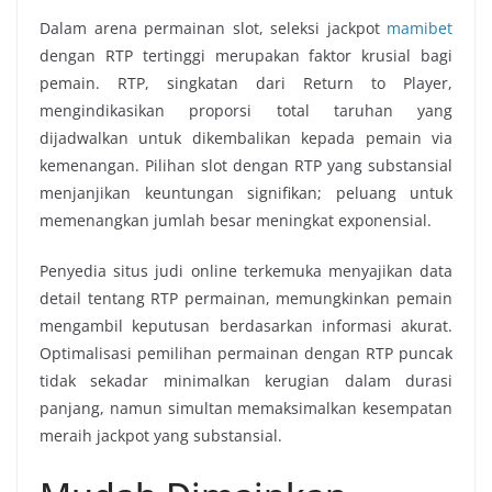
Dalam arena permainan slot, seleksi jackpot
mamibet
dengan RTP tertinggi merupakan faktor krusial bagi
pemain. RTP, singkatan dari Return to Player,
mengindikasikan proporsi total taruhan yang
dijadwalkan untuk dikembalikan kepada pemain via
kemenangan. Pilihan slot dengan RTP yang substansial
menjanjikan keuntungan signifikan; peluang untuk
memenangkan jumlah besar meningkat exponensial.
Penyedia situs judi online terkemuka menyajikan data
detail tentang RTP permainan, memungkinkan pemain
mengambil keputusan berdasarkan informasi akurat.
Optimalisasi pemilihan permainan dengan RTP puncak
tidak sekadar minimalkan kerugian dalam durasi
panjang, namun simultan memaksimalkan kesempatan
meraih jackpot yang substansial.