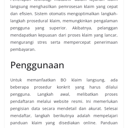
langsung menghasilkan pemrosesan klaim yang cepat
dan efisien. Sistem otomatis mengoptimalkan langkah-
langkah prosedural klaim, memungkinkan pengalaman
pengguna yang superior. Akibatnya, pelanggan
mendapatkan kepuasan dari proses klaim yang lancar,
mengurangi stres serta mempercepat penerimaan
pembayaran.
Penggunaan
Untuk memanfaatkan BO klaim langsung, ada
beberapa prosedur konkrit yang harus dilalui
pengguna. Langkah awal, melibatkan proses
pendaftaran melalui website resmi. Ini memerlukan
pengisian data secara mendetail dan akurat. Selesai
mendaftar, langkah berikutnya adalah mempelajari
panduan klaim yang disediakan online. Panduan