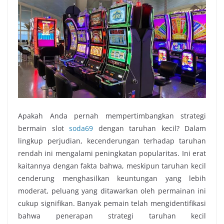
Apakah Anda pernah mempertimbangkan strategi
bermain slot
soda69
dengan taruhan kecil? Dalam
lingkup perjudian, kecenderungan terhadap taruhan
rendah ini mengalami peningkatan popularitas. Ini erat
kaitannya dengan fakta bahwa, meskipun taruhan kecil
cenderung menghasilkan keuntungan yang lebih
moderat, peluang yang ditawarkan oleh permainan ini
cukup signifikan. Banyak pemain telah mengidentifikasi
bahwa penerapan strategi taruhan kecil