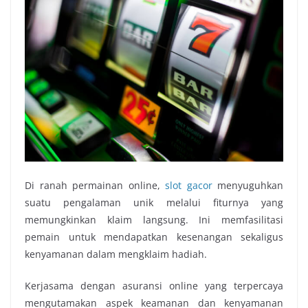
Di ranah permainan online,
slot gacor
menyuguhkan
suatu pengalaman unik melalui fiturnya yang
memungkinkan klaim langsung. Ini memfasilitasi
pemain untuk mendapatkan kesenangan sekaligus
kenyamanan dalam mengklaim hadiah.
Kerjasama dengan asuransi online yang terpercaya
mengutamakan aspek keamanan dan kenyamanan