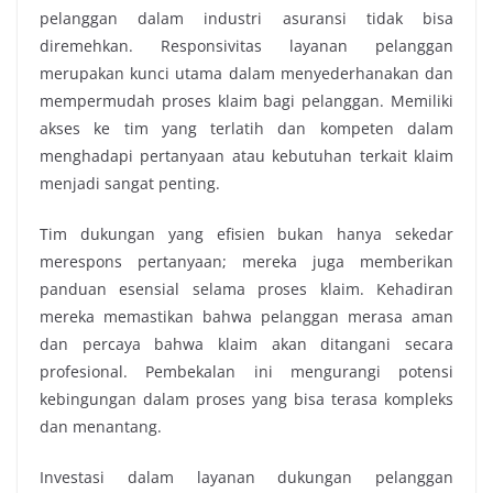
pelanggan dalam industri asuransi tidak bisa
diremehkan. Responsivitas layanan pelanggan
merupakan kunci utama dalam menyederhanakan dan
mempermudah proses klaim bagi pelanggan. Memiliki
akses ke tim yang terlatih dan kompeten dalam
menghadapi pertanyaan atau kebutuhan terkait klaim
menjadi sangat penting.
Tim dukungan yang efisien bukan hanya sekedar
merespons pertanyaan; mereka juga memberikan
panduan esensial selama proses klaim. Kehadiran
mereka memastikan bahwa pelanggan merasa aman
dan percaya bahwa klaim akan ditangani secara
profesional. Pembekalan ini mengurangi potensi
kebingungan dalam proses yang bisa terasa kompleks
dan menantang.
Investasi dalam layanan dukungan pelanggan