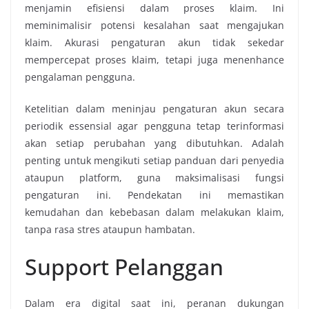
menjamin efisiensi dalam proses klaim. Ini
meminimalisir potensi kesalahan saat mengajukan
klaim. Akurasi pengaturan akun tidak sekedar
mempercepat proses klaim, tetapi juga menenhance
pengalaman pengguna.
Ketelitian dalam meninjau pengaturan akun secara
periodik essensial agar pengguna tetap terinformasi
akan setiap perubahan yang dibutuhkan. Adalah
penting untuk mengikuti setiap panduan dari penyedia
ataupun platform, guna maksimalisasi fungsi
pengaturan ini. Pendekatan ini memastikan
kemudahan dan kebebasan dalam melakukan klaim,
tanpa rasa stres ataupun hambatan.
Support Pelanggan
Dalam era digital saat ini, peranan dukungan