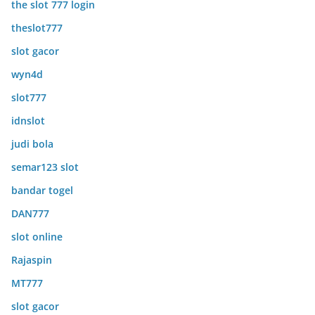
the slot 777 login
theslot777
slot gacor
wyn4d
slot777
idnslot
judi bola
semar123 slot
bandar togel
DAN777
slot online
Rajaspin
MT777
slot gacor