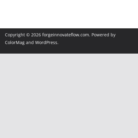
Copyright © 2026
forgeinnovateflow.com
. Powered by
ColorMag
and
WordPress
.