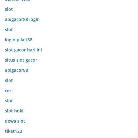
slot
apigacor88 login
slot
login piket88
slot gacor hari ini
situs slot gacor
apigacor88
slot
ceri
slot
slot hoki
dewa slot
tiket123