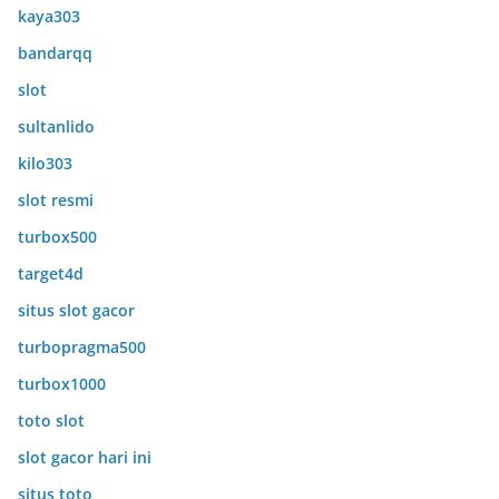
kaya303
bandarqq
slot
sultanlido
kilo303
slot resmi
turbox500
target4d
situs slot gacor
turbopragma500
turbox1000
toto slot
slot gacor hari ini
situs toto