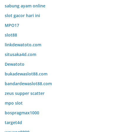
sabung ayam online
slot gacor hari ini
MPO17
slot88
linkdewatoto.com
situsaka4d.com
Dewatoto
bukadewaslot88.com
bandardewaslot88.com
zeus supper scatter
mpo slot
bospragmax1000
target4d