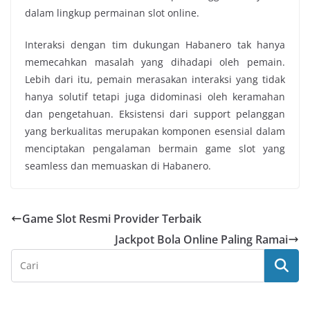
dalam lingkup permainan slot online.
Interaksi dengan tim dukungan Habanero tak hanya
memecahkan masalah yang dihadapi oleh pemain.
Lebih dari itu, pemain merasakan interaksi yang tidak
hanya solutif tetapi juga didominasi oleh keramahan
dan pengetahuan. Eksistensi dari support pelanggan
yang berkualitas merupakan komponen esensial dalam
menciptakan pengalaman bermain game slot yang
seamless dan memuaskan di Habanero.
Game Slot Resmi Provider Terbaik
Jackpot Bola Online Paling Ramai