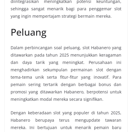
diintegrasikan meningkatkan potensi keuntungan,
sehingga sangat menarik bagi para penggemar slot
yang ingin mempertajam strategi bermain mereka.
Peluang
Dalam perbincangan soal peluang, slot Habanero yang
ditawarkan pada tahun 2025 menunjukkan keragaman
dan daya tarik yang meningkat. Perusahaan ini
menghadirkan sekumpulan permainan slot dengan
tema-tema unik serta fitur-fitur yang inovatif. Para
pemain sering tertarik dengan berbagai bonus dan
promosi yang ditawarkan Habanero, berpotensi untuk
meningkatkan modal mereka secara signifikan.
Dengan keberadaan slot yang populer di tahun 2025,
Habanero berupaya terus mengupdate tawaran
mereka. Ini bertujuan untuk menarik pemain baru