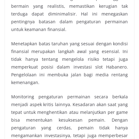
bermain yang realistis, memastikan kerugian tak
terduga dapat diminimalisir. Hal ini menegaskan
pentingnya batasan dalam pengaturan permainan
untuk keamanan finansial.
Menetapkan batas taruhan yang sesuai dengan kondisi
finansial merupakan langkah awal yang esensial. Ini
tidak hanya tentang mengelola risiko tetapi juga
memperkuat posisi dalam investasi slot Habanero.
Pengelolaan ini membuka jalan bagi media rentang
kemenangan.
Monitoring pengaturan permainan secara berkala
menjadi aspek kritis lainnya. Kesadaran akan saat yang
tepat untuk menghentikan atau melanjutkan per game
bisa menentukan kesuksesan pemain. Dengan
pengaturan yang cerdas, pemain tidak hanya
mengamankan investasinya, tetapi juga memperbesar