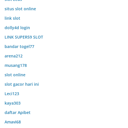
situs slot online
link slot
dolly4d login
LINK SUPER59 SLOT
bandar togel77
arena212
musang178
slot online
slot gacor hari ini
Leci123
kaya303
daftar Apibet
Amavi68