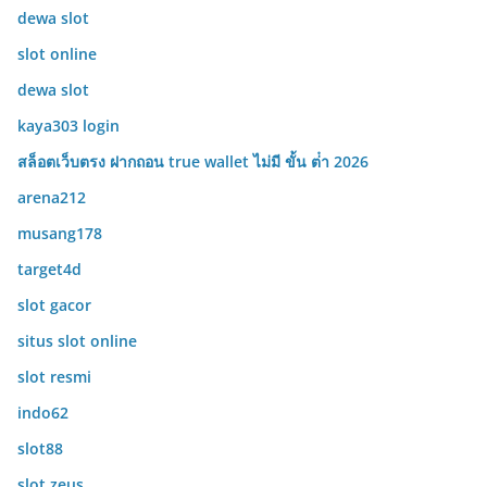
dewa slot
slot online
dewa slot
kaya303 login
สล็อตเว็บตรง ฝากถอน true wallet ไม่มี ขั้น ต่ํา 2026
arena212
musang178
target4d
slot gacor
situs slot online
slot resmi
indo62
slot88
slot zeus