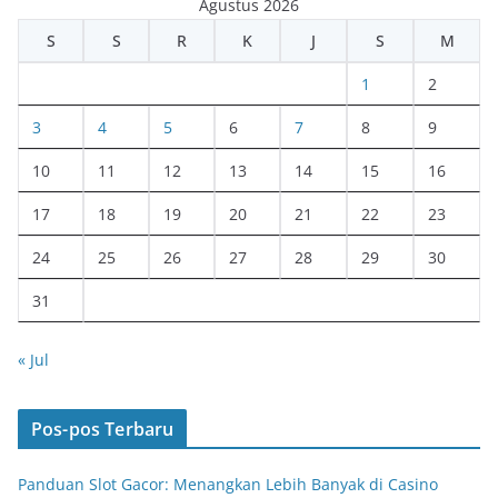
Agustus 2026
S
S
R
K
J
S
M
1
2
3
4
5
6
7
8
9
10
11
12
13
14
15
16
17
18
19
20
21
22
23
24
25
26
27
28
29
30
31
« Jul
Pos-pos Terbaru
Panduan Slot Gacor: Menangkan Lebih Banyak di Casino