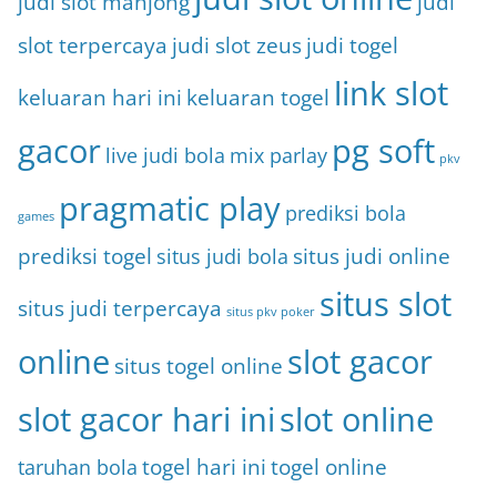
judi slot mahjong
judi
slot terpercaya
judi slot zeus
judi togel
link slot
keluaran hari ini
keluaran togel
gacor
pg soft
live judi bola
mix parlay
pkv
pragmatic play
prediksi bola
games
situs judi online
prediksi togel
situs judi bola
situs slot
situs judi terpercaya
situs pkv poker
online
slot gacor
situs togel online
slot gacor hari ini
slot online
taruhan bola
togel hari ini
togel online