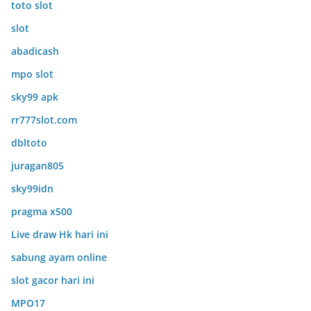
toto slot
slot
abadicash
mpo slot
sky99 apk
rr777slot.com
dbltoto
juragan805
sky99idn
pragma x500
Live draw Hk hari ini
sabung ayam online
slot gacor hari ini
MPO17