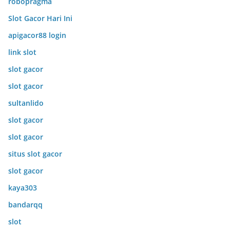
robopragma
Slot Gacor Hari Ini
apigacor88 login
link slot
slot gacor
slot gacor
sultanlido
slot gacor
slot gacor
situs slot gacor
slot gacor
kaya303
bandarqq
slot