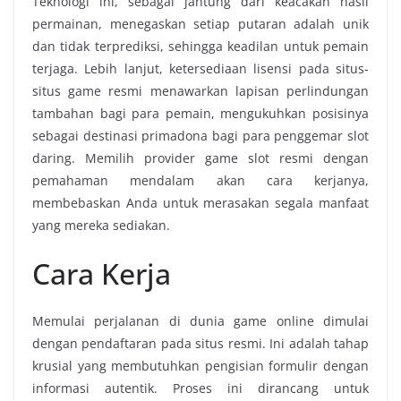
Teknologi ini, sebagai jantung dari keacakan hasil
permainan, menegaskan setiap putaran adalah unik
dan tidak terprediksi, sehingga keadilan untuk pemain
terjaga. Lebih lanjut, ketersediaan lisensi pada situs-
situs game resmi menawarkan lapisan perlindungan
tambahan bagi para pemain, mengukuhkan posisinya
sebagai destinasi primadona bagi para penggemar slot
daring. Memilih provider game slot resmi dengan
pemahaman mendalam akan cara kerjanya,
membebaskan Anda untuk merasakan segala manfaat
yang mereka sediakan.
Cara Kerja
Memulai perjalanan di dunia game online dimulai
dengan pendaftaran pada situs resmi. Ini adalah tahap
krusial yang membutuhkan pengisian formulir dengan
informasi autentik. Proses ini dirancang untuk