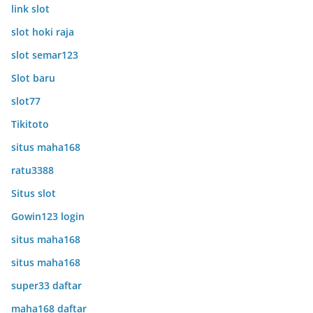
link slot
slot hoki raja
slot semar123
Slot baru
slot77
Tikitoto
situs maha168
ratu3388
Situs slot
Gowin123 login
situs maha168
situs maha168
super33 daftar
maha168 daftar