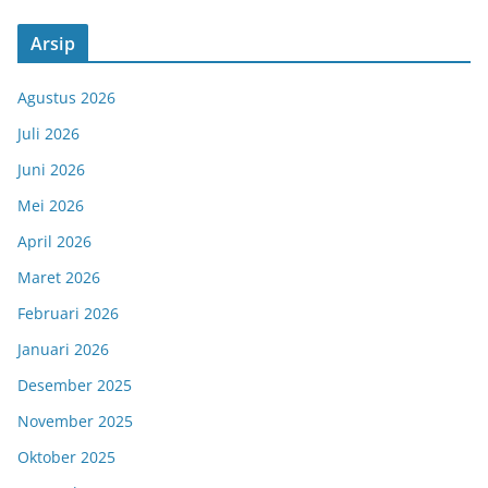
Arsip
Agustus 2026
Juli 2026
Juni 2026
Mei 2026
April 2026
Maret 2026
Februari 2026
Januari 2026
Desember 2025
November 2025
Oktober 2025