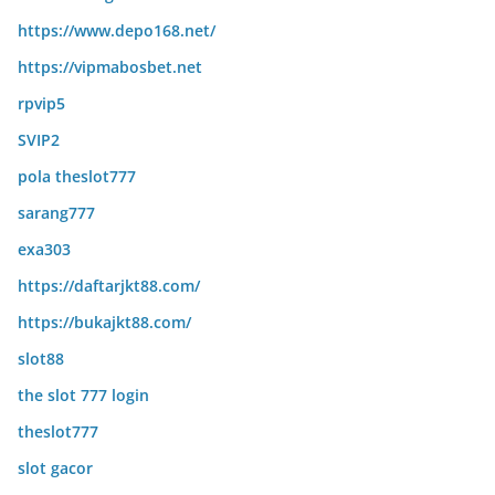
https://www.depo168.net/
https://vipmabosbet.net
rpvip5
SVIP2
pola theslot777
sarang777
exa303
https://daftarjkt88.com/
https://bukajkt88.com/
slot88
the slot 777 login
theslot777
slot gacor