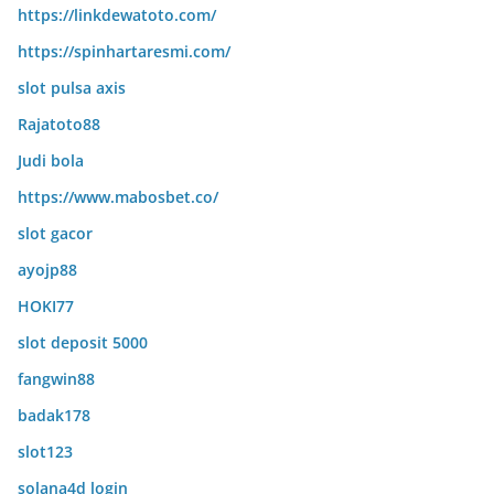
https://linkdewatoto.com/
https://spinhartaresmi.com/
slot pulsa axis
Rajatoto88
Judi bola
https://www.mabosbet.co/
slot gacor
ayojp88
HOKI77
slot deposit 5000
fangwin88
badak178
slot123
solana4d login