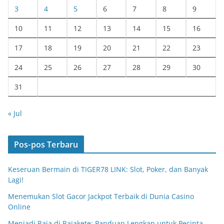
3
4
5
6
7
8
9
10
11
12
13
14
15
16
17
18
19
20
21
22
23
24
25
26
27
28
29
30
31
« Jul
Pos-pos Terbaru
Keseruan Bermain di TIGER78 LINK: Slot, Poker, dan Banyak
Lagi!
Menemukan Slot Gacor Jackpot Terbaik di Dunia Casino
Online
Menjadi Raja di Rajakete: Panduan Lengkap untuk Pecinta