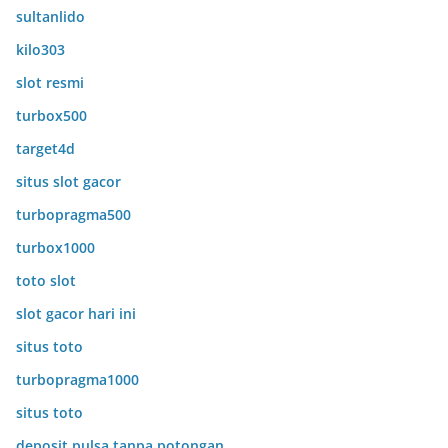
sultanlido
kilo303
slot resmi
turbox500
target4d
situs slot gacor
turbopragma500
turbox1000
toto slot
slot gacor hari ini
situs toto
turbopragma1000
situs toto
deposit pulsa tanpa potongan