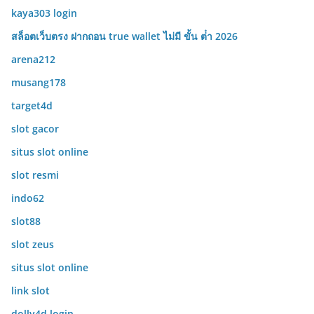
kaya303 login
สล็อตเว็บตรง ฝากถอน true wallet ไม่มี ขั้น ต่ํา 2026
arena212
musang178
target4d
slot gacor
situs slot online
slot resmi
indo62
slot88
slot zeus
situs slot online
link slot
dolly4d login