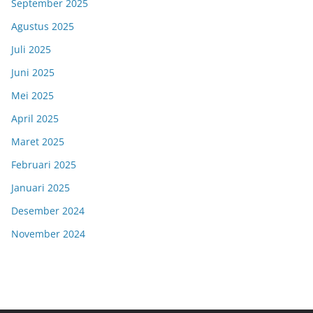
September 2025
Agustus 2025
Juli 2025
Juni 2025
Mei 2025
April 2025
Maret 2025
Februari 2025
Januari 2025
Desember 2024
November 2024