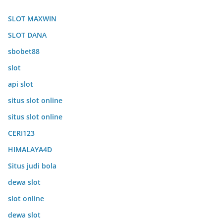
SLOT MAXWIN
SLOT DANA
sbobet88
slot
api slot
situs slot online
situs slot online
CERI123
HIMALAYA4D
Situs judi bola
dewa slot
slot online
dewa slot