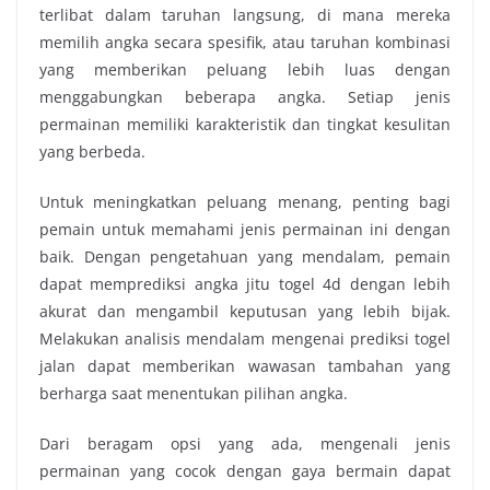
terlibat dalam taruhan langsung, di mana mereka
memilih angka secara spesifik, atau taruhan kombinasi
yang memberikan peluang lebih luas dengan
menggabungkan beberapa angka. Setiap jenis
permainan memiliki karakteristik dan tingkat kesulitan
yang berbeda.
Untuk meningkatkan peluang menang, penting bagi
pemain untuk memahami jenis permainan ini dengan
baik. Dengan pengetahuan yang mendalam, pemain
dapat memprediksi angka jitu togel 4d dengan lebih
akurat dan mengambil keputusan yang lebih bijak.
Melakukan analisis mendalam mengenai prediksi togel
jalan dapat memberikan wawasan tambahan yang
berharga saat menentukan pilihan angka.
Dari beragam opsi yang ada, mengenali jenis
permainan yang cocok dengan gaya bermain dapat