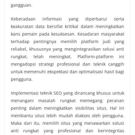
gangguan.
Keberadaan informasi yang diperbarui serta
keakuratan data bersifat kritikal dalam meningkatkan
kans pemain pada kesuksesan. Kesadaran masyarakat
terhadap pentingnya memilih platform judi yang
reliabel, khususnya yang mengintegrasikan solusi anti
rungkat, telah meningkat. Platform-platform ini
mengadopsi strategi profesional dan teknik canggih
untuk memenuhi ekspektasi dan optimalisasi hasil bagi
pengguna.
Implementasi teknik SEO yang dirancang khusus untuk
menangani masalah rungkat memegang peranan
penting dalam meningkatkan visibilitas situs. Hal ini
membantu situs lebih mudah diakses oleh pengguna.
Maka dari itu, memilih situs yang menawarkan solusi
anti rungkat yang profesional dan berintegritas