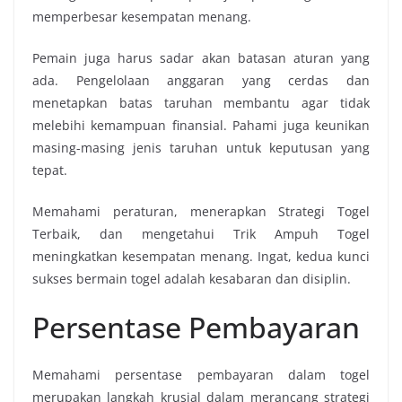
memperbesar kesempatan menang.
Pemain juga harus sadar akan batasan aturan yang
ada. Pengelolaan anggaran yang cerdas dan
menetapkan batas taruhan membantu agar tidak
melebihi kemampuan finansial. Pahami juga keunikan
masing-masing jenis taruhan untuk keputusan yang
tepat.
Memahami peraturan, menerapkan Strategi Togel
Terbaik, dan mengetahui Trik Ampuh Togel
meningkatkan kesempatan menang. Ingat, kedua kunci
sukses bermain togel adalah kesabaran dan disiplin.
Persentase Pembayaran
Memahami persentase pembayaran dalam togel
merupakan langkah krusial dalam merancang strategi