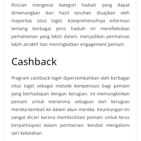
Rincian mengenai kategori hadiah yang dapat
dimenangkan dari hasil taruhan disajikan oleh
mayoritas situs togel. Komprehensifnya informasi
tentang berbagai jenis hadiah ini merefleksikan
pemahaman yang lebih dalam, menjadikan permainan
lebih atraktif dan meningkatkan engagement pemain.
Cashback
Program cashback togel dipersembahkan oleh berbagai
situs togel sebagai metode kompensasi bagi pemain
yang berhadapan dengan kerugian. Ini memungkinkan
pemain untuk menerima sebagian dari kerugian
mereka kembali ke dalam akun mereka. Keuntungan ini
sangat dicari karena memfasilitasi pemain untuk terus
berpartisipasi dalam permainan, kendati mengalami
seri kekalahan.