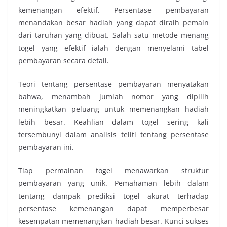
kemenangan efektif. Persentase pembayaran
menandakan besar hadiah yang dapat diraih pemain
dari taruhan yang dibuat. Salah satu metode menang
togel yang efektif ialah dengan menyelami tabel
pembayaran secara detail.
Teori tentang persentase pembayaran menyatakan
bahwa, menambah jumlah nomor yang dipilih
meningkatkan peluang untuk memenangkan hadiah
lebih besar. Keahlian dalam togel sering kali
tersembunyi dalam analisis teliti tentang persentase
pembayaran ini.
Tiap permainan togel menawarkan struktur
pembayaran yang unik. Pemahaman lebih dalam
tentang dampak prediksi togel akurat terhadap
persentase kemenangan dapat memperbesar
kesempatan memenangkan hadiah besar. Kunci sukses