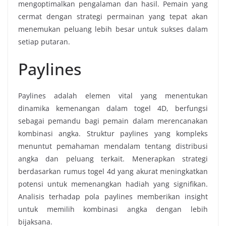
mengoptimalkan pengalaman dan hasil. Pemain yang
cermat dengan strategi permainan yang tepat akan
menemukan peluang lebih besar untuk sukses dalam
setiap putaran.
Paylines
Paylines adalah elemen vital yang menentukan
dinamika kemenangan dalam togel 4D, berfungsi
sebagai pemandu bagi pemain dalam merencanakan
kombinasi angka. Struktur paylines yang kompleks
menuntut pemahaman mendalam tentang distribusi
angka dan peluang terkait. Menerapkan strategi
berdasarkan rumus togel 4d yang akurat meningkatkan
potensi untuk memenangkan hadiah yang signifikan.
Analisis terhadap pola paylines memberikan insight
untuk memilih kombinasi angka dengan lebih
bijaksana.