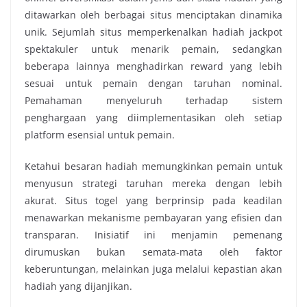
ditawarkan oleh berbagai situs menciptakan dinamika
unik. Sejumlah situs memperkenalkan hadiah jackpot
spektakuler untuk menarik pemain, sedangkan
beberapa lainnya menghadirkan reward yang lebih
sesuai untuk pemain dengan taruhan nominal.
Pemahaman menyeluruh terhadap sistem
penghargaan yang diimplementasikan oleh setiap
platform esensial untuk pemain.
Ketahui besaran hadiah memungkinkan pemain untuk
menyusun strategi taruhan mereka dengan lebih
akurat. Situs togel yang berprinsip pada keadilan
menawarkan mekanisme pembayaran yang efisien dan
transparan. Inisiatif ini menjamin pemenang
dirumuskan bukan semata-mata oleh faktor
keberuntungan, melainkan juga melalui kepastian akan
hadiah yang dijanjikan.