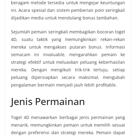
beragam metode tersedia untuk mengejar keuntungan
ini. Acara spesial dan sistem pemberian poin seringkali
dijadikan media untuk mendulang bonus tambahan.
Sejumlah pemain seringkali membagikan bocoran togel
4D, suatu taktik yang memungkinkan rekan-rekan
mereka untuk mengakses putaran bonus. Informasi
semacam ini invaluable, mengarahkan pemain ke
strategi efektif untuk meluaskan peluang keberhasilan
mereka. Dengan mengikuti trik-trik tertuju, setiap
peluang dipersiapkan secara maksimal, mengubah
pengalaman bermain menjadi jauh lebih profitable.
Jenis Permainan
Togel 4D menawarkan berbagai jenis permainan yang
menarik, memungkinkan pemain untuk memilih sesuai
dengan preferensi dan strategi mereka. Pemain dapat