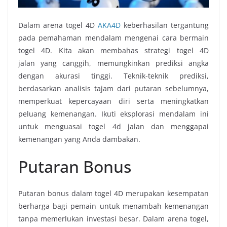
Dalam arena togel 4D
AKA4D
keberhasilan tergantung
pada pemahaman mendalam mengenai cara bermain
togel 4D. Kita akan membahas strategi togel 4D
jalan yang canggih, memungkinkan prediksi angka
dengan akurasi tinggi. Teknik-teknik prediksi,
berdasarkan analisis tajam dari putaran sebelumnya,
memperkuat kepercayaan diri serta meningkatkan
peluang kemenangan. Ikuti eksplorasi mendalam ini
untuk menguasai togel 4d jalan dan menggapai
kemenangan yang Anda dambakan.
Putaran Bonus
Putaran bonus dalam togel 4D merupakan kesempatan
berharga bagi pemain untuk menambah kemenangan
tanpa memerlukan investasi besar. Dalam arena togel,