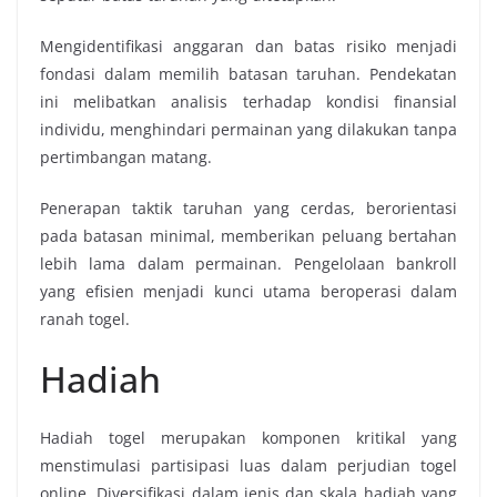
Mengidentifikasi anggaran dan batas risiko menjadi
fondasi dalam memilih batasan taruhan. Pendekatan
ini melibatkan analisis terhadap kondisi finansial
individu, menghindari permainan yang dilakukan tanpa
pertimbangan matang.
Penerapan taktik taruhan yang cerdas, berorientasi
pada batasan minimal, memberikan peluang bertahan
lebih lama dalam permainan. Pengelolaan bankroll
yang efisien menjadi kunci utama beroperasi dalam
ranah togel.
Hadiah
Hadiah togel merupakan komponen kritikal yang
menstimulasi partisipasi luas dalam perjudian togel
online. Diversifikasi dalam jenis dan skala hadiah yang