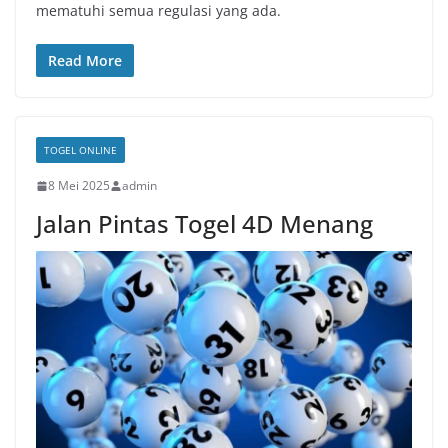
mematuhi semua regulasi yang ada.
Read More
TOGEL ONLINE
8 Mei 2025
admin
Jalan Pintas Togel 4D Menang