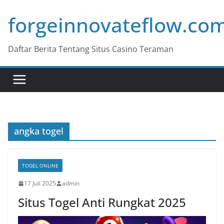
Skip
forgeinnovateflow.co
to
content
Daftar Berita Tentang Situs Casino Teraman
angka togel
TOGEL ONLINE
17 Juli 2025
admin
Situs Togel Anti Rungkat 2025