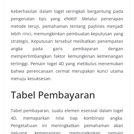
Keberhasilan dalam togel seringkali bergantung pada
pengenalan tips yang efektif. Melalui penerapan
metode teruji, pemahaman tentang paylines menjadi
lebih rinci, memungkinkan pembuatan keputusan yang
strategis. Keputusan tersebut melibatkan penempatan
angka pada garis pembayaran dengan
mempertimbangkan faktor kemungkinan kemenangan
tertinggi. Pemain togel 4D yang metikulus menemukan
bahwa perencanaan cermat merupakan kunci utama
menuju kesuksesan.
Tabel Pembayaran
Tabel pembayaran, suatu elemen esensial dalam togel
4D, memaparkan nilai tiap kombinasi angka.
Pengetahuan ini meningkatkan pemahaman akan
peluang kemenangan, memungkinkan pemain