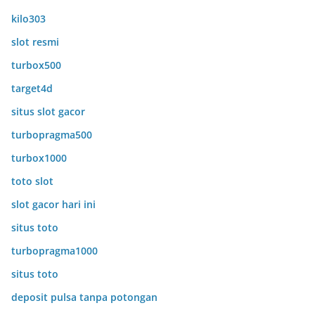
kilo303
slot resmi
turbox500
target4d
situs slot gacor
turbopragma500
turbox1000
toto slot
slot gacor hari ini
situs toto
turbopragma1000
situs toto
deposit pulsa tanpa potongan