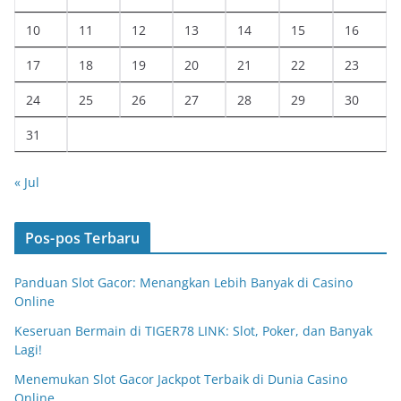
10
11
12
13
14
15
16
17
18
19
20
21
22
23
24
25
26
27
28
29
30
31
« Jul
Pos-pos Terbaru
Panduan Slot Gacor: Menangkan Lebih Banyak di Casino
Online
Keseruan Bermain di TIGER78 LINK: Slot, Poker, dan Banyak
Lagi!
Menemukan Slot Gacor Jackpot Terbaik di Dunia Casino
Online