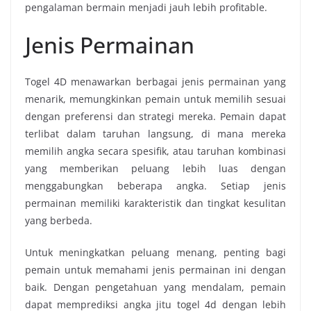
pengalaman bermain menjadi jauh lebih profitable.
Jenis Permainan
Togel 4D menawarkan berbagai jenis permainan yang
menarik, memungkinkan pemain untuk memilih sesuai
dengan preferensi dan strategi mereka. Pemain dapat
terlibat dalam taruhan langsung, di mana mereka
memilih angka secara spesifik, atau taruhan kombinasi
yang memberikan peluang lebih luas dengan
menggabungkan beberapa angka. Setiap jenis
permainan memiliki karakteristik dan tingkat kesulitan
yang berbeda.
Untuk meningkatkan peluang menang, penting bagi
pemain untuk memahami jenis permainan ini dengan
baik. Dengan pengetahuan yang mendalam, pemain
dapat memprediksi angka jitu togel 4d dengan lebih