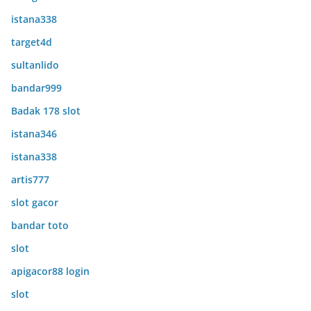
istana338
target4d
sultanlido
bandar999
Badak 178 slot
istana346
istana338
artis777
slot gacor
bandar toto
slot
apigacor88 login
slot