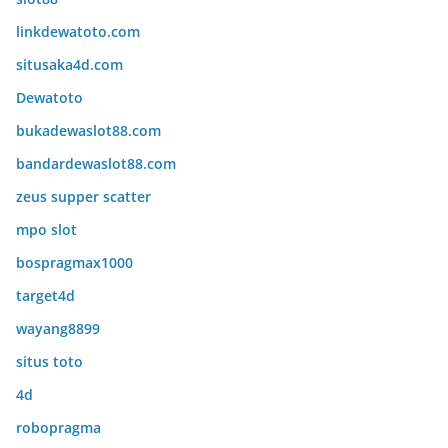
linkdewatoto.com
situsaka4d.com
Dewatoto
bukadewaslot88.com
bandardewaslot88.com
zeus supper scatter
mpo slot
bospragmax1000
target4d
wayang8899
situs toto
4d
robopragma