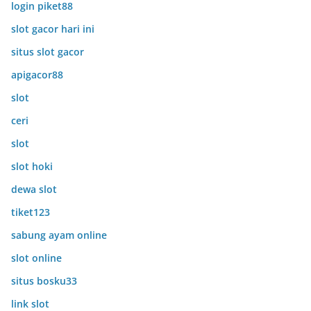
login piket88
slot gacor hari ini
situs slot gacor
apigacor88
slot
ceri
slot
slot hoki
dewa slot
tiket123
sabung ayam online
slot online
situs bosku33
link slot