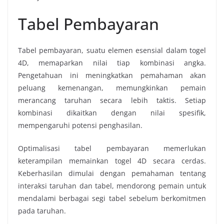
Tabel Pembayaran
Tabel pembayaran, suatu elemen esensial dalam togel
4D, memaparkan nilai tiap kombinasi angka.
Pengetahuan ini meningkatkan pemahaman akan
peluang kemenangan, memungkinkan pemain
merancang taruhan secara lebih taktis. Setiap
kombinasi dikaitkan dengan nilai spesifik,
mempengaruhi potensi penghasilan.
Optimalisasi tabel pembayaran memerlukan
keterampilan memainkan togel 4D secara cerdas.
Keberhasilan dimulai dengan pemahaman tentang
interaksi taruhan dan tabel, mendorong pemain untuk
mendalami berbagai segi tabel sebelum berkomitmen
pada taruhan.