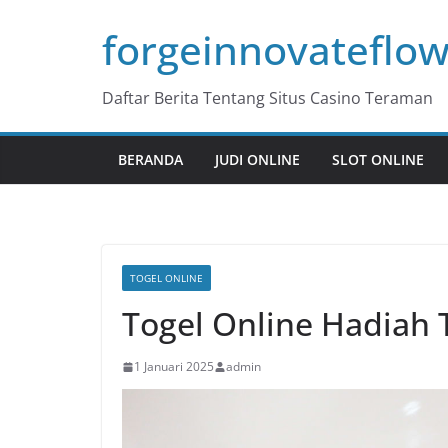
Skip
forgeinnovateflo
to
content
Daftar Berita Tentang Situs Casino Teraman
BERANDA
JUDI ONLINE
SLOT ONLINE
TOGEL ONLINE
Togel Online Hadiah 
1 Januari 2025
admin