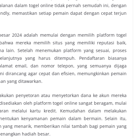
lanan dalam togel online tidak pernah semudah ini, dengan
iendly, memastikan setiap pemain dapat dengan cepat terjun
besar 2024 adalah memulai dengan memilih platform togel
bahwa mereka memilih situs yang memiliki reputasi baik,
una lain. Setelah menemukan platform yang sesuai, proses
elanjutnya yang harus ditempuh. Pendaftaran biasanya
alamat email, dan nomor telepon, yang semuanya dijaga
ini dirancang agar cepat dan efisien, memungkinkan pemain
nan yang ditawarkan.
lakukan penyetoran atau menyetorkan dana ke akun mereka
isediakan oleh platform togel online sangat beragam, mulai
yaran melalui kartu kredit. Kemudahan dalam melakukan
menentukan kenyamanan pemain dalam bermain. Selain itu,
 yang menarik, memberikan nilai tambah bagi pemain yang
enangkan hadiah besar.