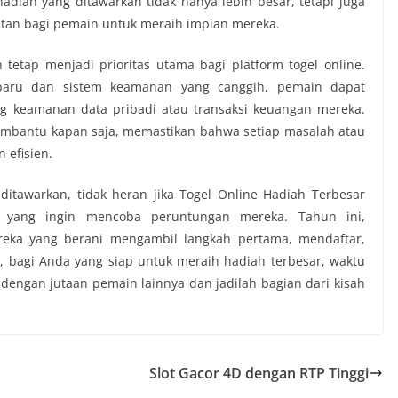
diah yang ditawarkan tidak hanya lebih besar, tetapi juga
atan bagi pemain untuk meraih impian mereka.
etap menjadi prioritas utama bagi platform togel online.
rbaru dan sistem keamanan yang canggih, pemain dapat
g keamanan data pribadi atau transaksi keuangan mereka.
embantu kapan saja, memastikan bahwa setiap masalah atau
 efisien.
tawarkan, tidak heran jika Togel Online Hadiah Terbesar
 yang ingin mencoba peruntungan mereka. Tahun ini,
ka yang berani mengambil langkah pertama, mendaftar,
, bagi Anda yang siap untuk meraih hadiah terbesar, waktu
engan jutaan pemain lainnya dan jadilah bagian dari kisah
Slot Gacor 4D dengan RTP Tinggi