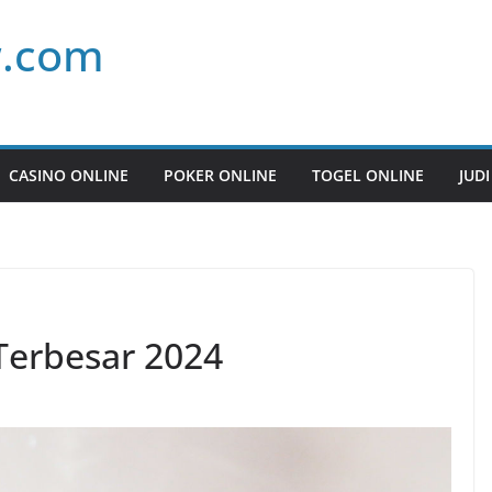
w.com
CASINO ONLINE
POKER ONLINE
TOGEL ONLINE
JUD
Terbesar 2024