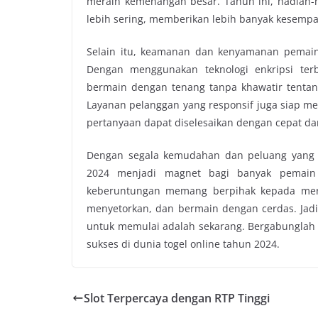
meraih kemenangan besar. Tahun ini, hadiah-ha
lebih sering, memberikan lebih banyak kesemp
Selain itu, keamanan dan kenyamanan pemain t
Dengan menggunakan teknologi enkripsi te
bermain dengan tenang tanpa khawatir tentan
Layanan pelanggan yang responsif juga siap m
pertanyaan dapat diselesaikan dengan cepat dan
Dengan segala kemudahan dan peluang yang di
2024 menjadi magnet bagi banyak pemain
keberuntungan memang berpihak kepada mere
menyetorkan, dan bermain dengan cerdas. Jadi
untuk memulai adalah sekarang. Bergabunglah d
sukses di dunia togel online tahun 2024.
Slot Terpercaya dengan RTP Tinggi