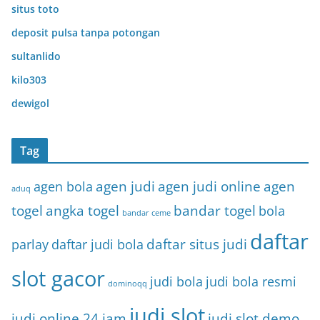
situs toto
deposit pulsa tanpa potongan
sultanlido
kilo303
dewigol
Tag
agen judi
agen judi online
agen bola
agen
aduq
togel
angka togel
bandar togel
bola
bandar ceme
daftar
daftar situs judi
parlay
daftar judi bola
slot gacor
judi bola
judi bola resmi
dominoqq
judi slot
judi online 24 jam
judi slot demo