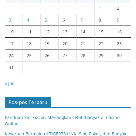
1
2
3
4
5
6
7
8
9
10
11
12
13
14
15
16
17
18
19
20
21
22
23
24
25
26
27
28
29
30
31
« Jul
Pos-pos Terbaru
Panduan Slot Gacor: Menangkan Lebih Banyak di Casino
Online
Keseruan Bermain di TIGER78 LINK: Slot, Poker, dan Banyak