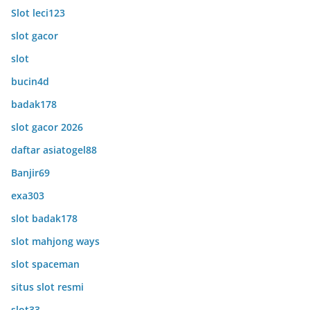
Slot leci123
slot gacor
slot
bucin4d
badak178
slot gacor 2026
daftar asiatogel88
Banjir69
exa303
slot badak178
slot mahjong ways
slot spaceman
situs slot resmi
slot33