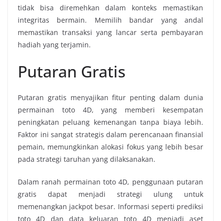
tidak bisa diremehkan dalam konteks memastikan
integritas bermain. Memilih bandar yang andal
memastikan transaksi yang lancar serta pembayaran
hadiah yang terjamin.
Putaran Gratis
Putaran gratis menyajikan fitur penting dalam dunia
permainan toto 4D, yang memberi kesempatan
peningkatan peluang kemenangan tanpa biaya lebih.
Faktor ini sangat strategis dalam perencanaan finansial
pemain, memungkinkan alokasi fokus yang lebih besar
pada strategi taruhan yang dilaksanakan.
Dalam ranah permainan toto 4D, penggunaan putaran
gratis dapat menjadi strategi ulung untuk
memenangkan jackpot besar. Informasi seperti prediksi
toto 4D dan data keluaran toto 4D menjadi aset