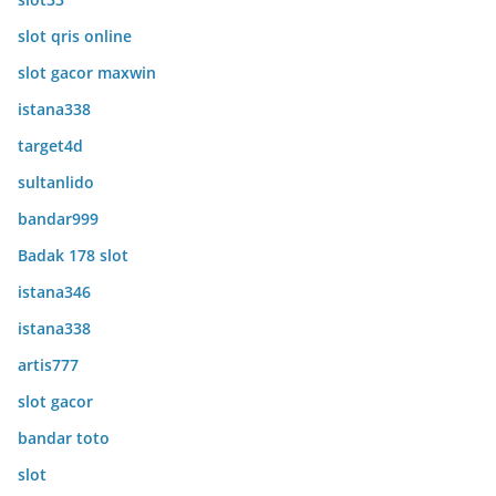
slot qris online
slot gacor maxwin
istana338
target4d
sultanlido
bandar999
Badak 178 slot
istana346
istana338
artis777
slot gacor
bandar toto
slot