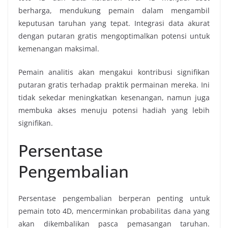
berharga, mendukung pemain dalam mengambil
keputusan taruhan yang tepat. Integrasi data akurat
dengan putaran gratis mengoptimalkan potensi untuk
kemenangan maksimal.
Pemain analitis akan mengakui kontribusi signifikan
putaran gratis terhadap praktik permainan mereka. Ini
tidak sekedar meningkatkan kesenangan, namun juga
membuka akses menuju potensi hadiah yang lebih
signifikan.
Persentase
Pengembalian
Persentase pengembalian berperan penting untuk
pemain toto 4D, mencerminkan probabilitas dana yang
akan dikembalikan pasca pemasangan taruhan.