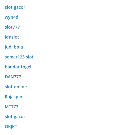
slot gacor
wyn4d
slot777
idnslot
judi bola
semar123 slot
bandar togel
DAN777
slot online
Rajaspin
MT777
slot gacor
OKJKT