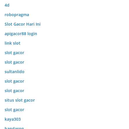
4d
robopragma
Slot Gacor Hari Ini
apigacor88 login
link slot
slot gacor
slot gacor
sultanlido
slot gacor
slot gacor
situs slot gacor
slot gacor
kaya303
bandarqq