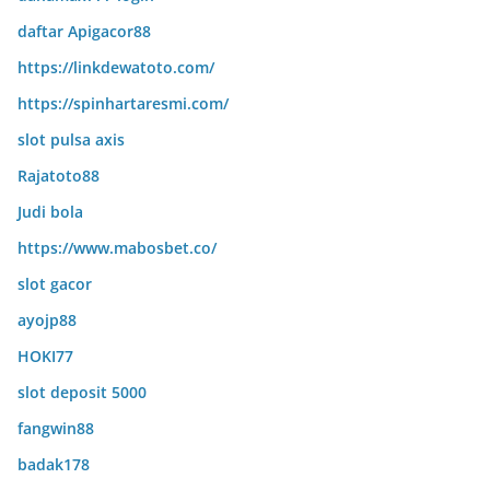
daftar Apigacor88
https://linkdewatoto.com/
https://spinhartaresmi.com/
slot pulsa axis
Rajatoto88
Judi bola
https://www.mabosbet.co/
slot gacor
ayojp88
HOKI77
slot deposit 5000
fangwin88
badak178