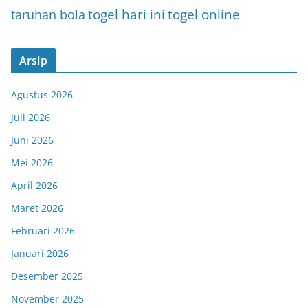
taruhan bola
togel hari ini
togel online
Arsip
Agustus 2026
Juli 2026
Juni 2026
Mei 2026
April 2026
Maret 2026
Februari 2026
Januari 2026
Desember 2025
November 2025