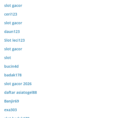
slot gacor
ceri123
slot gacor
daun123
Slot leci123
slot gacor
slot
bucin4d
badak178
slot gacor 2026
daftar asiatogel88
Banjir69
exa303