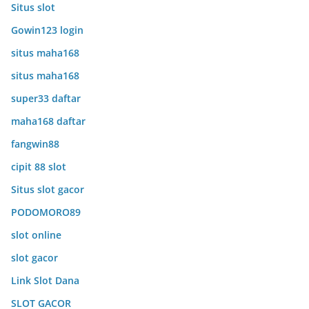
Situs slot
Gowin123 login
situs maha168
situs maha168
super33 daftar
maha168 daftar
fangwin88
cipit 88 slot
Situs slot gacor
PODOMORO89
slot online
slot gacor
Link Slot Dana
SLOT GACOR