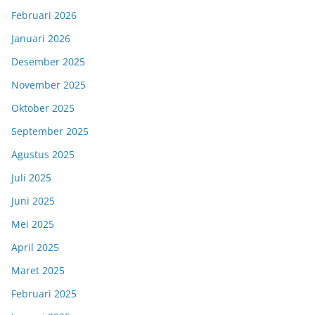
Februari 2026
Januari 2026
Desember 2025
November 2025
Oktober 2025
September 2025
Agustus 2025
Juli 2025
Juni 2025
Mei 2025
April 2025
Maret 2025
Februari 2025