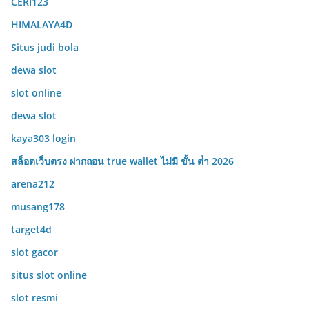
CERI123
HIMALAYA4D
Situs judi bola
dewa slot
slot online
dewa slot
kaya303 login
สล็อตเว็บตรง ฝากถอน true wallet ไม่มี ขั้น ต่ํา 2026
arena212
musang178
target4d
slot gacor
situs slot online
slot resmi