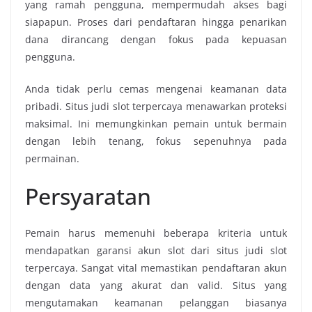
yang ramah pengguna, mempermudah akses bagi
siapapun. Proses dari pendaftaran hingga penarikan
dana dirancang dengan fokus pada kepuasan
pengguna.
Anda tidak perlu cemas mengenai keamanan data
pribadi. Situs judi slot terpercaya menawarkan proteksi
maksimal. Ini memungkinkan pemain untuk bermain
dengan lebih tenang, fokus sepenuhnya pada
permainan.
Persyaratan
Pemain harus memenuhi beberapa kriteria untuk
mendapatkan garansi akun slot dari situs judi slot
terpercaya. Sangat vital memastikan pendaftaran akun
dengan data yang akurat dan valid. Situs yang
mengutamakan keamanan pelanggan biasanya