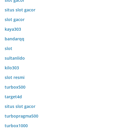
slot gacor
situs slot gacor
slot gacor
kaya303
bandarqq
slot
sultanlido
kilo303
slot resmi
turbox500
target4d
situs slot gacor
turbopragma500
turbox1000