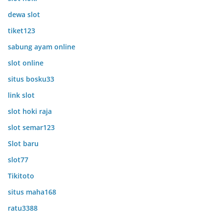
dewa slot
tiket123
sabung ayam online
slot online
situs bosku33
link slot
slot hoki raja
slot semar123
Slot baru
slot77
Tikitoto
situs maha168
ratu3388