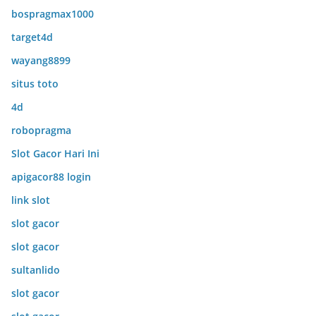
bospragmax1000
target4d
wayang8899
situs toto
4d
robopragma
Slot Gacor Hari Ini
apigacor88 login
link slot
slot gacor
slot gacor
sultanlido
slot gacor