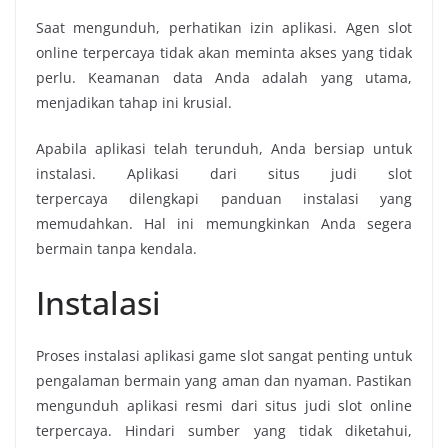
Saat mengunduh, perhatikan izin aplikasi. Agen slot
online terpercaya tidak akan meminta akses yang tidak
perlu. Keamanan data Anda adalah yang utama,
menjadikan tahap ini krusial.
Apabila aplikasi telah terunduh, Anda bersiap untuk
instalasi. Aplikasi dari situs judi slot
terpercaya dilengkapi panduan instalasi yang
memudahkan. Hal ini memungkinkan Anda segera
bermain tanpa kendala.
Instalasi
Proses instalasi aplikasi game slot sangat penting untuk
pengalaman bermain yang aman dan nyaman. Pastikan
mengunduh aplikasi resmi dari situs judi slot online
terpercaya. Hindari sumber yang tidak diketahui,