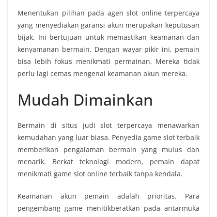
Menentukan pilihan pada agen slot online terpercaya
yang menyediakan garansi akun merupakan keputusan
bijak. Ini bertujuan untuk memastikan keamanan dan
kenyamanan bermain. Dengan wayar pikir ini, pemain
bisa lebih fokus menikmati permainan. Mereka tidak
perlu lagi cemas mengenai keamanan akun mereka.
Mudah Dimainkan
Bermain di situs judi slot terpercaya menawarkan
kemudahan yang luar biasa. Penyedia game slot terbaik
memberikan pengalaman bermain yang mulus dan
menarik. Berkat teknologi modern, pemain dapat
menikmati game slot online terbaik tanpa kendala.
Keamanan akun pemain adalah prioritas. Para
pengembang game menitikberatkan pada antarmuka