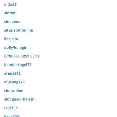
indo62
slot88
slot zeus
situs slot online
link slot
dolly4d login
LINK SUPER59 SLOT
bandar togel77
arena212
musang178
slot online
slot gacor hari ini
Leci123
kaya303