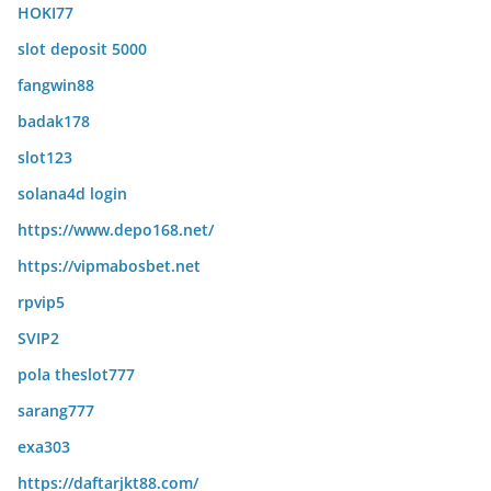
HOKI77
slot deposit 5000
fangwin88
badak178
slot123
solana4d login
https://www.depo168.net/
https://vipmabosbet.net
rpvip5
SVIP2
pola theslot777
sarang777
exa303
https://daftarjkt88.com/