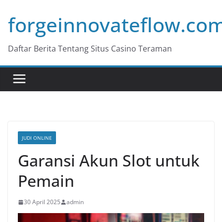
Skip
forgeinnovateflow.co
to
content
Daftar Berita Tentang Situs Casino Teraman
JUDI ONLINE
Garansi Akun Slot untuk
Pemain
30 April 2025
admin