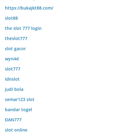
https://bukajkt88.com/
slot88
the slot 777 login
theslot777
slot gacor
wyn4d
slot777
idnslot
judi bola
semar123 slot
bandar togel
DAN777
slot online