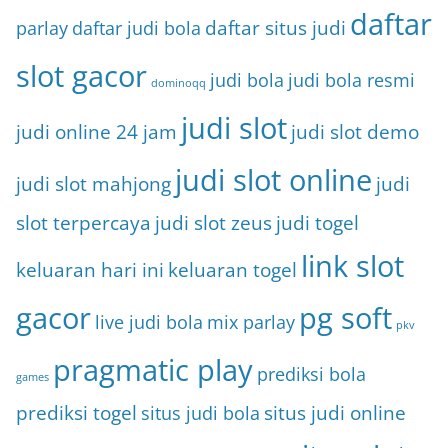
daftar
daftar situs judi
parlay
daftar judi bola
slot gacor
judi bola
judi bola resmi
dominoqq
judi slot
judi online 24 jam
judi slot demo
judi slot online
judi slot mahjong
judi
slot terpercaya
judi slot zeus
judi togel
link slot
keluaran hari ini
keluaran togel
gacor
pg soft
live judi bola
mix parlay
pkv
pragmatic play
prediksi bola
games
situs judi online
prediksi togel
situs judi bola