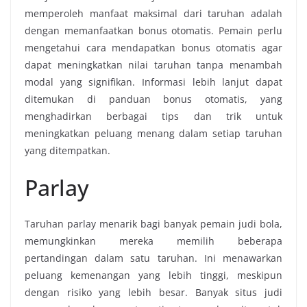
memperoleh manfaat maksimal dari taruhan adalah
dengan memanfaatkan bonus otomatis. Pemain perlu
mengetahui cara mendapatkan bonus otomatis agar
dapat meningkatkan nilai taruhan tanpa menambah
modal yang signifikan. Informasi lebih lanjut dapat
ditemukan di panduan bonus otomatis, yang
menghadirkan berbagai tips dan trik untuk
meningkatkan peluang menang dalam setiap taruhan
yang ditempatkan.
Parlay
Taruhan parlay menarik bagi banyak pemain judi bola,
memungkinkan mereka memilih beberapa
pertandingan dalam satu taruhan. Ini menawarkan
peluang kemenangan yang lebih tinggi, meskipun
dengan risiko yang lebih besar. Banyak situs judi