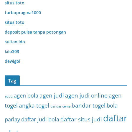
situs toto
turbopragma1000
situs toto
deposit pulsa tanpa potongan
sultanlido
kilo303
dewigol
Tag
agen judi
agen judi online
agen bola
agen
aduq
togel
angka togel
bandar togel
bola
bandar ceme
daftar
daftar situs judi
parlay
daftar judi bola