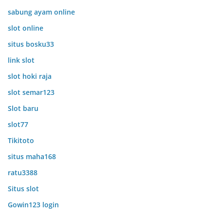
sabung ayam online
slot online
situs bosku33
link slot
slot hoki raja
slot semar123
Slot baru
slot77
Tikitoto
situs maha168
ratu3388
Situs slot
Gowin123 login