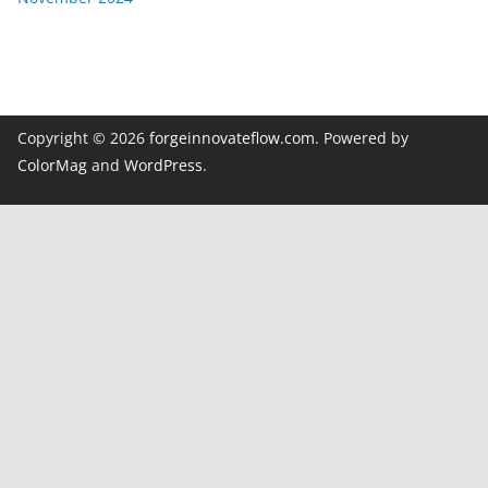
Copyright © 2026
forgeinnovateflow.com
. Powered by
ColorMag
and
WordPress
.