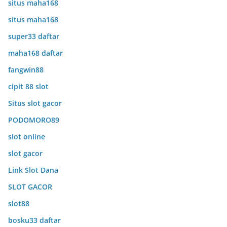
situs maha168
situs maha168
super33 daftar
maha168 daftar
fangwin88
cipit 88 slot
Situs slot gacor
PODOMORO89
slot online
slot gacor
Link Slot Dana
SLOT GACOR
slot88
bosku33 daftar