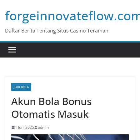
Skip
forgeinnovateflow.co
to
content
Daftar Berita Tentang Situs Casino Teraman
JUDI BOLA
Akun Bola Bonus
Otomatis Masuk
1 Juni 2025
admin