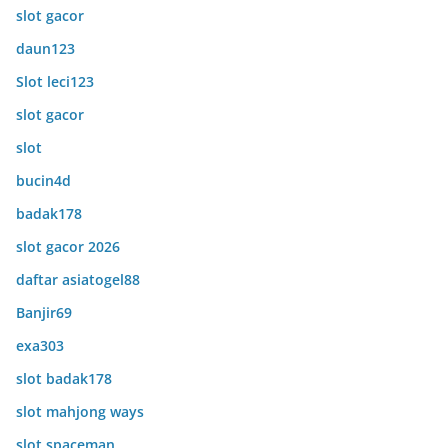
slot gacor
daun123
Slot leci123
slot gacor
slot
bucin4d
badak178
slot gacor 2026
daftar asiatogel88
Banjir69
exa303
slot badak178
slot mahjong ways
slot spaceman