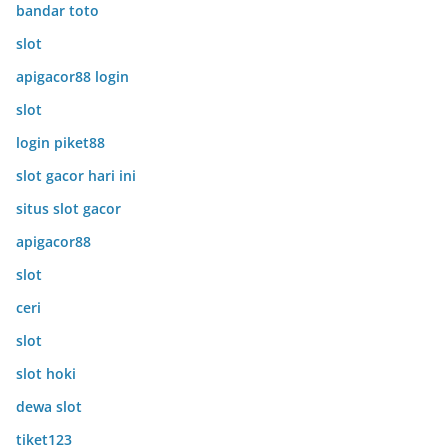
bandar toto
slot
apigacor88 login
slot
login piket88
slot gacor hari ini
situs slot gacor
apigacor88
slot
ceri
slot
slot hoki
dewa slot
tiket123