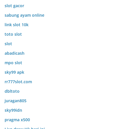
slot gacor
sabung ayam online
link slot 10k
toto slot
slot
abadicash
mpo slot
sky99 apk
rr777slot.com
dbltoto
juragan805
sky99idn
pragma x500