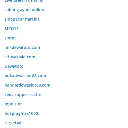
Live draw Hk hari ini
sabung ayam online
slot gacor hari ini
MPO17
slot88
linkdewatoto.com
situsaka4d.com
Dewatoto
bukadewaslot88.com
bandardewaslot88.com
zeus supper scatter
mpo slot
bospragmax1000
target4d