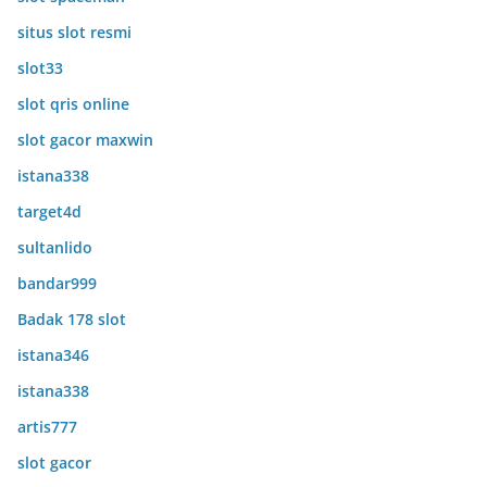
situs slot resmi
slot33
slot qris online
slot gacor maxwin
istana338
target4d
sultanlido
bandar999
Badak 178 slot
istana346
istana338
artis777
slot gacor