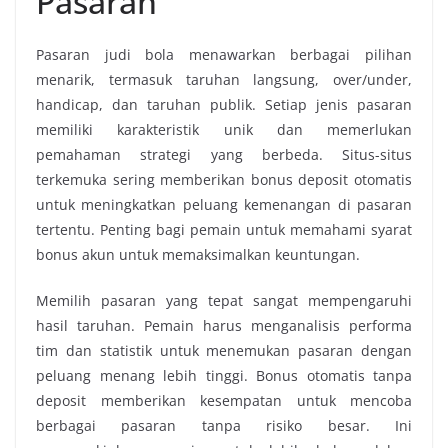
Pasaran
Pasaran judi bola menawarkan berbagai pilihan
menarik, termasuk taruhan langsung, over/under,
handicap, dan taruhan publik. Setiap jenis pasaran
memiliki karakteristik unik dan memerlukan
pemahaman strategi yang berbeda. Situs-situs
terkemuka sering memberikan bonus deposit otomatis
untuk meningkatkan peluang kemenangan di pasaran
tertentu. Penting bagi pemain untuk memahami syarat
bonus akun untuk memaksimalkan keuntungan.
Memilih pasaran yang tepat sangat mempengaruhi
hasil taruhan. Pemain harus menganalisis performa
tim dan statistik untuk menemukan pasaran dengan
peluang menang lebih tinggi. Bonus otomatis tanpa
deposit memberikan kesempatan untuk mencoba
berbagai pasaran tanpa risiko besar. Ini