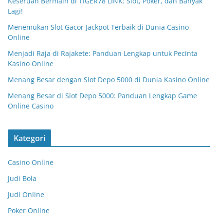
Keseruan Bermain di TIGER78 LINK: Slot, Poker, dan Banyak
Lagi!
Menemukan Slot Gacor Jackpot Terbaik di Dunia Casino
Online
Menjadi Raja di Rajakete: Panduan Lengkap untuk Pecinta
Kasino Online
Menang Besar dengan Slot Depo 5000 di Dunia Kasino Online
Menang Besar di Slot Depo 5000: Panduan Lengkap Game
Online Casino
Kategori
Casino Online
Judi Bola
Judi Online
Poker Online