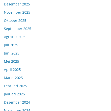
Desember 2025
November 2025
Oktober 2025
September 2025
Agustus 2025
Juli 2025
Juni 2025
Mei 2025
April 2025
Maret 2025
Februari 2025
Januari 2025
Desember 2024
November 2024