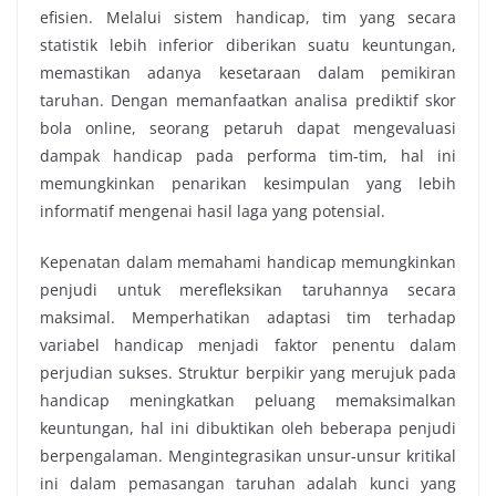
efisien. Melalui sistem handicap, tim yang secara
statistik lebih inferior diberikan suatu keuntungan,
memastikan adanya kesetaraan dalam pemikiran
taruhan. Dengan memanfaatkan analisa prediktif skor
bola online, seorang petaruh dapat mengevaluasi
dampak handicap pada performa tim-tim, hal ini
memungkinkan penarikan kesimpulan yang lebih
informatif mengenai hasil laga yang potensial.
Kepenatan dalam memahami handicap memungkinkan
penjudi untuk merefleksikan taruhannya secara
maksimal. Memperhatikan adaptasi tim terhadap
variabel handicap menjadi faktor penentu dalam
perjudian sukses. Struktur berpikir yang merujuk pada
handicap meningkatkan peluang memaksimalkan
keuntungan, hal ini dibuktikan oleh beberapa penjudi
berpengalaman. Mengintegrasikan unsur-unsur kritikal
ini dalam pemasangan taruhan adalah kunci yang