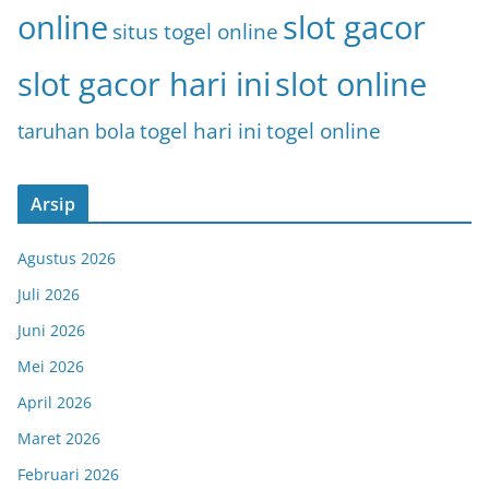
online
slot gacor
situs togel online
slot gacor hari ini
slot online
taruhan bola
togel hari ini
togel online
Arsip
Agustus 2026
Juli 2026
Juni 2026
Mei 2026
April 2026
Maret 2026
Februari 2026