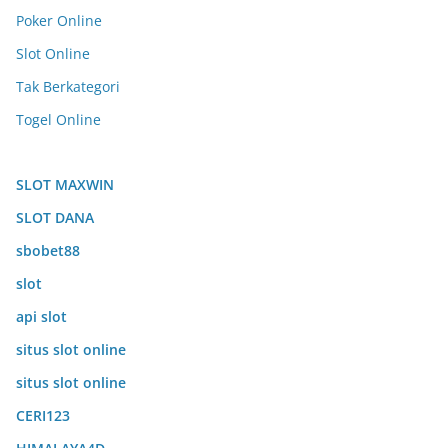
Poker Online
Slot Online
Tak Berkategori
Togel Online
SLOT MAXWIN
SLOT DANA
sbobet88
slot
api slot
situs slot online
situs slot online
CERI123