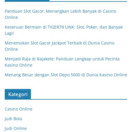
Panduan Slot Gacor: Menangkan Lebih Banyak di Casino
Online
Keseruan Bermain di TIGER78 LINK: Slot, Poker, dan Banyak
Lagi!
Menemukan Slot Gacor Jackpot Terbaik di Dunia Casino
Online
Menjadi Raja di Rajakete: Panduan Lengkap untuk Pecinta
Kasino Online
Menang Besar dengan Slot Depo 5000 di Dunia Kasino Online
Kategori
Casino Online
Judi Bola
Judi Online