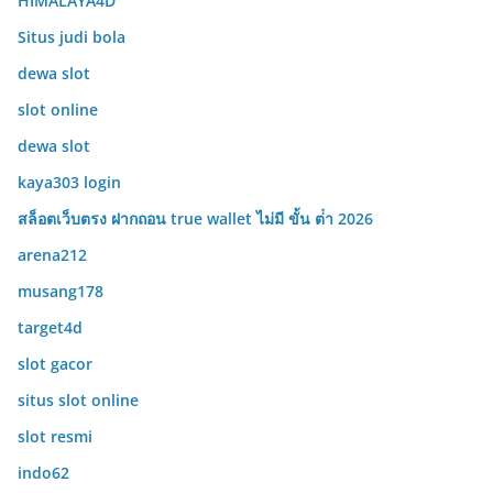
HIMALAYA4D
Situs judi bola
dewa slot
slot online
dewa slot
kaya303 login
สล็อตเว็บตรง ฝากถอน true wallet ไม่มี ขั้น ต่ํา 2026
arena212
musang178
target4d
slot gacor
situs slot online
slot resmi
indo62