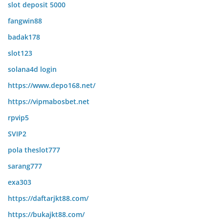
slot deposit 5000
fangwin88
badak178
slot123
solana4d login
https://www.depo168.net/
https://vipmabosbet.net
rpvip5
SVIP2
pola theslot777
sarang777
exa303
https://daftarjkt88.com/
https://bukajkt88.com/