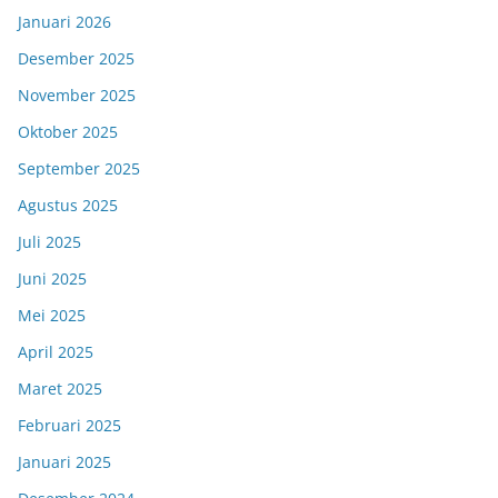
Januari 2026
Desember 2025
November 2025
Oktober 2025
September 2025
Agustus 2025
Juli 2025
Juni 2025
Mei 2025
April 2025
Maret 2025
Februari 2025
Januari 2025