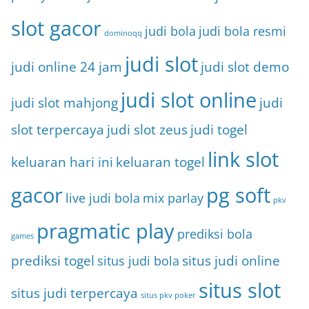
slot gacor
judi bola
judi bola resmi
dominoqq
judi slot
judi online 24 jam
judi slot demo
judi slot online
judi slot mahjong
judi
slot terpercaya
judi slot zeus
judi togel
link slot
keluaran hari ini
keluaran togel
gacor
pg soft
live judi bola
mix parlay
pkv
pragmatic play
prediksi bola
games
situs judi online
prediksi togel
situs judi bola
situs slot
situs judi terpercaya
situs pkv poker