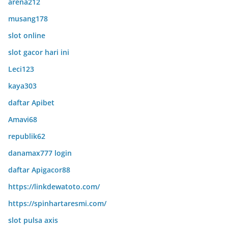
arena212
musang178
slot online
slot gacor hari ini
Leci123
kaya303
daftar Apibet
Amavi68
republik62
danamax777 login
daftar Apigacor88
https://linkdewatoto.com/
https://spinhartaresmi.com/
slot pulsa axis