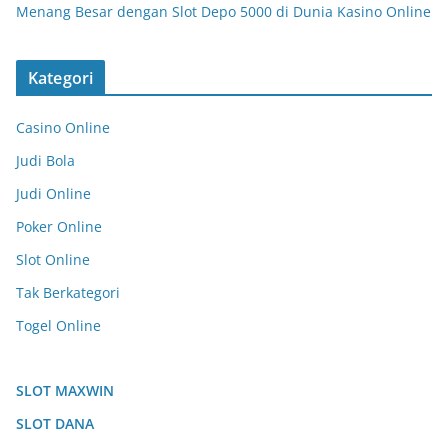
Menang Besar dengan Slot Depo 5000 di Dunia Kasino Online
Kategori
Casino Online
Judi Bola
Judi Online
Poker Online
Slot Online
Tak Berkategori
Togel Online
SLOT MAXWIN
SLOT DANA