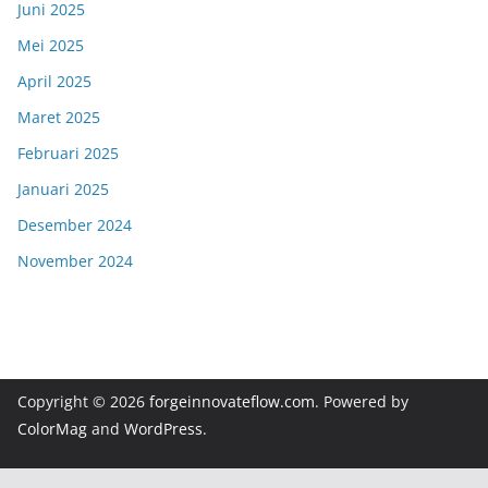
Juni 2025
Mei 2025
April 2025
Maret 2025
Februari 2025
Januari 2025
Desember 2024
November 2024
Copyright © 2026
forgeinnovateflow.com
. Powered by
ColorMag
and
WordPress
.