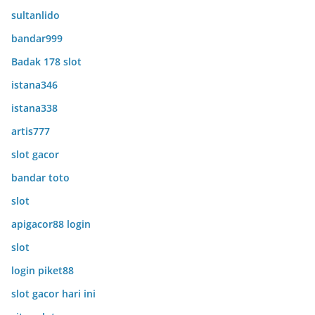
sultanlido
bandar999
Badak 178 slot
istana346
istana338
artis777
slot gacor
bandar toto
slot
apigacor88 login
slot
login piket88
slot gacor hari ini