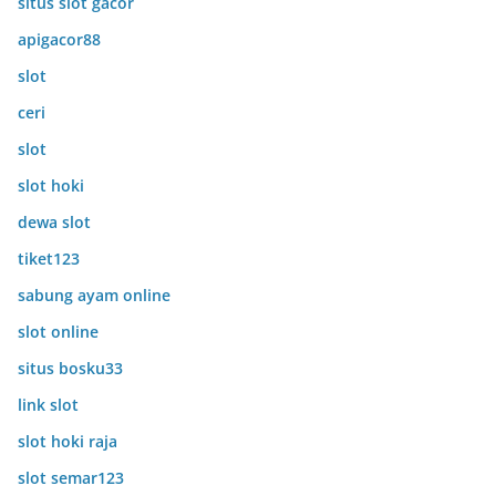
situs slot gacor
apigacor88
slot
ceri
slot
slot hoki
dewa slot
tiket123
sabung ayam online
slot online
situs bosku33
link slot
slot hoki raja
slot semar123