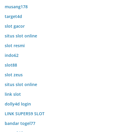
musang178
target4d
slot gacor
situs slot online
slot resmi
indo62
slot88
slot zeus
situs slot online
link slot
dolly4d login
LINK SUPER59 SLOT
bandar togel77