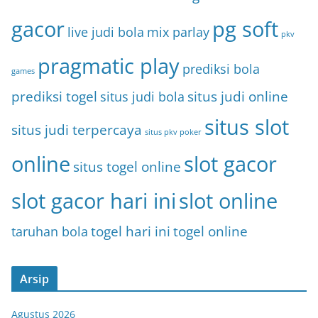
gacor
pg soft
live judi bola
mix parlay
pkv
pragmatic play
prediksi bola
games
situs judi online
prediksi togel
situs judi bola
situs slot
situs judi terpercaya
situs pkv poker
online
slot gacor
situs togel online
slot gacor hari ini
slot online
taruhan bola
togel hari ini
togel online
Arsip
Agustus 2026