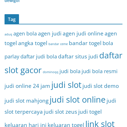
dewigol
Tag
agen judi
agen judi online
agen bola
agen
aduq
togel
angka togel
bandar togel
bola
bandar ceme
daftar
daftar situs judi
parlay
daftar judi bola
slot gacor
judi bola
judi bola resmi
dominoqq
judi slot
judi online 24 jam
judi slot demo
judi slot online
judi slot mahjong
judi
slot terpercaya
judi slot zeus
judi togel
link slot
keluaran hari ini
keluaran togel