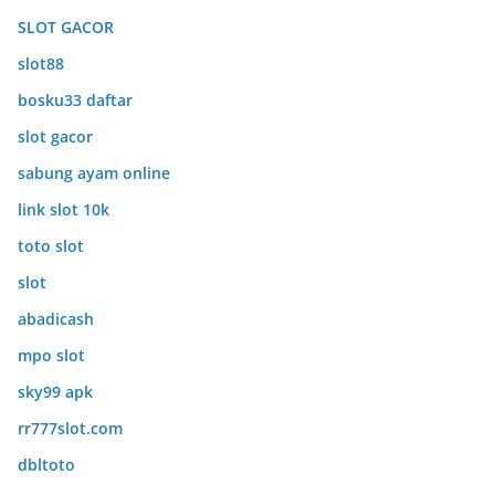
SLOT GACOR
slot88
bosku33 daftar
slot gacor
sabung ayam online
link slot 10k
toto slot
slot
abadicash
mpo slot
sky99 apk
rr777slot.com
dbltoto