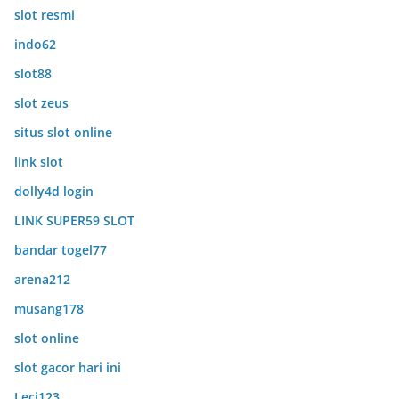
slot resmi
indo62
slot88
slot zeus
situs slot online
link slot
dolly4d login
LINK SUPER59 SLOT
bandar togel77
arena212
musang178
slot online
slot gacor hari ini
Leci123