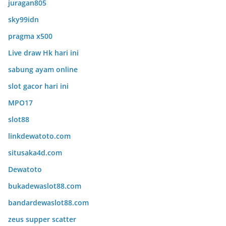
juragan805
sky99idn
pragma x500
Live draw Hk hari ini
sabung ayam online
slot gacor hari ini
MPO17
slot88
linkdewatoto.com
situsaka4d.com
Dewatoto
bukadewaslot88.com
bandardewaslot88.com
zeus supper scatter