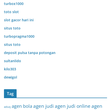
turbox1000
toto slot
slot gacor hari ini
situs toto
turbopragma1000
situs toto
deposit pulsa tanpa potongan
sultanlido
kilo303
dewigol
Tag
agen judi
agen judi online
agen bola
agen
aduq