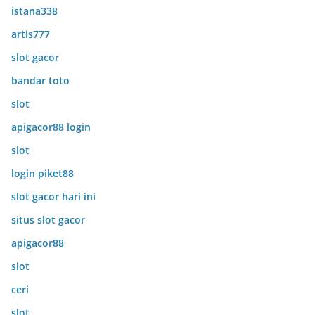
istana338
artis777
slot gacor
bandar toto
slot
apigacor88 login
slot
login piket88
slot gacor hari ini
situs slot gacor
apigacor88
slot
ceri
slot