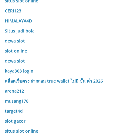
situs slot online
CERI123
HIMALAYA4D
Situs judi bola
dewa slot
slot online
dewa slot
kaya303 login
สล็อตเว็บตรง ฝากถอน true wallet ไม่มี ขั้น ต่ํา 2026
arena212
musang178
target4d
slot gacor
situs slot online