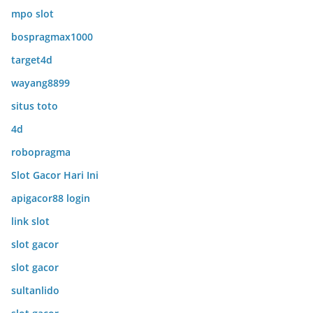
mpo slot
bospragmax1000
target4d
wayang8899
situs toto
4d
robopragma
Slot Gacor Hari Ini
apigacor88 login
link slot
slot gacor
slot gacor
sultanlido