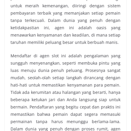
untuk meraih kemenangan, diiringi dengan sistem
pembayaran terbaik yang memanjakan setiap pemain
tanpa terkecuali. Dalam dunia yang penuh dengan
ketidakpastian ini, agen ini adalah oasis yang
menawarkan kenyamanan dan keadilan, di mana setiap
taruhan memiliki peluang besar untuk berbuah manis.
Mendaftar di agen slot ini adalah pengalaman yang
sungguh menyenangkan, seperti membuka pintu yang
luas menuju dunia penuh peluang. Prosesnya sangat
mudah, seolah-olah setiap langkah dirancang dengan
hati-hati untuk memastikan kenyamanan para pemain.
Tidak ada kerumitan atau halangan yang berarti, hanya
beberapa ketukan jari dan Anda langsung siap untuk
bermain. Pendaftaran yang begitu cepat dan praktis ini
memastikan bahwa pemain dapat segera memasuki
permainan tanpa harus menunggu berlama-lama.
Dalam dunia yang penuh dengan proses rumit, agen