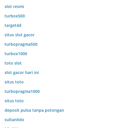
slot resmi
turbox500
target4d
situs slot gacor
turbopragma500
turbox1000
toto slot
slot gacor hari ini
situs toto
turbopragma1000
situs toto
deposit pulsa tanpa potongan
sultanlido