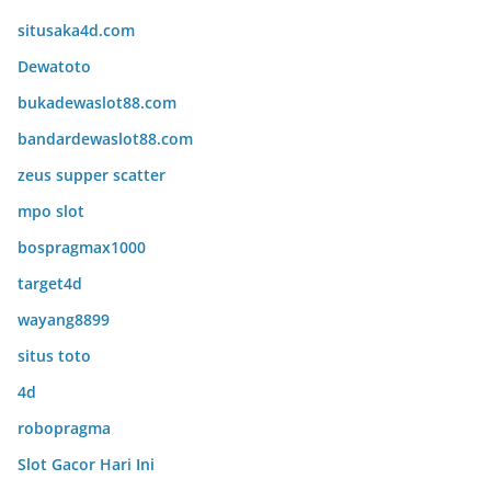
situsaka4d.com
Dewatoto
bukadewaslot88.com
bandardewaslot88.com
zeus supper scatter
mpo slot
bospragmax1000
target4d
wayang8899
situs toto
4d
robopragma
Slot Gacor Hari Ini