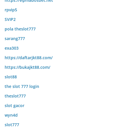
https://vipmabosbet.net
rpvip5
SVIP2
pola theslot777
sarang777
exa303
https://daftarjkt88.com/
https://bukajkt88.com/
slot88
the slot 777 login
theslot777
slot gacor
wyn4d
slot777