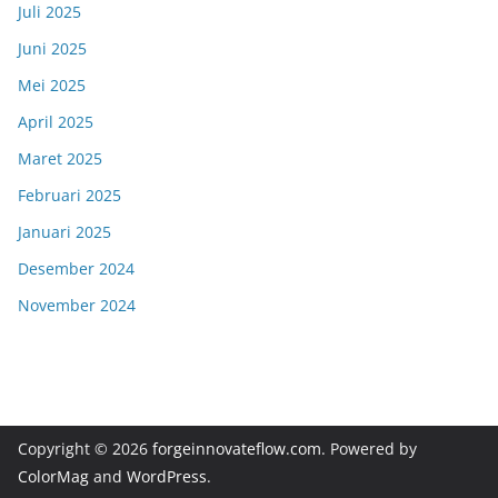
Juli 2025
Juni 2025
Mei 2025
April 2025
Maret 2025
Februari 2025
Januari 2025
Desember 2024
November 2024
Copyright © 2026
forgeinnovateflow.com
. Powered by
ColorMag
and
WordPress
.