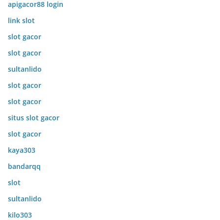
apigacor88 login
link slot
slot gacor
slot gacor
sultanlido
slot gacor
slot gacor
situs slot gacor
slot gacor
kaya303
bandarqq
slot
sultanlido
kilo303