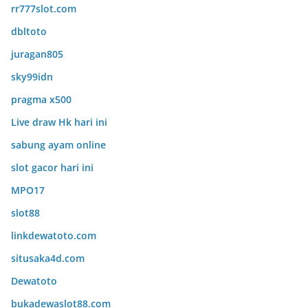
rr777slot.com
dbltoto
juragan805
sky99idn
pragma x500
Live draw Hk hari ini
sabung ayam online
slot gacor hari ini
MPO17
slot88
linkdewatoto.com
situsaka4d.com
Dewatoto
bukadewaslot88.com