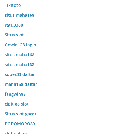
Tikitoto
situs maha168
ratu3388
Situs slot
Gowin123 login
situs maha168
situs maha168
super33 daftar
maha168 daftar
fangwin88
cipit 88 slot
Situs slot gacor
PODOMORO89
slot online