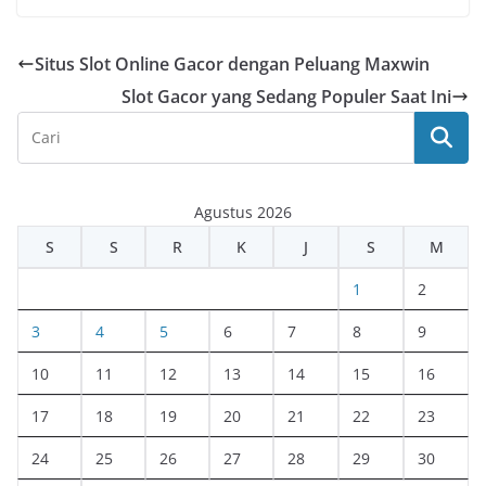
Situs Slot Online Gacor dengan Peluang Maxwin
Slot Gacor yang Sedang Populer Saat Ini
Agustus 2026
S
S
R
K
J
S
M
1
2
3
4
5
6
7
8
9
10
11
12
13
14
15
16
17
18
19
20
21
22
23
24
25
26
27
28
29
30