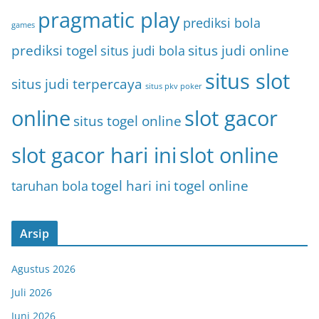
pragmatic play
prediksi bola
games
situs judi online
prediksi togel
situs judi bola
situs slot
situs judi terpercaya
situs pkv poker
online
slot gacor
situs togel online
slot gacor hari ini
slot online
taruhan bola
togel hari ini
togel online
Arsip
Agustus 2026
Juli 2026
Juni 2026