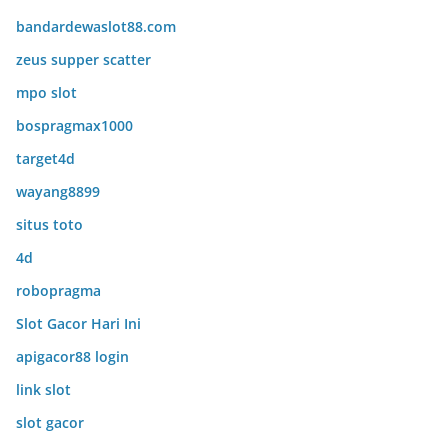
bandardewaslot88.com
zeus supper scatter
mpo slot
bospragmax1000
target4d
wayang8899
situs toto
4d
robopragma
Slot Gacor Hari Ini
apigacor88 login
link slot
slot gacor