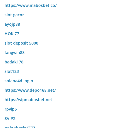
https://www.mabosbet.co/
slot gacor
ayojp88
HOKI77
slot deposit 5000
fangwin88
badak178
slot123
solana4d login
https://www.depo168.net/
https://vipmabosbet.net
rpvip5
SVIP2
pola theslot777