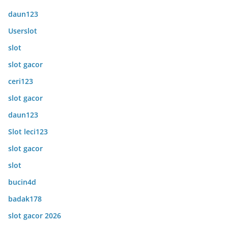
daun123
Userslot
slot
slot gacor
ceri123
slot gacor
daun123
Slot leci123
slot gacor
slot
bucin4d
badak178
slot gacor 2026