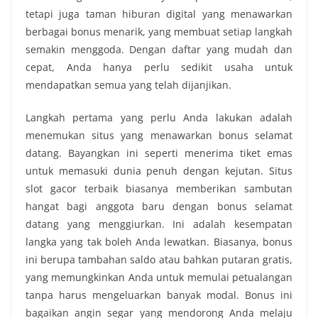
tetapi juga taman hiburan digital yang menawarkan
berbagai bonus menarik, yang membuat setiap langkah
semakin menggoda. Dengan daftar yang mudah dan
cepat, Anda hanya perlu sedikit usaha untuk
mendapatkan semua yang telah dijanjikan.
Langkah pertama yang perlu Anda lakukan adalah
menemukan situs yang menawarkan bonus selamat
datang. Bayangkan ini seperti menerima tiket emas
untuk memasuki dunia penuh dengan kejutan. Situs
slot gacor terbaik biasanya memberikan sambutan
hangat bagi anggota baru dengan bonus selamat
datang yang menggiurkan. Ini adalah kesempatan
langka yang tak boleh Anda lewatkan. Biasanya, bonus
ini berupa tambahan saldo atau bahkan putaran gratis,
yang memungkinkan Anda untuk memulai petualangan
tanpa harus mengeluarkan banyak modal. Bonus ini
bagaikan angin segar yang mendorong Anda melaju