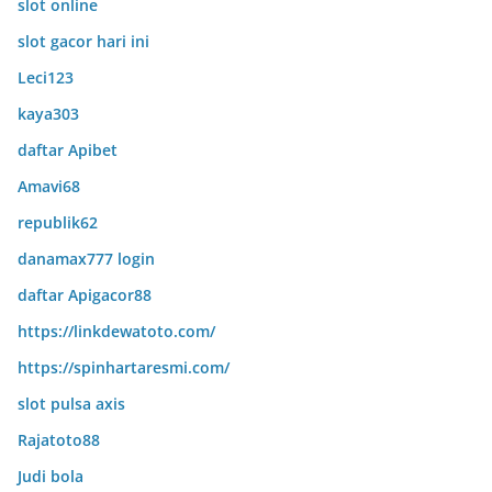
slot online
slot gacor hari ini
Leci123
kaya303
daftar Apibet
Amavi68
republik62
danamax777 login
daftar Apigacor88
https://linkdewatoto.com/
https://spinhartaresmi.com/
slot pulsa axis
Rajatoto88
Judi bola