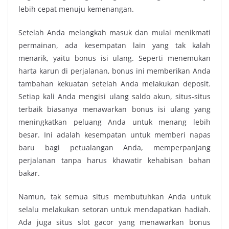
lebih cepat menuju kemenangan.
Setelah Anda melangkah masuk dan mulai menikmati
permainan, ada kesempatan lain yang tak kalah
menarik, yaitu bonus isi ulang. Seperti menemukan
harta karun di perjalanan, bonus ini memberikan Anda
tambahan kekuatan setelah Anda melakukan deposit.
Setiap kali Anda mengisi ulang saldo akun, situs-situs
terbaik biasanya menawarkan bonus isi ulang yang
meningkatkan peluang Anda untuk menang lebih
besar. Ini adalah kesempatan untuk memberi napas
baru bagi petualangan Anda, memperpanjang
perjalanan tanpa harus khawatir kehabisan bahan
bakar.
Namun, tak semua situs membutuhkan Anda untuk
selalu melakukan setoran untuk mendapatkan hadiah.
Ada juga situs slot gacor yang menawarkan bonus