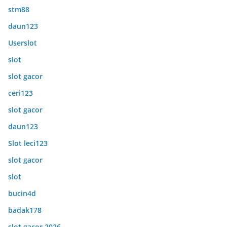
stm88
daun123
Userslot
slot
slot gacor
ceri123
slot gacor
daun123
Slot leci123
slot gacor
slot
bucin4d
badak178
slot gacor 2026