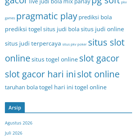
gacor
pg soft
live judi bola
mix parlay
pkv
pragmatic play
prediksi bola
games
situs judi online
prediksi togel
situs judi bola
situs slot
situs judi terpercaya
situs pkv poker
online
slot gacor
situs togel online
slot gacor hari ini
slot online
taruhan bola
togel hari ini
togel online
Arsip
Agustus 2026
Juli 2026