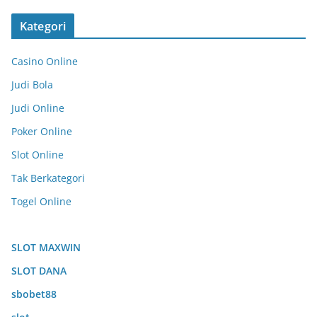
Kategori
Casino Online
Judi Bola
Judi Online
Poker Online
Slot Online
Tak Berkategori
Togel Online
SLOT MAXWIN
SLOT DANA
sbobet88