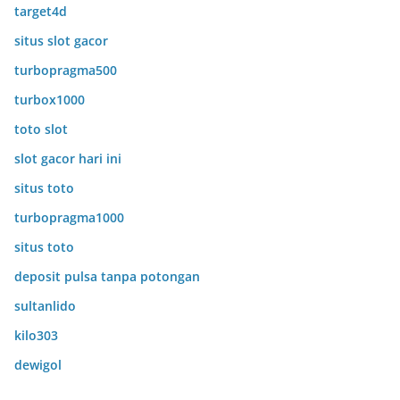
target4d
situs slot gacor
turbopragma500
turbox1000
toto slot
slot gacor hari ini
situs toto
turbopragma1000
situs toto
deposit pulsa tanpa potongan
sultanlido
kilo303
dewigol