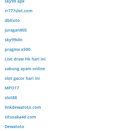
sky99 apk
rr777slot.com
dbltoto
juragan805
sky99idn
pragma x500
Live draw Hk hari ini
sabung ayam online
slot gacor hari ini
MPO17
slot88
linkdewatoto.com
situsaka4d.com
Dewatoto