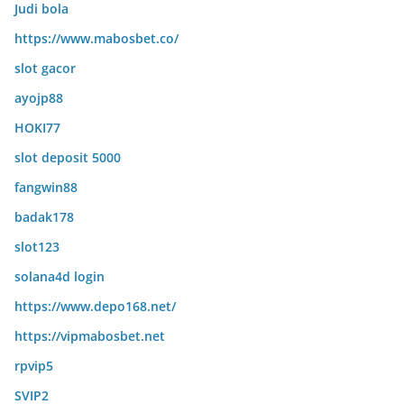
Judi bola
https://www.mabosbet.co/
slot gacor
ayojp88
HOKI77
slot deposit 5000
fangwin88
badak178
slot123
solana4d login
https://www.depo168.net/
https://vipmabosbet.net
rpvip5
SVIP2