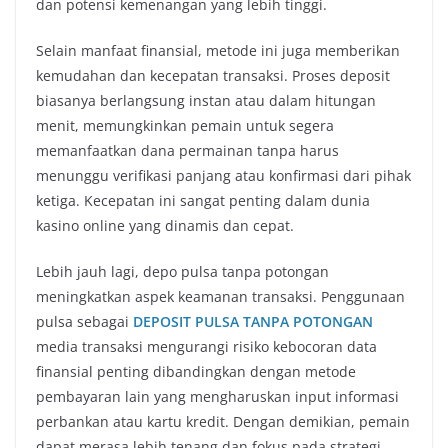
dan potensi kemenangan yang lebih tinggi.
Selain manfaat finansial, metode ini juga memberikan
kemudahan dan kecepatan transaksi. Proses deposit
biasanya berlangsung instan atau dalam hitungan
menit, memungkinkan pemain untuk segera
memanfaatkan dana permainan tanpa harus
menunggu verifikasi panjang atau konfirmasi dari pihak
ketiga. Kecepatan ini sangat penting dalam dunia
kasino online yang dinamis dan cepat.
Lebih jauh lagi, depo pulsa tanpa potongan
meningkatkan aspek keamanan transaksi. Penggunaan
pulsa sebagai
DEPOSIT PULSA TANPA POTONGAN
media transaksi mengurangi risiko kebocoran data
finansial penting dibandingkan dengan metode
pembayaran lain yang mengharuskan input informasi
perbankan atau kartu kredit. Dengan demikian, pemain
dapat merasa lebih tenang dan fokus pada strategi