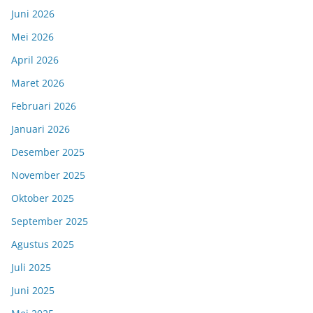
Juni 2026
Mei 2026
April 2026
Maret 2026
Februari 2026
Januari 2026
Desember 2025
November 2025
Oktober 2025
September 2025
Agustus 2025
Juli 2025
Juni 2025