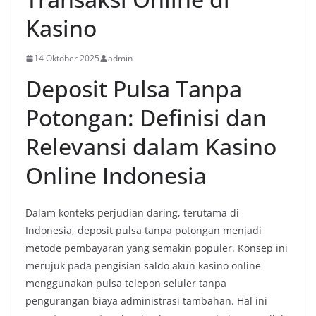
Kasino
14 Oktober 2025
admin
Deposit Pulsa Tanpa
Potongan: Definisi dan
Relevansi dalam Kasino
Online Indonesia
Dalam konteks perjudian daring, terutama di
Indonesia, deposit pulsa tanpa potongan menjadi
metode pembayaran yang semakin populer. Konsep ini
merujuk pada pengisian saldo akun kasino online
menggunakan pulsa telepon seluler tanpa
pengurangan biaya administrasi tambahan. Hal ini