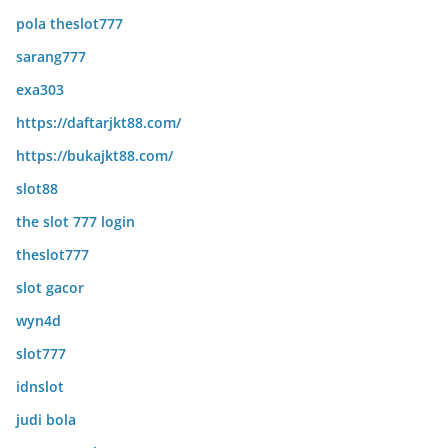
pola theslot777
sarang777
exa303
https://daftarjkt88.com/
https://bukajkt88.com/
slot88
the slot 777 login
theslot777
slot gacor
wyn4d
slot777
idnslot
judi bola