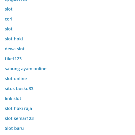
slot
ceri
slot
slot hoki
dewa slot
tiket123
sabung ayam online
slot online
situs bosku33
link slot
slot hoki raja
slot semar123
Slot baru