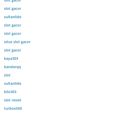
slot gacor
slot gacor
sultanlido
slot gacor
slot gacor
situs slot gacor
slot gacor
kaya303
bandarqq
slot
sultanlido
kilo303
slot resmi
turbox500