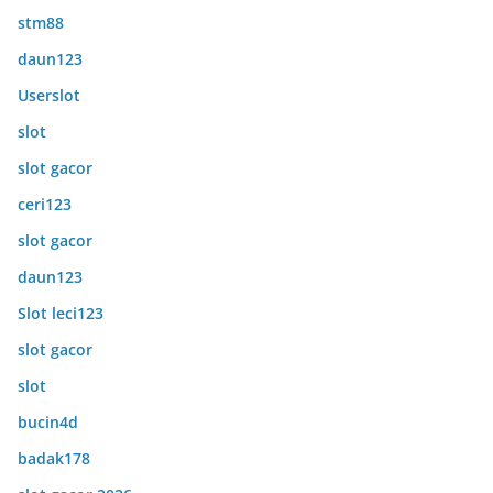
stm88
daun123
Userslot
slot
slot gacor
ceri123
slot gacor
daun123
Slot leci123
slot gacor
slot
bucin4d
badak178