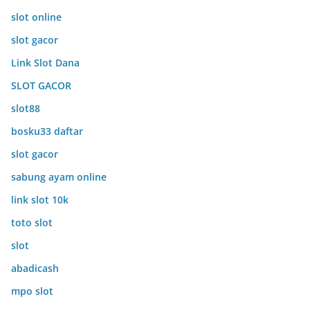
slot online
slot gacor
Link Slot Dana
SLOT GACOR
slot88
bosku33 daftar
slot gacor
sabung ayam online
link slot 10k
toto slot
slot
abadicash
mpo slot