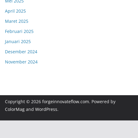
Mei 2025
April 2025
Maret 2025
Februari 2025
Januari 2025
Desember 2024
November 2024
Copyright © 2026
forgeinnovateflow.com
. Powered by
ColorMag
and
WordPress
.