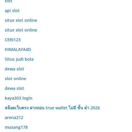
slot
api slot
situs slot online
situs slot online
CERI123
HIMALAYA4D
Situs judi bola
dewa slot
slot online
dewa slot
kaya303 login
สล็อตเว็บตรง ฝากถอน true wallet ไม่มี ขั้น ต่ํา 2026
arena212
musang178