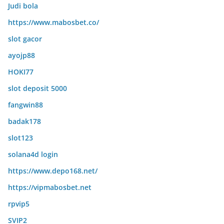
Judi bola
https://www.mabosbet.co/
slot gacor
ayojp88
HOKI77
slot deposit 5000
fangwin88
badak178
slot123
solana4d login
https://www.depo168.net/
https://vipmabosbet.net
rpvip5
SVIP2