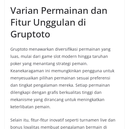
Varian Permainan dan
Fitur Unggulan di
Gruptoto
Gruptoto menawarkan diversifikasi permainan yang
luas, mulai dari game slot modern hingga taruhan
poker yang menantang strategi pemain.
Keanekaragaman ini memungkinkan pengguna untuk
menyesuaikan pilihan permainan sesuai preferensi
dan tingkat pengalaman mereka. Setiap permainan
dilengkapi dengan grafis berkualitas tinggi dan
mekanisme yang dirancang untuk meningkatkan
keterlibatan pemain.
Selain itu, fitur-fitur inovatif seperti turnamen live dan
bonus loyalitas membuat pengalaman bermain di