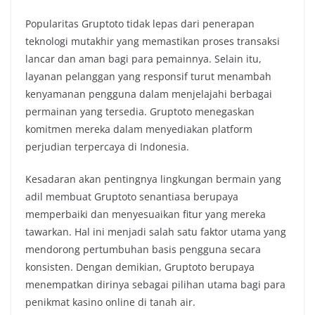
Popularitas Gruptoto tidak lepas dari penerapan
teknologi mutakhir yang memastikan proses transaksi
lancar dan aman bagi para pemainnya. Selain itu,
layanan pelanggan yang responsif turut menambah
kenyamanan pengguna dalam menjelajahi berbagai
permainan yang tersedia. Gruptoto menegaskan
komitmen mereka dalam menyediakan platform
perjudian terpercaya di Indonesia.
Kesadaran akan pentingnya lingkungan bermain yang
adil membuat Gruptoto senantiasa berupaya
memperbaiki dan menyesuaikan fitur yang mereka
tawarkan. Hal ini menjadi salah satu faktor utama yang
mendorong pertumbuhan basis pengguna secara
konsisten. Dengan demikian, Gruptoto berupaya
menempatkan dirinya sebagai pilihan utama bagi para
penikmat kasino online di tanah air.