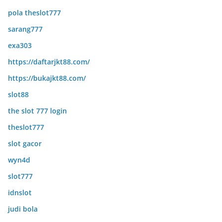
pola theslot777
sarang777
exa303
https://daftarjkt88.com/
https://bukajkt88.com/
slot88
the slot 777 login
theslot777
slot gacor
wyn4d
slot777
idnslot
judi bola