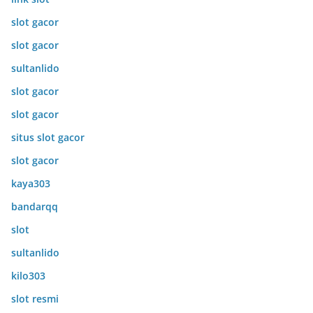
slot gacor
slot gacor
sultanlido
slot gacor
slot gacor
situs slot gacor
slot gacor
kaya303
bandarqq
slot
sultanlido
kilo303
slot resmi