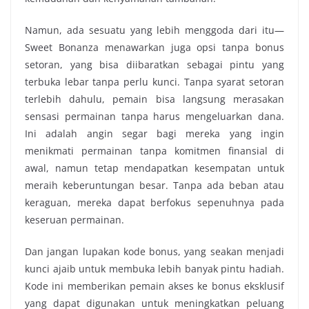
Namun, ada sesuatu yang lebih menggoda dari itu—
Sweet Bonanza menawarkan juga opsi tanpa bonus
setoran, yang bisa diibaratkan sebagai pintu yang
terbuka lebar tanpa perlu kunci. Tanpa syarat setoran
terlebih dahulu, pemain bisa langsung merasakan
sensasi permainan tanpa harus mengeluarkan dana.
Ini adalah angin segar bagi mereka yang ingin
menikmati permainan tanpa komitmen finansial di
awal, namun tetap mendapatkan kesempatan untuk
meraih keberuntungan besar. Tanpa ada beban atau
keraguan, mereka dapat berfokus sepenuhnya pada
keseruan permainan.
Dan jangan lupakan kode bonus, yang seakan menjadi
kunci ajaib untuk membuka lebih banyak pintu hadiah.
Kode ini memberikan pemain akses ke bonus eksklusif
yang dapat digunakan untuk meningkatkan peluang