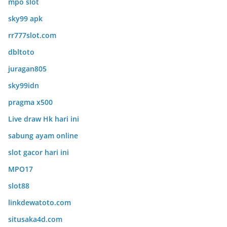
mpo slot
sky99 apk
rr777slot.com
dbltoto
juragan805
sky99idn
pragma x500
Live draw Hk hari ini
sabung ayam online
slot gacor hari ini
MPO17
slot88
linkdewatoto.com
situsaka4d.com