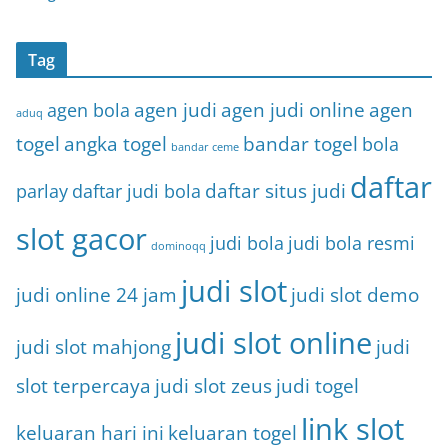
Tag
agen judi
agen judi online
agen bola
agen
aduq
togel
angka togel
bandar togel
bola
bandar ceme
daftar
daftar situs judi
parlay
daftar judi bola
slot gacor
judi bola
judi bola resmi
dominoqq
judi slot
judi online 24 jam
judi slot demo
judi slot online
judi slot mahjong
judi
slot terpercaya
judi slot zeus
judi togel
link slot
keluaran hari ini
keluaran togel