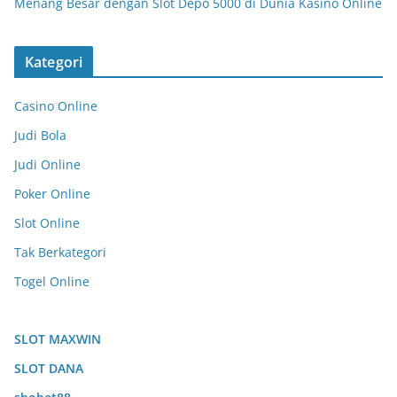
Menang Besar dengan Slot Depo 5000 di Dunia Kasino Online
Kategori
Casino Online
Judi Bola
Judi Online
Poker Online
Slot Online
Tak Berkategori
Togel Online
SLOT MAXWIN
SLOT DANA