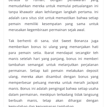
memudahkan mereka untuk memulai petualangan ini
tanpa khawatir akan kehilangan langkah pertama. Ini
adalah cara situs slot untuk memastikan bahwa setiap
pemain memiliki kesempatan yang sama untuk
merasakan kegembiraan permainan sejak awal.
Tak berhenti di sana, slot Sweet Bonanza juga
memberikan bonus isi ulang yang memanjakan hati
para pemain setia. Ibarat mendapat secangkir teh
manis setelah hari yang panjang, bonus ini memberi
tambahan semangat untuk melanjutkan perjalanan
permainan. Setiap kali pemain melakukan deposit
ulang, mereka akan disambut dengan bonus yang
memperbesar peluang mereka untuk meraih jackpot
manis. Bonus ini adalah pengingat bahwa setiap usaha
dalam permainan, meskipun terkadang tidak langsung
berbuah manis, tetap akan dihargai dengan
kemudahan dan kenyamanan tambahan.