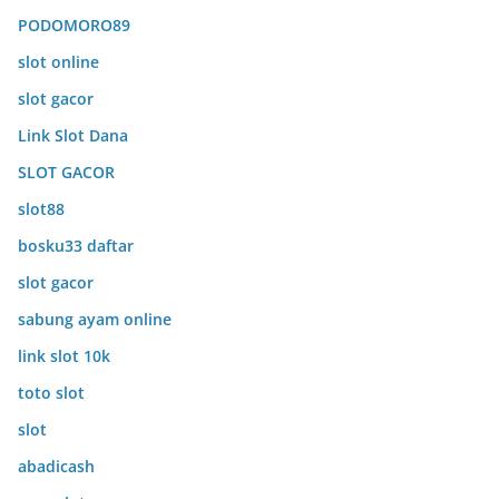
PODOMORO89
slot online
slot gacor
Link Slot Dana
SLOT GACOR
slot88
bosku33 daftar
slot gacor
sabung ayam online
link slot 10k
toto slot
slot
abadicash