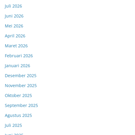
Juli 2026
Juni 2026
Mei 2026
April 2026
Maret 2026
Februari 2026
Januari 2026
Desember 2025
November 2025
Oktober 2025
September 2025
Agustus 2025
Juli 2025