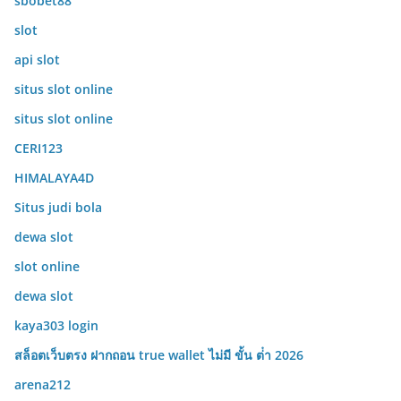
sbobet88
slot
api slot
situs slot online
situs slot online
CERI123
HIMALAYA4D
Situs judi bola
dewa slot
slot online
dewa slot
kaya303 login
สล็อตเว็บตรง ฝากถอน true wallet ไม่มี ขั้น ต่ํา 2026
arena212