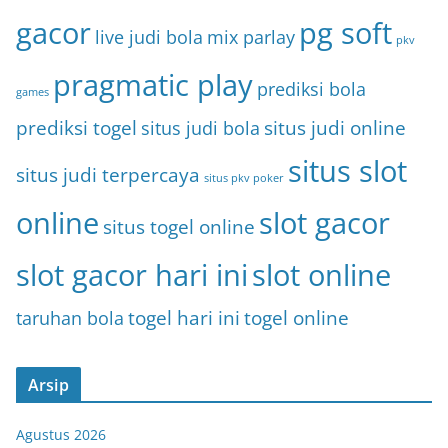
gacor
pg soft
live judi bola
mix parlay
pkv
pragmatic play
prediksi bola
games
situs judi online
prediksi togel
situs judi bola
situs slot
situs judi terpercaya
situs pkv poker
online
slot gacor
situs togel online
slot gacor hari ini
slot online
taruhan bola
togel hari ini
togel online
Arsip
Agustus 2026