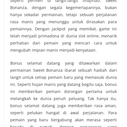
seperti permen di langit-langit imajinasi. Sweet
Bonanza, dengan segala kegemerlapannya, bukan
hanya sekadar permainan, tetapi sebuah perjalanan
rasa manis yang menunggu untuk dirasakan para
pemainnya. Dengan jackpot yang memikat, game ini
telah menjadi primadona di dunia slot online, menarik
perhatian dari pemain yang mencari cara untuk
mengubah impian manis menjadi kenyataan.
Bonus selamat datang yang ditawarkan dalam
permainan Sweet Bonanza ibarat sebuah hadiah dari
langit untuk setiap pemain baru yang memasuki dunia
ini. Seperti hujan manis yang datang begitu saja, bonus
ini memberikan pemain dorongan pertama untuk
melangkah ke dunia penuh peluang. Tak hanya itu,
bonus selamat datang juga memberikan rasa aman,
seperti pelukan hangat di awal perjalanan. Para
pemain yang baru bergabung akan merasa seperti
berada di rumah, dengan penawaran yang