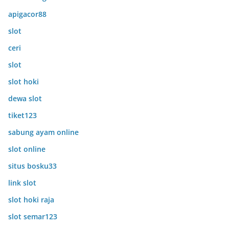
apigacor88
slot
ceri
slot
slot hoki
dewa slot
tiket123
sabung ayam online
slot online
situs bosku33
link slot
slot hoki raja
slot semar123