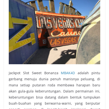
Jackpot Slot Sweet Bonanza
MBAK4D
adalah pintu
gerbang menuju dunia penuh manisnya peluang, di
mana setiap putaran roda membawa harapan baru
akan gula-gula keberuntungan. Dalam permainan ini,
keberuntungan bisa datang dalam bentuk tumpukan
buah-buahan yang berwarna-warni, yang berputar