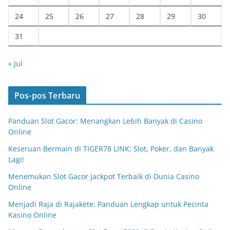
24
25
26
27
28
29
30
31
« Jul
Pos-pos Terbaru
Panduan Slot Gacor: Menangkan Lebih Banyak di Casino
Online
Keseruan Bermain di TIGER78 LINK: Slot, Poker, dan Banyak
Lagi!
Menemukan Slot Gacor Jackpot Terbaik di Dunia Casino
Online
Menjadi Raja di Rajakete: Panduan Lengkap untuk Pecinta
Kasino Online