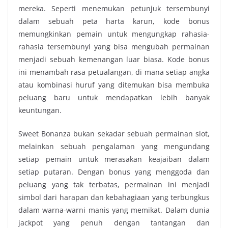
mereka. Seperti menemukan petunjuk tersembunyi
dalam sebuah peta harta karun, kode bonus
memungkinkan pemain untuk mengungkap rahasia-
rahasia tersembunyi yang bisa mengubah permainan
menjadi sebuah kemenangan luar biasa. Kode bonus
ini menambah rasa petualangan, di mana setiap angka
atau kombinasi huruf yang ditemukan bisa membuka
peluang baru untuk mendapatkan lebih banyak
keuntungan.
Sweet Bonanza bukan sekadar sebuah permainan slot,
melainkan sebuah pengalaman yang mengundang
setiap pemain untuk merasakan keajaiban dalam
setiap putaran. Dengan bonus yang menggoda dan
peluang yang tak terbatas, permainan ini menjadi
simbol dari harapan dan kebahagiaan yang terbungkus
dalam warna-warni manis yang memikat. Dalam dunia
jackpot yang penuh dengan tantangan dan