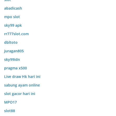
abadicash
mpo slot
sky99 apk
rr777slot.com
dbltoto
juragan805
sky99idn
pragma x500
Live draw Hk hari ini
sabung ayam online
slot gacor hari ini
MPO17
slot88