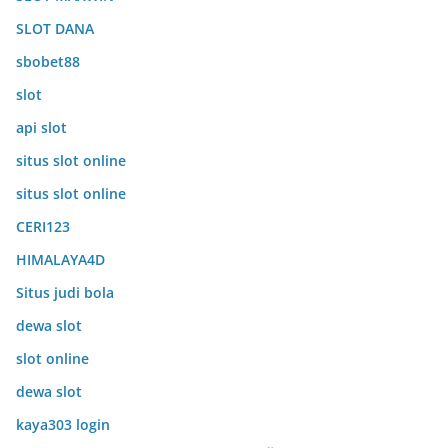
SLOT DANA
sbobet88
slot
api slot
situs slot online
situs slot online
CERI123
HIMALAYA4D
Situs judi bola
dewa slot
slot online
dewa slot
kaya303 login