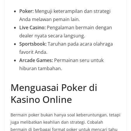
Poker:
Menguji keterampilan dan strategi
Anda melawan pemain lain.
Live Casino:
Pengalaman bermain dengan
dealer nyata secara langsung.
Sportsbook:
Taruhan pada acara olahraga
favorit Anda.
Arcade Games:
Permainan seru untuk
hiburan tambahan.
Menguasai Poker di
Kasino Online
Bermain poker bukan hanya soal keberuntungan, tetapi
juga melibatkan keahlian dan strategi. Cobalah
bermain di berbagai format poker untuk mencari tahu