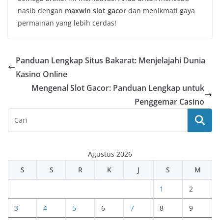
nasib dengan
maxwin slot gacor
dan menikmati gaya
permainan yang lebih cerdas!
Panduan Lengkap Situs Bakarat: Menjelajahi Dunia
Kasino Online
Mengenal Slot Gacor: Panduan Lengkap untuk
Penggemar Casino
Agustus 2026
S
S
R
K
J
S
M
1
2
3
4
5
6
7
8
9