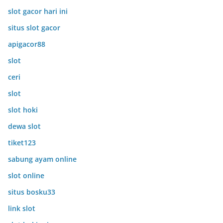
slot gacor hari ini
situs slot gacor
apigacor88
slot
ceri
slot
slot hoki
dewa slot
tiket123
sabung ayam online
slot online
situs bosku33
link slot