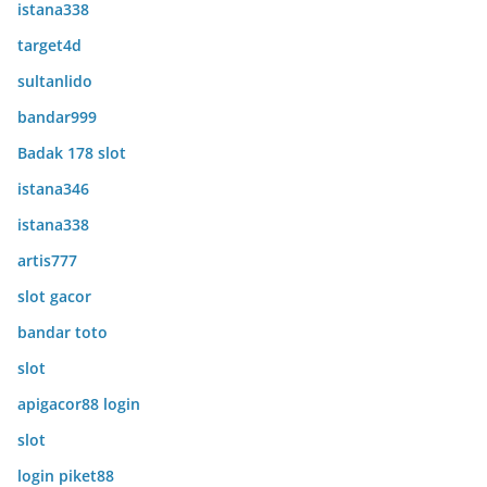
istana338
target4d
sultanlido
bandar999
Badak 178 slot
istana346
istana338
artis777
slot gacor
bandar toto
slot
apigacor88 login
slot
login piket88