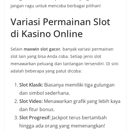
Jangan ragu untuk mencoba berbagai pilihan!
Variasi Permainan Slot
di Kasino Online
Selain
maxwin slot gacor
, banyak variasi permainan
slot lain yang bisa Anda coba. Setiap jenis slot
menawarkan peluang dan tantangan tersendiri. Di sini
adalah beberapa yang patut dicoba:
Slot Klasik:
Biasanya memiliki tiga gulungan
dan simbol sederhana.
Slot Video:
Menawarkan grafik yang lebih kaya
dan fitur bonus.
Slot Progresif:
Jackpot terus bertambah
hingga ada orang yang memenangkan!