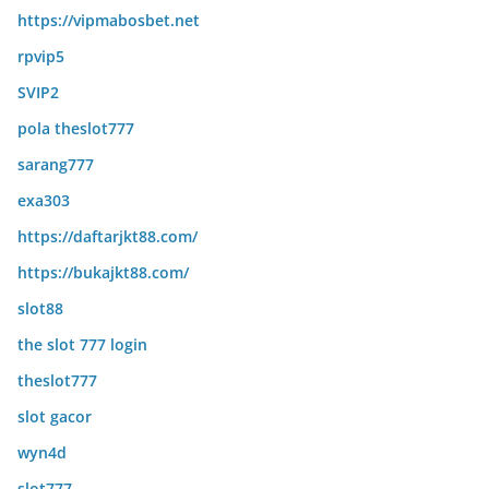
https://vipmabosbet.net
rpvip5
SVIP2
pola theslot777
sarang777
exa303
https://daftarjkt88.com/
https://bukajkt88.com/
slot88
the slot 777 login
theslot777
slot gacor
wyn4d
slot777