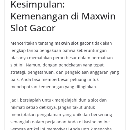
Kesimpulan:
Kemenangan di Maxwin
Slot Gacor
Menceritakan tentang
maxwin slot gacor
tidak akan
lengkap tanpa pengakuan bahwa keberuntungan
biasanya memainkan peran besar dalam permainan
slot ini. Namun, dengan pendekatan yang tepat,
strategi, pengetahuan, dan pengelolaan anggaran yang
baik, Anda bisa memperbesar peluang untuk
mendapatkan kemenangan yang diinginkan.
Jadi, bersiaplah untuk menjelajahi dunia slot dan
nikmati setiap detiknya. Jangan takut untuk
menciptakan pengalaman yang unik dan bersenang-
senanglah dalam perjalanan Anda di kasino online.
Semoga artikel ini memotivasi Anda untuk mencoba