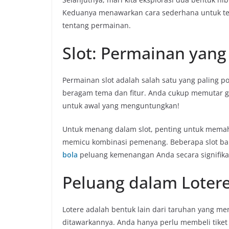
Keduanya menawarkan cara sederhana untuk ter
tentang permainan.
Slot: Permainan yan
Permainan slot adalah salah satu yang paling
beragam tema dan fitur. Anda cukup memutar
untuk awal yang menguntungkan!
Untuk menang dalam slot, penting untuk memah
memicu kombinasi pemenang. Beberapa slot bah
bola
peluang kemenangan Anda secara signifika
Peluang dalam Loter
Lotere adalah bentuk lain dari taruhan yang me
ditawarkannya. Anda hanya perlu membeli tik