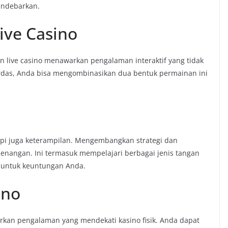
endebarkan.
ive Casino
an live casino menawarkan pengalaman interaktif yang tidak
das, Anda bisa mengombinasikan dua bentuk permainan ini
api juga keterampilan. Mengembangkan strategi dan
nangan. Ini termasuk mempelajari berbagai jenis tangan
 untuk keuntungan Anda.
ino
rkan pengalaman yang mendekati kasino fisik. Anda dapat