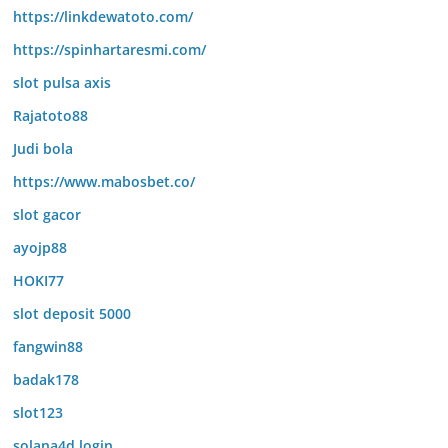
https://linkdewatoto.com/
https://spinhartaresmi.com/
slot pulsa axis
Rajatoto88
Judi bola
https://www.mabosbet.co/
slot gacor
ayojp88
HOKI77
slot deposit 5000
fangwin88
badak178
slot123
solana4d login