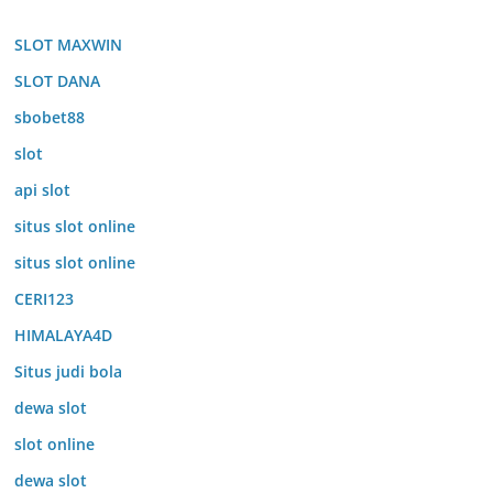
SLOT MAXWIN
SLOT DANA
sbobet88
slot
api slot
situs slot online
situs slot online
CERI123
HIMALAYA4D
Situs judi bola
dewa slot
slot online
dewa slot