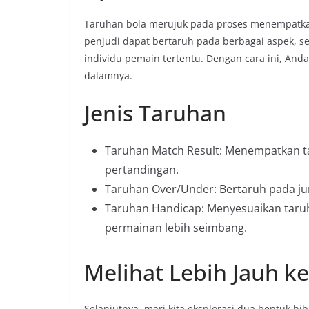
Taruhan bola merujuk pada proses menempatkan
penjudi dapat bertaruh pada berbagai aspek, s
individu pemain tertentu. Dengan cara ini, And
dalamnya.
Jenis Taruhan
Taruhan Match Result: Menempatkan t
pertandingan.
Taruhan Over/Under: Bertaruh pada jum
Taruhan Handicap: Menyesuaikan taru
permainan lebih seimbang.
Melihat Lebih Jauh k
Selanjutnya, mari kita eksplorasi dua bentuk hib