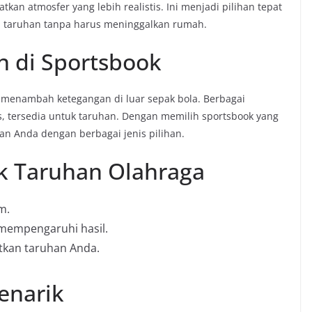
n atmosfer yang lebih realistis. Ini menjadi pilihan tepat
n taruhan tanpa harus meninggalkan rumah.
n di Sportsbook
 menambah ketegangan di luar sepak bola. Berbagai
ts, tersedia untuk taruhan. Dengan memilih sportsbook yang
n Anda dengan berbagai jenis pilihan.
uk Taruhan Olahraga
m.
mempengaruhi hasil.
tkan taruhan Anda.
enarik