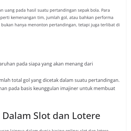
 uang pada hasil suatu pertandingan sepak bola. Para
eperti kemenangan tim, jumlah gol, atau bahkan performa
a bukan hanya menonton pertandingan, tetapi juga terlibat di
aruhan pada siapa yang akan menang dari
lah total gol yang dicetak dalam suatu pertandingan.
han pada basis keunggulan imajiner untuk membuat
e Dalam Slot dan Lotere
uran lainnya dalam dunia kasino online: slot dan lotere.