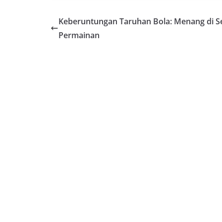
Keberuntungan Taruhan Bola: Menang di 
Permainan