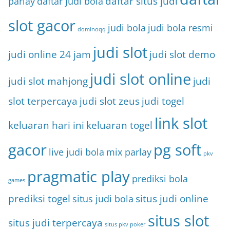
daftar situs judi
parlay
daftar judi bola
slot gacor
judi bola
judi bola resmi
dominoqq
judi slot
judi online 24 jam
judi slot demo
judi slot online
judi slot mahjong
judi
slot terpercaya
judi slot zeus
judi togel
link slot
keluaran hari ini
keluaran togel
gacor
pg soft
live judi bola
mix parlay
pkv
pragmatic play
prediksi bola
games
situs judi online
prediksi togel
situs judi bola
situs slot
situs judi terpercaya
situs pkv poker