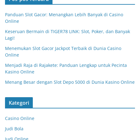
Panduan Slot Gacor: Menangkan Lebih Banyak di Casino
Online
Keseruan Bermain di TIGER78 LINK: Slot, Poker, dan Banyak
Lagi!
Menemukan Slot Gacor Jackpot Terbaik di Dunia Casino
Online
Menjadi Raja di Rajakete: Panduan Lengkap untuk Pecinta
Kasino Online
Menang Besar dengan Slot Depo 5000 di Dunia Kasino Online
Kategori
Casino Online
Judi Bola
Judi Online