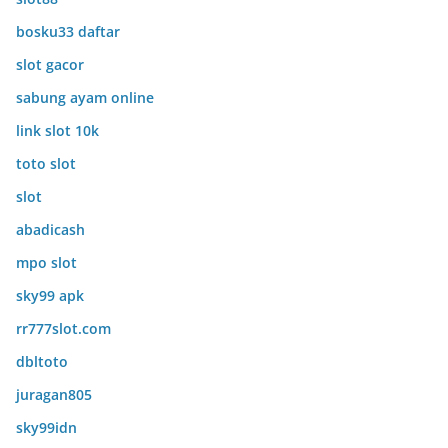
bosku33 daftar
slot gacor
sabung ayam online
link slot 10k
toto slot
slot
abadicash
mpo slot
sky99 apk
rr777slot.com
dbltoto
juragan805
sky99idn