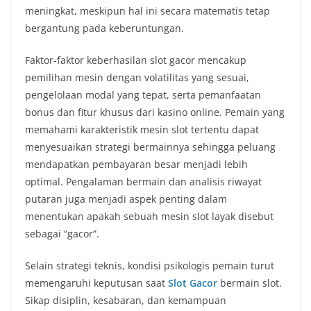
meningkat, meskipun hal ini secara matematis tetap
bergantung pada keberuntungan.
Faktor-faktor keberhasilan slot gacor mencakup
pemilihan mesin dengan volatilitas yang sesuai,
pengelolaan modal yang tepat, serta pemanfaatan
bonus dan fitur khusus dari kasino online. Pemain yang
memahami karakteristik mesin slot tertentu dapat
menyesuaikan strategi bermainnya sehingga peluang
mendapatkan pembayaran besar menjadi lebih
optimal. Pengalaman bermain dan analisis riwayat
putaran juga menjadi aspek penting dalam
menentukan apakah sebuah mesin slot layak disebut
sebagai “gacor”.
Selain strategi teknis, kondisi psikologis pemain turut
memengaruhi keputusan saat
Slot Gacor
bermain slot.
Sikap disiplin, kesabaran, dan kemampuan