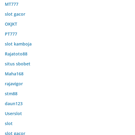
MT777
slot gacor
OKJKT
PT777
slot kamboja
Rajatoto88
situs sbobet
Maha168
rajavigor
stm88
daun123
Userslot
slot
slot gacor