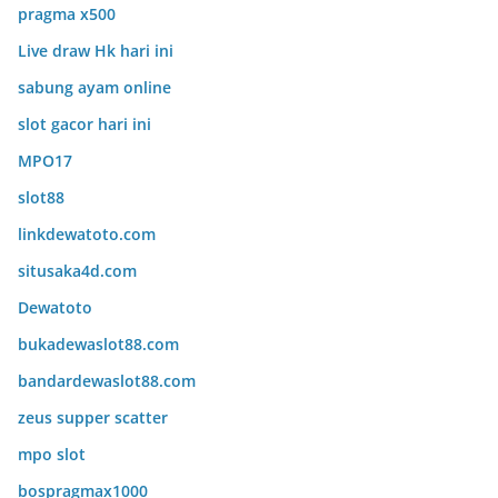
pragma x500
Live draw Hk hari ini
sabung ayam online
slot gacor hari ini
MPO17
slot88
linkdewatoto.com
situsaka4d.com
Dewatoto
bukadewaslot88.com
bandardewaslot88.com
zeus supper scatter
mpo slot
bospragmax1000