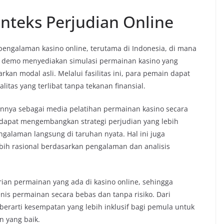
teks Perjudian Online
engalaman kasino online, terutama di Indonesia, di mana
n demo menyediakan simulasi permainan kasino yang
an modal asli. Melalui fasilitas ini, para pemain dapat
as yang terlibat tanpa tekanan finansial.
nya sebagai media pelatihan permainan kasino secara
 dapat mengembangkan strategi perjudian yang lebih
galaman langsung di taruhan nyata. Hal ini juga
h rasional berdasarkan pengalaman dan analisis
n permainan yang ada di kasino online, sehingga
nis permainan secara bebas dan tanpa risiko. Dari
i berarti kesempatan yang lebih inklusif bagi pemula untuk
 yang baik.