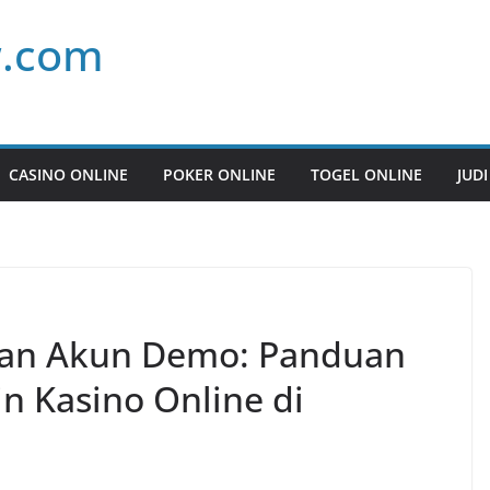
w.com
CASINO ONLINE
POKER ONLINE
TOGEL ONLINE
JUD
an Akun Demo: Panduan
n Kasino Online di