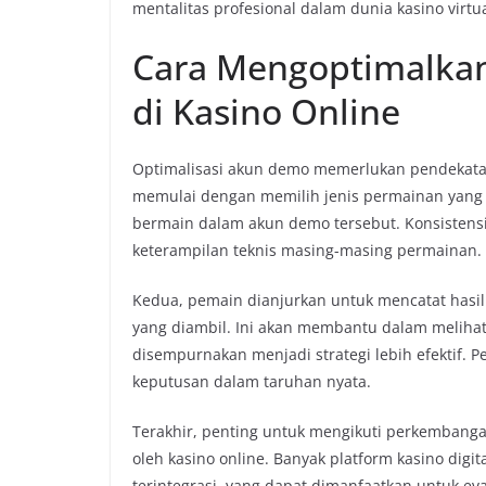
mentalitas profesional dalam dunia kasino virtua
Cara Mengoptimalka
di Kasino Online
Optimalisasi akun demo memerlukan pendekatan 
memulai dengan memilih jenis permainan yang i
bermain dalam akun demo tersebut. Konsisten
keterampilan teknis masing-masing permainan.
Kedua, pemain dianjurkan untuk mencatat hasil
yang diambil. Ini akan membantu dalam meliha
disempurnakan menjadi strategi lebih efektif. P
keputusan dalam taruhan nyata.
Terakhir, penting untuk mengikuti perkembang
oleh kasino online. Banyak platform kasino digi
terintegrasi, yang dapat dimanfaatkan untuk e