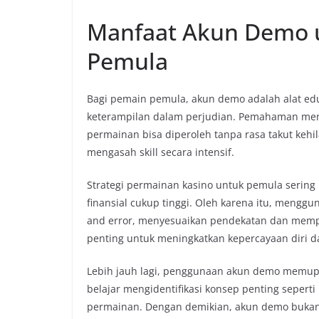
Manfaat Akun Demo 
Pemula
Bagi pemain pemula, akun demo adalah alat ed
keterampilan dalam perjudian. Pemahaman men
permainan bisa diperoleh tanpa rasa takut keh
mengasah skill secara intensif.
Strategi permainan kasino untuk pemula sering ka
finansial cukup tinggi. Oleh karena itu, meng
and error, menyesuaikan pendekatan dan mempe
penting untuk meningkatkan kepercayaan diri 
Lebih jauh lagi, penggunaan akun demo memupuk
belajar mengidentifikasi konsep penting seper
permainan. Dengan demikian, akun demo bukan 