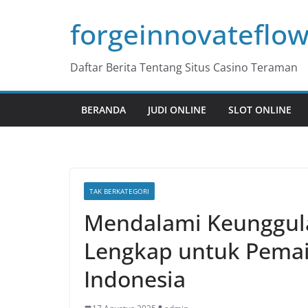
Skip
forgeinnovateflo
to
content
Daftar Berita Tentang Situs Casino Teraman
BERANDA
JUDI ONLINE
SLOT ONLINE
TAK BERKATEGORI
Mendalami Keunggul
Lengkap untuk Pemai
Indonesia