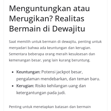
Menguntungkan atau
Merugikan? Realitas
Bermain di Dewajitu
Saat memilih untuk bermain di dewajitu, penting untuk
menyadari bahwa ada keuntungan dan kerugian.
Sementara beberapa orang meraih kesuksesan dan
kemenangan besar, yang lain kurang beruntung.
Keuntungan:
Potensi jackpot besar,
pengalaman mendebarkan, dan teman baru.
Kerugian:
Risiko kehilangan uang dan
ketergantungan pada judi.
Penting untuk menetapkan batasan dan bermain