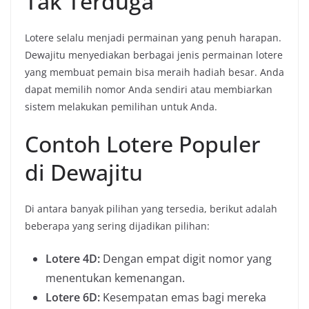
Tak Terduga
Lotere selalu menjadi permainan yang penuh harapan.
Dewajitu menyediakan berbagai jenis permainan lotere
yang membuat pemain bisa meraih hadiah besar. Anda
dapat memilih nomor Anda sendiri atau membiarkan
sistem melakukan pemilihan untuk Anda.
Contoh Lotere Populer
di Dewajitu
Di antara banyak pilihan yang tersedia, berikut adalah
beberapa yang sering dijadikan pilihan:
Lotere 4D:
Dengan empat digit nomor yang
menentukan kemenangan.
Lotere 6D:
Kesempatan emas bagi mereka