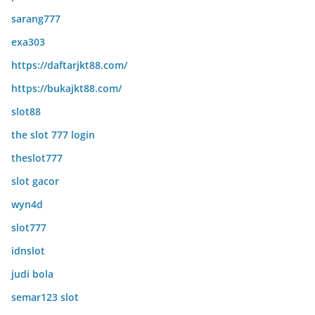
sarang777
exa303
https://daftarjkt88.com/
https://bukajkt88.com/
slot88
the slot 777 login
theslot777
slot gacor
wyn4d
slot777
idnslot
judi bola
semar123 slot