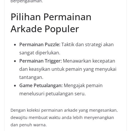
berpengalaman.
Pilihan Permainan
Arkade Populer
Permainan Puzzle:
Taktik dan strategi akan
sangat diperlukan.
Permainan Trigger:
Menawarkan kecepatan
dan keasyikan untuk pemain yang menyukai
tantangan.
Game Petualangan:
Mengajak pemain
menelusuri petualangan seru.
Dengan koleksi permainan arkade yang mengesankan,
dewajitu membuat waktu anda lebih menyenangkan
dan penuh warna.