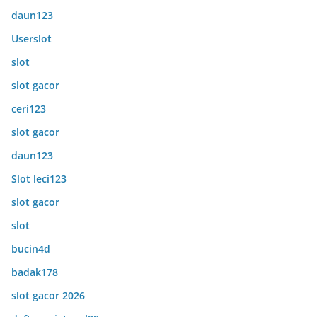
daun123
Userslot
slot
slot gacor
ceri123
slot gacor
daun123
Slot leci123
slot gacor
slot
bucin4d
badak178
slot gacor 2026