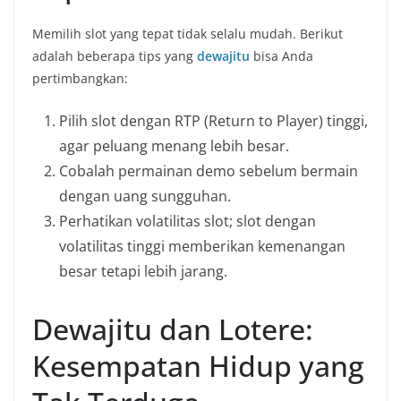
Memilih slot yang tepat tidak selalu mudah. Berikut
adalah beberapa tips yang
dewajitu
bisa Anda
pertimbangkan:
Pilih slot dengan RTP (Return to Player) tinggi,
agar peluang menang lebih besar.
Cobalah permainan demo sebelum bermain
dengan uang sungguhan.
Perhatikan volatilitas slot; slot dengan
volatilitas tinggi memberikan kemenangan
besar tetapi lebih jarang.
Dewajitu dan Lotere:
Kesempatan Hidup yang