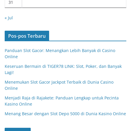
31
« Jul
Pos-pos Terbaru
Panduan Slot Gacor: Menangkan Lebih Banyak di Casino
Online
Keseruan Bermain di TIGER78 LINK: Slot, Poker, dan Banyak
Lagi!
Menemukan Slot Gacor Jackpot Terbaik di Dunia Casino
Online
Menjadi Raja di Rajakete: Panduan Lengkap untuk Pecinta
Kasino Online
Menang Besar dengan Slot Depo 5000 di Dunia Kasino Online