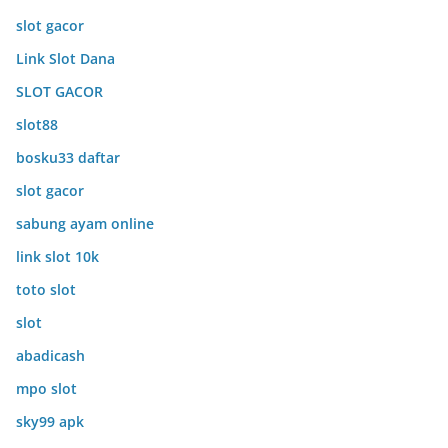
slot gacor
Link Slot Dana
SLOT GACOR
slot88
bosku33 daftar
slot gacor
sabung ayam online
link slot 10k
toto slot
slot
abadicash
mpo slot
sky99 apk