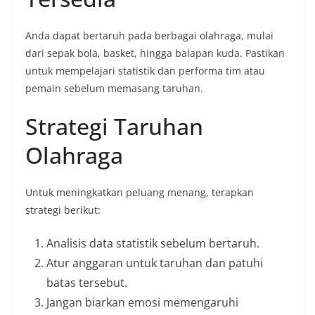
Anda dapat bertaruh pada berbagai olahraga, mulai
dari sepak bola, basket, hingga balapan kuda. Pastikan
untuk mempelajari statistik dan performa tim atau
pemain sebelum memasang taruhan.
Strategi Taruhan
Olahraga
Untuk meningkatkan peluang menang, terapkan
strategi berikut:
Analisis data statistik sebelum bertaruh.
Atur anggaran untuk taruhan dan patuhi
batas tersebut.
Jangan biarkan emosi memengaruhi