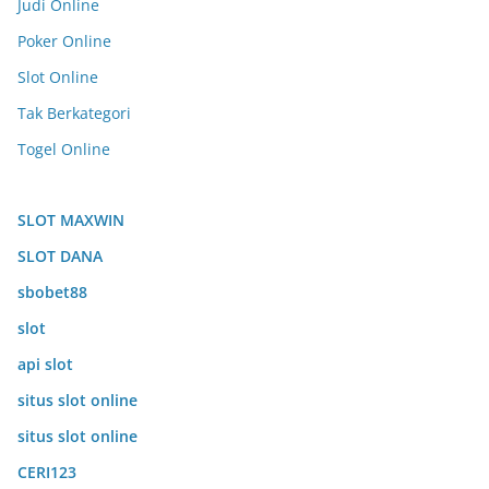
Judi Online
Poker Online
Slot Online
Tak Berkategori
Togel Online
SLOT MAXWIN
SLOT DANA
sbobet88
slot
api slot
situs slot online
situs slot online
CERI123