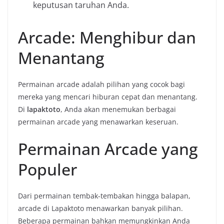
keputusan taruhan Anda.
Arcade: Menghibur dan
Menantang
Permainan arcade adalah pilihan yang cocok bagi
mereka yang mencari hiburan cepat dan menantang.
Di
lapaktoto
, Anda akan menemukan berbagai
permainan arcade yang menawarkan keseruan.
Permainan Arcade yang
Populer
Dari permainan tembak-tembakan hingga balapan,
arcade di Lapaktoto menawarkan banyak pilihan.
Beberapa permainan bahkan memungkinkan Anda