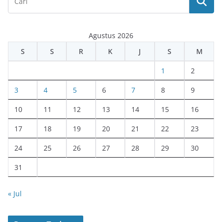
Agustus 2026
S
S
R
K
J
S
M
1
2
3
4
5
6
7
8
9
10
11
12
13
14
15
16
17
18
19
20
21
22
23
24
25
26
27
28
29
30
31
« Jul