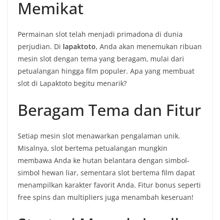
Memikat
Permainan slot telah menjadi primadona di dunia
perjudian. Di
lapaktoto
, Anda akan menemukan ribuan
mesin slot dengan tema yang beragam, mulai dari
petualangan hingga film populer. Apa yang membuat
slot di Lapaktoto begitu menarik?
Beragam Tema dan Fitur
Setiap mesin slot menawarkan pengalaman unik.
Misalnya, slot bertema petualangan mungkin
membawa Anda ke hutan belantara dengan simbol-
simbol hewan liar, sementara slot bertema film dapat
menampilkan karakter favorit Anda. Fitur bonus seperti
free spins dan multipliers juga menambah keseruan!