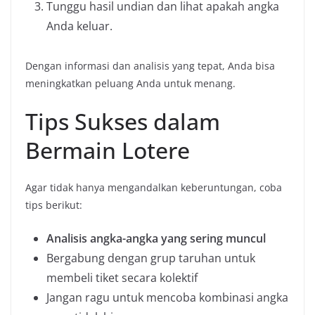
Tunggu hasil undian dan lihat apakah angka
Anda keluar.
Dengan informasi dan analisis yang tepat, Anda bisa
meningkatkan peluang Anda untuk menang.
Tips Sukses dalam
Bermain Lotere
Agar tidak hanya mengandalkan keberuntungan, coba
tips berikut:
Analisis angka-angka yang sering muncul
Bergabung dengan grup taruhan untuk
membeli tiket secara kolektif
Jangan ragu untuk mencoba kombinasi angka