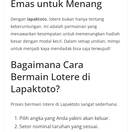
Emas untuk Menang
Dengan
lapaktoto
, lotere bukan hanya tentang
keberuntungan. Ini adalah permainan yang
menawarkan kesempatan untuk memenangkan hadiah
besar dengan modal kecil. Dalam setiap undian, mimpi
untuk menjadi kaya mendadak bisa saja terwujud!
Bagaimana Cara
Bermain Lotere di
Lapaktoto?
Proses bermain lotere di Lapaktoto sangat sederhana:
Pilih angka yang Anda yakini akan keluar.
Setor nominal taruhan yang sesuai.