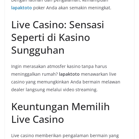
lapaktoto
poker Anda akan semakin meningkat.
Live Casino: Sensasi
Seperti di Kasino
Sungguhan
Ingin merasakan atmosfer kasino tanpa harus
meninggalkan rumah?
lapaktoto
menawarkan live
casino yang memungkinkan Anda bermain melawan
dealer langsung melalui video streaming.
Keuntungan Memilih
Live Casino
Live casino memberikan pengalaman bermain yang