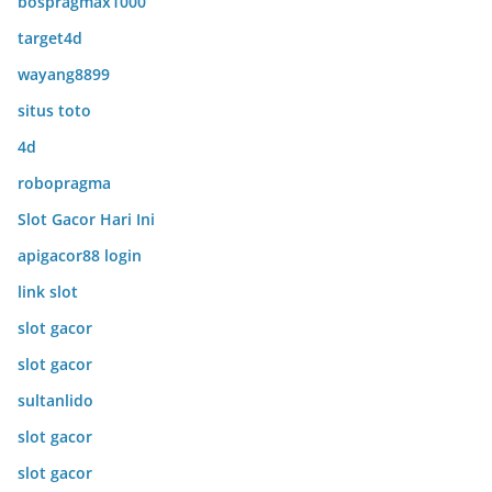
bospragmax1000
target4d
wayang8899
situs toto
4d
robopragma
Slot Gacor Hari Ini
apigacor88 login
link slot
slot gacor
slot gacor
sultanlido
slot gacor
slot gacor