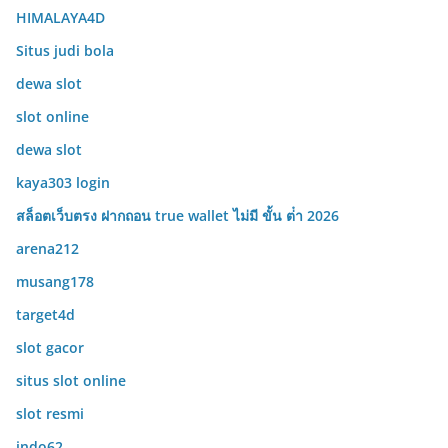
HIMALAYA4D
Situs judi bola
dewa slot
slot online
dewa slot
kaya303 login
สล็อตเว็บตรง ฝากถอน true wallet ไม่มี ขั้น ต่ํา 2026
arena212
musang178
target4d
slot gacor
situs slot online
slot resmi
indo62