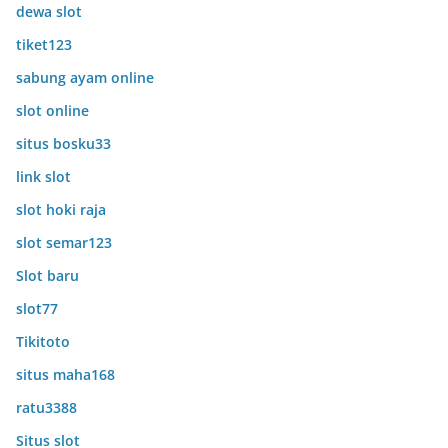
dewa slot
tiket123
sabung ayam online
slot online
situs bosku33
link slot
slot hoki raja
slot semar123
Slot baru
slot77
Tikitoto
situs maha168
ratu3388
Situs slot