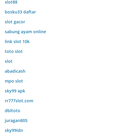
slot88
bosku33 daftar
slot gacor
sabung ayam online
link slot 10k
toto slot
slot
abadicash
mpo slot
sky99 apk
rr777slot.com
dbltoto
juragan805
sky99idn