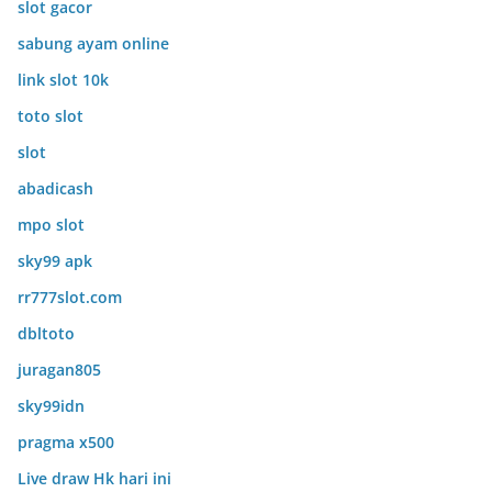
slot gacor
sabung ayam online
link slot 10k
toto slot
slot
abadicash
mpo slot
sky99 apk
rr777slot.com
dbltoto
juragan805
sky99idn
pragma x500
Live draw Hk hari ini