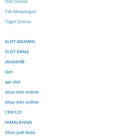
Slot Online
Tak Berkategori
Togel Online
SLOT MAXWIN
SLOT DANA
sbobet88
slot
api slot
situs slot online
situs slot online
CERI123
HIMALAYA4D
Situs judi bola