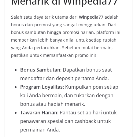
Menarik di Winpedia77
Salah satu daya tarik utama dari
Winpedia77
adalah
bonus dan promosi yang sangat menggiurkan. Dari
bonus sambutan hingga promosi harian, platform ini
memberikan lebih banyak nilai untuk setiap rupiah
yang Anda pertaruhkan. Sebelum mulai bermain,
pastikan untuk memanfaatkan promo ini!
Bonus Sambutan:
Dapatkan bonus saat
mendaftar dan deposit pertama Anda.
Program Loyalitas:
Kumpulkan poin setiap
kali Anda bermain, dan tukarkan dengan
bonus atau hadiah menarik.
Tawaran Harian:
Pantau setiap hari untuk
penawaran spesial dan cashback untuk
permainan Anda.