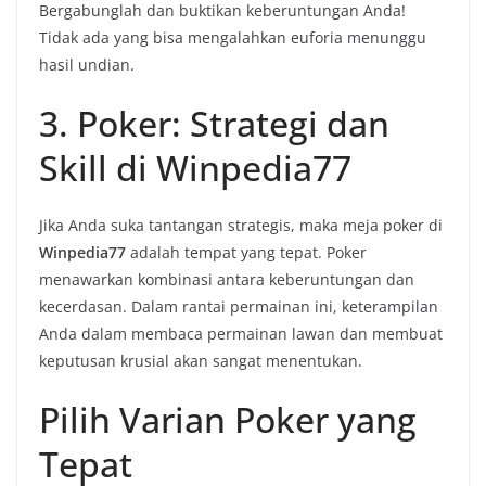
Bergabunglah dan buktikan keberuntungan Anda!
Tidak ada yang bisa mengalahkan euforia menunggu
hasil undian.
3. Poker: Strategi dan
Skill di Winpedia77
Jika Anda suka tantangan strategis, maka meja poker di
Winpedia77
adalah tempat yang tepat. Poker
menawarkan kombinasi antara keberuntungan dan
kecerdasan. Dalam rantai permainan ini, keterampilan
Anda dalam membaca permainan lawan dan membuat
keputusan krusial akan sangat menentukan.
Pilih Varian Poker yang
Tepat