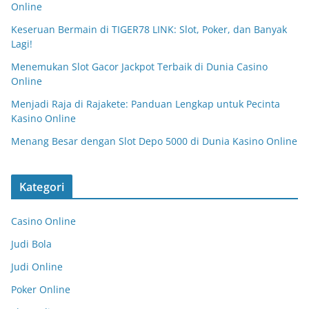
Online
Keseruan Bermain di TIGER78 LINK: Slot, Poker, dan Banyak
Lagi!
Menemukan Slot Gacor Jackpot Terbaik di Dunia Casino
Online
Menjadi Raja di Rajakete: Panduan Lengkap untuk Pecinta
Kasino Online
Menang Besar dengan Slot Depo 5000 di Dunia Kasino Online
Kategori
Casino Online
Judi Bola
Judi Online
Poker Online