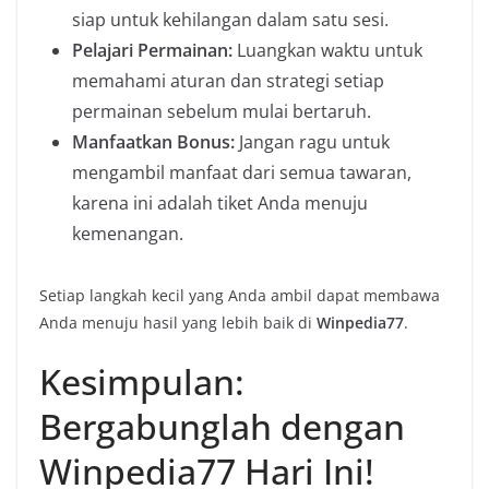
siap untuk kehilangan dalam satu sesi.
Pelajari Permainan:
Luangkan waktu untuk
memahami aturan dan strategi setiap
permainan sebelum mulai bertaruh.
Manfaatkan Bonus:
Jangan ragu untuk
mengambil manfaat dari semua tawaran,
karena ini adalah tiket Anda menuju
kemenangan.
Setiap langkah kecil yang Anda ambil dapat membawa
Anda menuju hasil yang lebih baik di
Winpedia77
.
Kesimpulan:
Bergabunglah dengan
Winpedia77 Hari Ini!