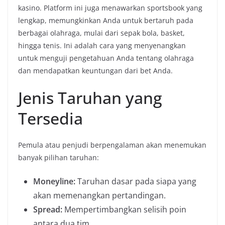
kasino. Platform ini juga menawarkan sportsbook yang
lengkap, memungkinkan Anda untuk bertaruh pada
berbagai olahraga, mulai dari sepak bola, basket,
hingga tenis. Ini adalah cara yang menyenangkan
untuk menguji pengetahuan Anda tentang olahraga
dan mendapatkan keuntungan dari bet Anda.
Jenis Taruhan yang
Tersedia
Pemula atau penjudi berpengalaman akan menemukan
banyak pilihan taruhan:
Moneyline:
Taruhan dasar pada siapa yang
akan memenangkan pertandingan.
Spread:
Mempertimbangkan selisih poin
antara dua tim.