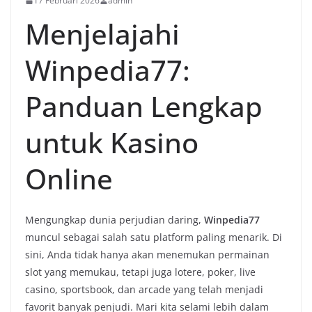
17 Februari 2026
admin
Menjelajahi
Winpedia77:
Panduan Lengkap
untuk Kasino
Online
Mengungkap dunia perjudian daring,
Winpedia77
muncul sebagai salah satu platform paling menarik. Di
sini, Anda tidak hanya akan menemukan permainan
slot yang memukau, tetapi juga lotere, poker, live
casino, sportsbook, dan arcade yang telah menjadi
favorit banyak penjudi. Mari kita selami lebih dalam