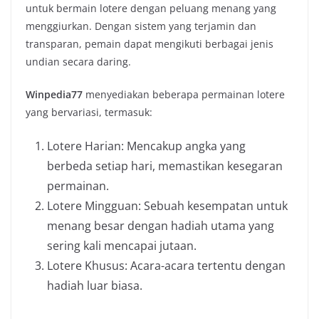
untuk bermain lotere dengan peluang menang yang
menggiurkan. Dengan sistem yang terjamin dan
transparan, pemain dapat mengikuti berbagai jenis
undian secara daring.
Winpedia77
menyediakan beberapa permainan lotere
yang bervariasi, termasuk:
Lotere Harian: Mencakup angka yang
berbeda setiap hari, memastikan kesegaran
permainan.
Lotere Mingguan: Sebuah kesempatan untuk
menang besar dengan hadiah utama yang
sering kali mencapai jutaan.
Lotere Khusus: Acara-acara tertentu dengan
hadiah luar biasa.