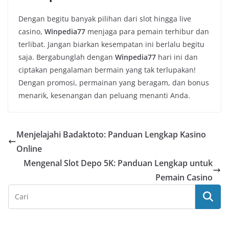
Dengan begitu banyak pilihan dari slot hingga live
casino,
Winpedia77
menjaga para pemain terhibur dan
terlibat. Jangan biarkan kesempatan ini berlalu begitu
saja. Bergabunglah dengan
Winpedia77
hari ini dan
ciptakan pengalaman bermain yang tak terlupakan!
Dengan promosi, permainan yang beragam, dan bonus
menarik, kesenangan dan peluang menanti Anda.
Menjelajahi Badaktoto: Panduan Lengkap Kasino
Online
Mengenal Slot Depo 5K: Panduan Lengkap untuk
Pemain Casino