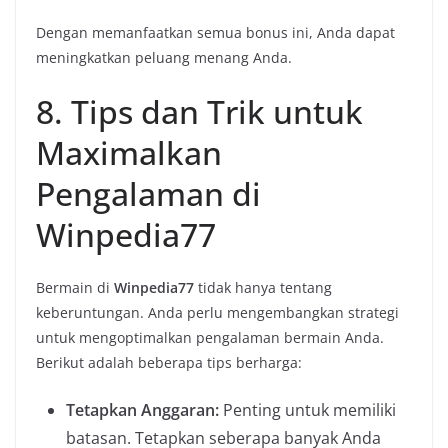
Dengan memanfaatkan semua bonus ini, Anda dapat
meningkatkan peluang menang Anda.
8. Tips dan Trik untuk
Maximalkan
Pengalaman di
Winpedia77
Bermain di
Winpedia77
tidak hanya tentang
keberuntungan. Anda perlu mengembangkan strategi
untuk mengoptimalkan pengalaman bermain Anda.
Berikut adalah beberapa tips berharga:
Tetapkan Anggaran:
Penting untuk memiliki
batasan. Tetapkan seberapa banyak Anda