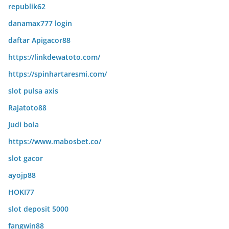
republik62
danamax777 login
daftar Apigacor88
https://linkdewatoto.com/
https://spinhartaresmi.com/
slot pulsa axis
Rajatoto88
Judi bola
https://www.mabosbet.co/
slot gacor
ayojp88
HOKI77
slot deposit 5000
fangwin88