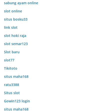
sabung ayam online
slot online
situs bosku33
link slot
slot hoki raja
slot semar123
Slot baru
slot77
Tikitoto
situs maha168
ratu3388
Situs slot
Gowin123 login
situs maha168