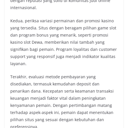
dengan reputasi yang solid di komunitas judi online
internasional.
Kedua, periksa variasi permainan dan promosi kasino
yang tersedia. Situs dengan beragam pilihan game slot
dan program bonus yang menarik, seperti promosi
kasino slot Dewa, memberikan nilai tambah yang
signifikan bagi pemain. Program loyalitas dan customer
support yang responsif juga menjadi indikator kualitas
layanan.
Terakhir, evaluasi metode pembayaran yang
disediakan, termasuk kemudahan deposit dan
penarikan dana. Kecepatan serta keamanan transaksi
keuangan menjadi faktor vital dalam peningkatan
kenyamanan pemain. Dengan pertimbangan matang
terhadap aspek-aspek ini, pemain dapat menentukan
pilihan situs yang sesuai dengan kebutuhan dan
preferensinya.