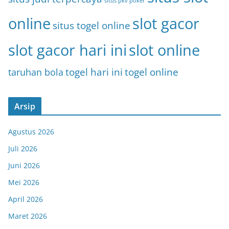
situs pkv poker
online
slot gacor
situs togel online
slot gacor hari ini
slot online
taruhan bola
togel hari ini
togel online
Arsip
Agustus 2026
Juli 2026
Juni 2026
Mei 2026
April 2026
Maret 2026