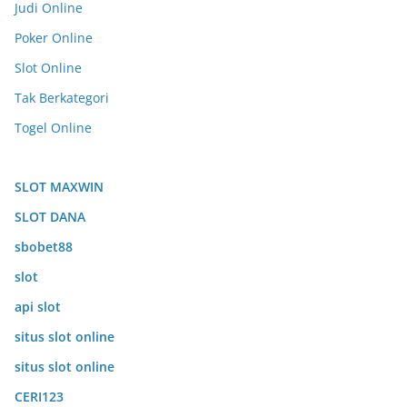
Judi Online
Poker Online
Slot Online
Tak Berkategori
Togel Online
SLOT MAXWIN
SLOT DANA
sbobet88
slot
api slot
situs slot online
situs slot online
CERI123