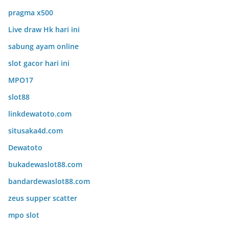
pragma x500
Live draw Hk hari ini
sabung ayam online
slot gacor hari ini
MPO17
slot88
linkdewatoto.com
situsaka4d.com
Dewatoto
bukadewaslot88.com
bandardewaslot88.com
zeus supper scatter
mpo slot