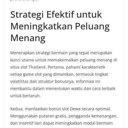
Strategi Efektif untuk
Meningkatkan Peluang
Menang
Menerapkan strategi bermain yang tepat merupakan
kunci utama untuk memaksimalkan peluang menang di
situs slot Thailand. Pertama, pahami karakteristik
setiap game slot yang dimainkan, termasuk tingkat
volatilitas dan struktur bonusnya. Informasi ini
membantu dalam menentukan waktu dan cara terbaik
untuk bertaruh.
Kedua, manfaatkan bonus slot Dewa secara optimal.
Menggunakan putaran gratis, pengganda kemenangan,
dan insentif lain dapat meningkatkan modal bermain