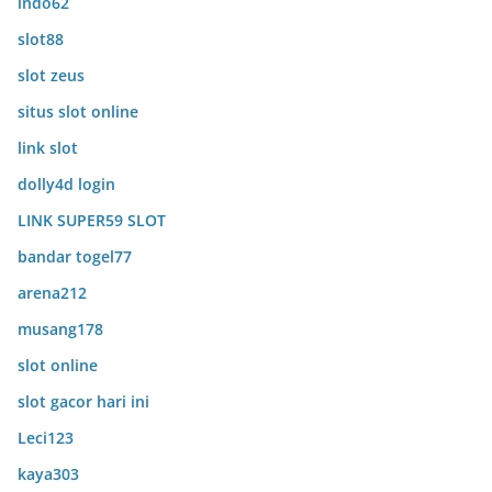
indo62
slot88
slot zeus
situs slot online
link slot
dolly4d login
LINK SUPER59 SLOT
bandar togel77
arena212
musang178
slot online
slot gacor hari ini
Leci123
kaya303