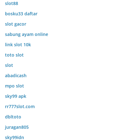
slot88
bosku33 daftar
slot gacor
sabung ayam online
link slot 10k
toto slot
slot
abadicash
mpo slot
sky99 apk
rr777slot.com
dbltoto
juragan805
sky99idn