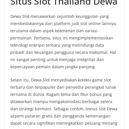
Situs Slot Thailand Dewa
Dewa Slot menawarkan sejumlah keunggulan yang
membedakannya dari platform judi slot online lainnya,
terutama dalam aspek keamanan dan variasi
permainan. Pertama, situs ini mengimplementasikan
teknologi enkripsi terbaru yang melindungi data
pribadi dan keuangan pengguna secara maksimal. Hal
ini sangat penting untuk menjaga integritas dan
kepercayaan pemain dalam jangka panjang.
Selain itu, Dewa Slot menyediakan koleksi game slot
terbaru dan terpopuler dari penyedia perangkat lunak
ternama di dunia. Ragam tema dan fitur bonus yang
ditawarkan mampu mengakomodasi berbagai selera
dan strategi bermain. Sebagai contoh, bonus slot Dewa
seperti putaran gratis dan pengganda kemenangan
dapat secara signifikan meningkatkan peluang menang