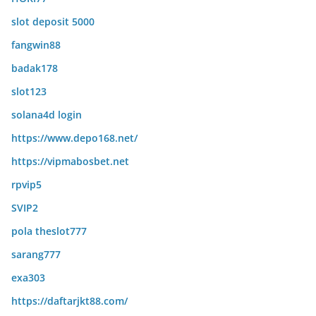
slot deposit 5000
fangwin88
badak178
slot123
solana4d login
https://www.depo168.net/
https://vipmabosbet.net
rpvip5
SVIP2
pola theslot777
sarang777
exa303
https://daftarjkt88.com/