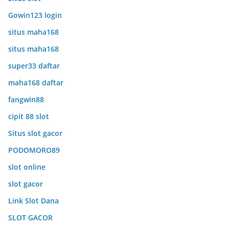
Gowin123 login
situs maha168
situs maha168
super33 daftar
maha168 daftar
fangwin88
cipit 88 slot
Situs slot gacor
PODOMORO89
slot online
slot gacor
Link Slot Dana
SLOT GACOR