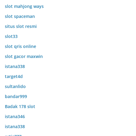
slot mahjong ways
slot spaceman
situs slot resmi
slot33
slot qris online
slot gacor maxwin
istana338
target4d
sultanlido
bandar999
Badak 178 slot
istana346
istana338