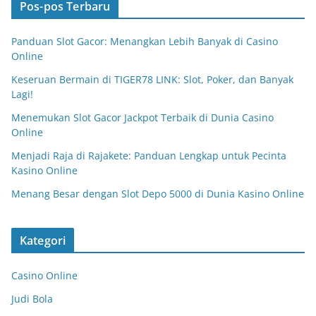
Pos-pos Terbaru
Panduan Slot Gacor: Menangkan Lebih Banyak di Casino
Online
Keseruan Bermain di TIGER78 LINK: Slot, Poker, dan Banyak
Lagi!
Menemukan Slot Gacor Jackpot Terbaik di Dunia Casino
Online
Menjadi Raja di Rajakete: Panduan Lengkap untuk Pecinta
Kasino Online
Menang Besar dengan Slot Depo 5000 di Dunia Kasino Online
Kategori
Casino Online
Judi Bola