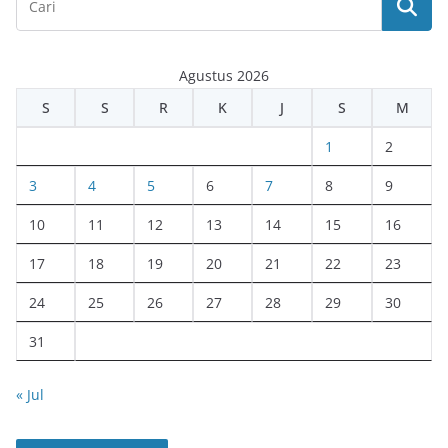
Agustus 2026
S
S
R
K
J
S
M
1
2
3
4
5
6
7
8
9
10
11
12
13
14
15
16
17
18
19
20
21
22
23
24
25
26
27
28
29
30
31
« Jul