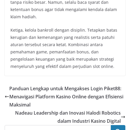
tanpa risiko besar. Namun, selalu baca syarat dan
ketentuan bonus agar tidak mengalami kendala dalam
klaim hadiah.
Ketiga, kelola bankroll dengan disiplin. Tetapkan batas
kerugian dan kemenangan yang realistis serta patuhi
aturan tersebut secara ketat. Kombinasi antara
pemahaman game, pemanfaatan bonus, dan
pengelolaan keuangan yang baik merupakan strategi
menyeluruh yang efektif dalam perjudian slot online.
Panduan Lengkap untuk Mengakses Login Piket88:
Menavigasi Platform Kasino Online dengan Efisiensi
Maksimal
Nadeau Leadership dan Inovasi Halodi Robotics
dalam Industri Kasino Digital