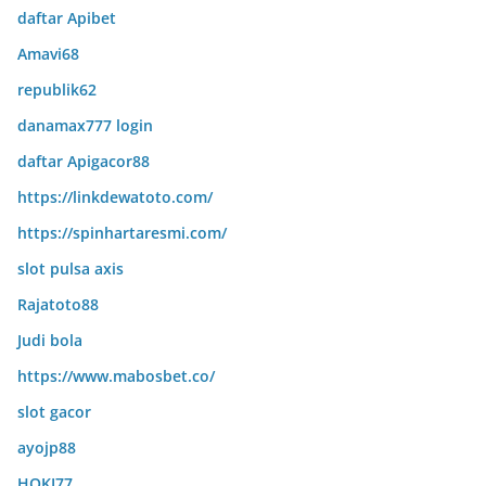
daftar Apibet
Amavi68
republik62
danamax777 login
daftar Apigacor88
https://linkdewatoto.com/
https://spinhartaresmi.com/
slot pulsa axis
Rajatoto88
Judi bola
https://www.mabosbet.co/
slot gacor
ayojp88
HOKI77