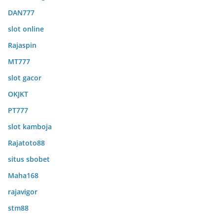
DAN777
slot online
Rajaspin
MT777
slot gacor
OKJKT
PT777
slot kamboja
Rajatoto88
situs sbobet
Maha168
rajavigor
stm88