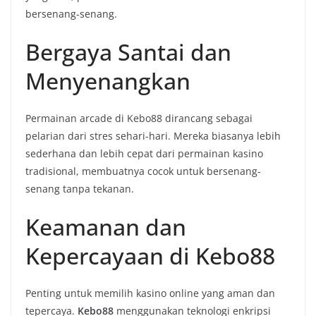
bersenang-senang.
Bergaya Santai dan
Menyenangkan
Permainan arcade di Kebo88 dirancang sebagai
pelarian dari stres sehari-hari. Mereka biasanya lebih
sederhana dan lebih cepat dari permainan kasino
tradisional, membuatnya cocok untuk bersenang-
senang tanpa tekanan.
Keamanan dan
Kepercayaan di Kebo88
Penting untuk memilih kasino online yang aman dan
tepercaya.
Kebo88
menggunakan teknologi enkripsi