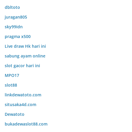
dbltoto
juragan805
sky99idn
pragma x500
Live draw Hk hari ini
sabung ayam online
slot gacor hari ini
MPO17
slot88
linkdewatoto.com
situsaka4d.com
Dewatoto
bukadewaslot88.com