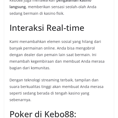
Kebo88 juga menawarkan
pengalaman kasino
langsung
, memberikan sensasi seolah-olah Anda
sedang bermain di kasino fisik.
Interaksi Real-time
Kami menambahkan elemen sosial yang hilang dari
banyak permainan online. Anda bisa mengobrol
dengan dealer dan pemain lain saat bermain. Ini
menambah kegembiraan dan membuat Anda merasa
bagian dari komunitas.
Dengan teknologi streaming terbaik, tampilan dan
suara berkualitas tinggi akan membuat Anda merasa
seperti sedang berada di tengah kasino yang
sebenarnya.
Poker di Kebo88: