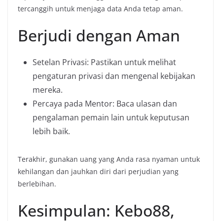
tercanggih untuk menjaga data Anda tetap aman.
Berjudi dengan Aman
Setelan Privasi: Pastikan untuk melihat
pengaturan privasi dan mengenal kebijakan
mereka.
Percaya pada Mentor: Baca ulasan dan
pengalaman pemain lain untuk keputusan
lebih baik.
Terakhir, gunakan uang yang Anda rasa nyaman untuk
kehilangan dan jauhkan diri dari perjudian yang
berlebihan.
Kesimpulan: Kebo88,