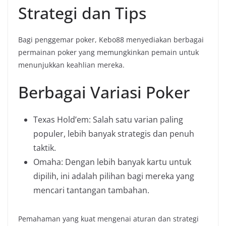
Strategi dan Tips
Bagi penggemar poker, Kebo88 menyediakan berbagai
permainan poker yang memungkinkan pemain untuk
menunjukkan keahlian mereka.
Berbagai Variasi Poker
Texas Hold’em: Salah satu varian paling
populer, lebih banyak strategis dan penuh
taktik.
Omaha: Dengan lebih banyak kartu untuk
dipilih, ini adalah pilihan bagi mereka yang
mencari tantangan tambahan.
Pemahaman yang kuat mengenai aturan dan strategi