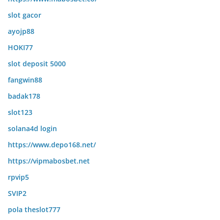
slot gacor
ayojp88
HOKI77
slot deposit 5000
fangwin88
badak178
slot123
solana4d login
https://www.depo168.net/
https://vipmabosbet.net
rpvip5
SVIP2
pola theslot777