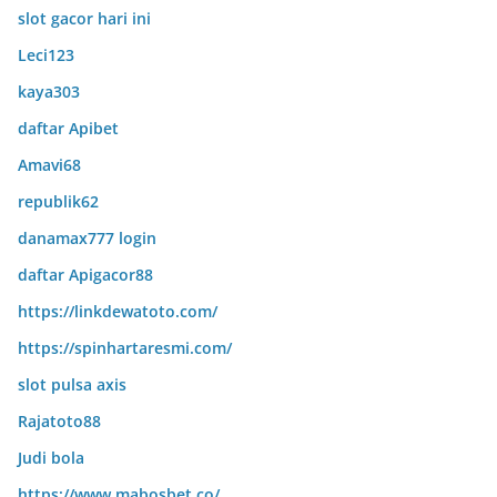
slot gacor hari ini
Leci123
kaya303
daftar Apibet
Amavi68
republik62
danamax777 login
daftar Apigacor88
https://linkdewatoto.com/
https://spinhartaresmi.com/
slot pulsa axis
Rajatoto88
Judi bola
https://www.mabosbet.co/