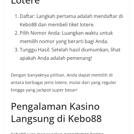
Daftar: Langkah pertama adalah mendaftar di
Kebo88 dan membeli tiket lotere.
Pilih Nomor Anda: Luangkan waktu untuk
memilih nomor yang berarti bagi Anda.
Tunggu Hasil: Setelah hasil diumumkan, lihat
apakah Anda adalah pemenang!
Dengan banyaknya pilihan, Anda dapat memilih di
antara berbagai jenis lotere, mulai dari yang reguler
hingga yang jackpot super besar!
Pengalaman Kasino
Langsung di Kebo88