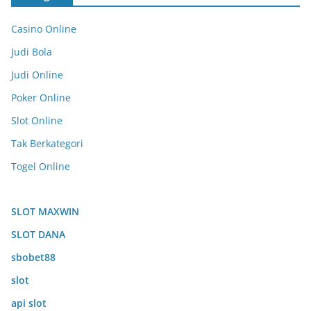
Casino Online
Judi Bola
Judi Online
Poker Online
Slot Online
Tak Berkategori
Togel Online
SLOT MAXWIN
SLOT DANA
sbobet88
slot
api slot