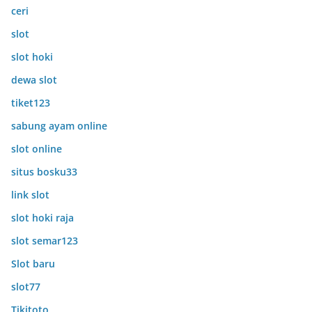
ceri
slot
slot hoki
dewa slot
tiket123
sabung ayam online
slot online
situs bosku33
link slot
slot hoki raja
slot semar123
Slot baru
slot77
Tikitoto