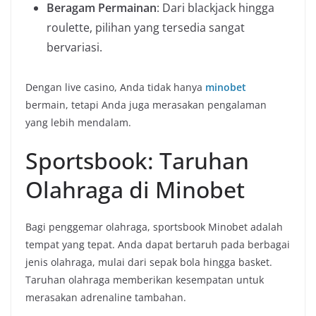
Beragam Permainan
: Dari blackjack hingga
roulette, pilihan yang tersedia sangat
bervariasi.
Dengan live casino, Anda tidak hanya
minobet
bermain, tetapi Anda juga merasakan pengalaman
yang lebih mendalam.
Sportsbook: Taruhan
Olahraga di Minobet
Bagi penggemar olahraga, sportsbook Minobet adalah
tempat yang tepat. Anda dapat bertaruh pada berbagai
jenis olahraga, mulai dari sepak bola hingga basket.
Taruhan olahraga memberikan kesempatan untuk
merasakan adrenaline tambahan.