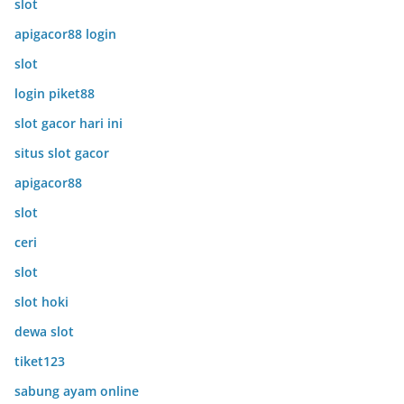
slot
apigacor88 login
slot
login piket88
slot gacor hari ini
situs slot gacor
apigacor88
slot
ceri
slot
slot hoki
dewa slot
tiket123
sabung ayam online