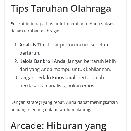
Tips Taruhan Olahraga
Berikut beberapa tips untuk membantu Anda sukses
dalam taruhan olahraga:
Analisis Tim
: Lihat performa tim sebelum
bertaruh.
Kelola Bankroll Anda
: Jangan bertaruh lebih
dari yang Anda mampu untuk kehilangan.
Jangan Terlalu Emosional
: Bertaruhlah
berdasarkan analisis, bukan emosi.
Dengan strategi yang tepat, Anda dapat meningkatkan
peluang menang dalam taruhan olahraga.
Arcade: Hiburan yang