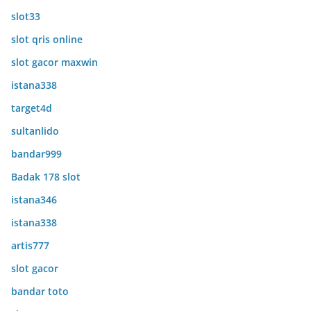
slot33
slot qris online
slot gacor maxwin
istana338
target4d
sultanlido
bandar999
Badak 178 slot
istana346
istana338
artis777
slot gacor
bandar toto