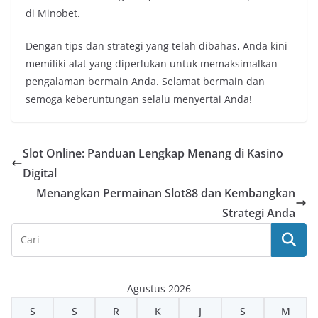
di Minobet.
Dengan tips dan strategi yang telah dibahas, Anda kini
memiliki alat yang diperlukan untuk memaksimalkan
pengalaman bermain Anda. Selamat bermain dan
semoga keberuntungan selalu menyertai Anda!
Slot Online: Panduan Lengkap Menang di Kasino
Digital
Menangkan Permainan Slot88 dan Kembangkan
Strategi Anda
Agustus 2026
S
S
R
K
J
S
M