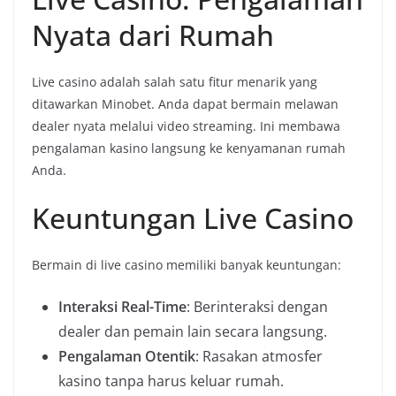
Nyata dari Rumah
Live casino adalah salah satu fitur menarik yang
ditawarkan Minobet. Anda dapat bermain melawan
dealer nyata melalui video streaming. Ini membawa
pengalaman kasino langsung ke kenyamanan rumah
Anda.
Keuntungan Live Casino
Bermain di live casino memiliki banyak keuntungan:
Interaksi Real-Time
: Berinteraksi dengan
dealer dan pemain lain secara langsung.
Pengalaman Otentik
: Rasakan atmosfer
kasino tanpa harus keluar rumah.