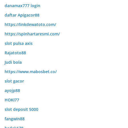
danamax777 login
daftar Apigacor88
https://linkdewatoto.com/
https://spinhartaresmi.com/
slot pulsa axis
Rajatoto88
Judi bola
https://www.mabosbet.co/
slot gacor
ayojp88
HOKI77
slot deposit 5000
fangwin88