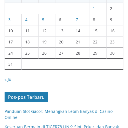
1
2
3
4
5
6
7
8
9
10
11
12
13
14
15
16
17
18
19
20
21
22
23
24
25
26
27
28
29
30
31
« Jul
Pos-pos Terbaru
Panduan Slot Gacor: Menangkan Lebih Banyak di Casino
Online
Keseruan Bermain di TIGER78 LINK: Slot, Poker, dan Banyak