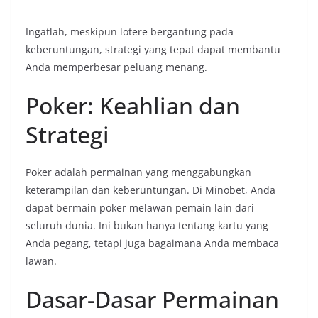
Ingatlah, meskipun lotere bergantung pada
keberuntungan, strategi yang tepat dapat membantu
Anda memperbesar peluang menang.
Poker: Keahlian dan
Strategi
Poker adalah permainan yang menggabungkan
keterampilan dan keberuntungan. Di Minobet, Anda
dapat bermain poker melawan pemain lain dari
seluruh dunia. Ini bukan hanya tentang kartu yang
Anda pegang, tetapi juga bagaimana Anda membaca
lawan.
Dasar-Dasar Permainan