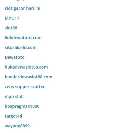
slot gacor hari ini
MPO17
slot88
linkdewatoto.com
situsaka4d.com
Dewatoto
bukadewaslot88.com
bandardewaslot88.com
zeus supper scatter
mpo slot
bospragmax1000
target4d
wayang8899