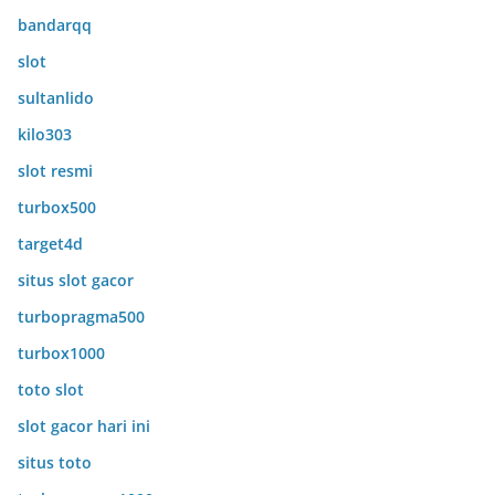
bandarqq
slot
sultanlido
kilo303
slot resmi
turbox500
target4d
situs slot gacor
turbopragma500
turbox1000
toto slot
slot gacor hari ini
situs toto