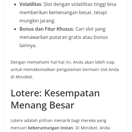
Volatilitas
: Slot dengan volatilitas tinggi bisa
memberikan kemenangan besar, tetapi
mungkin jarang.
Bonus dan Fitur Khusus
: Cari slot yang
menawarkan putaran gratis atau bonus
lainnya.
Dengan memahami hal-hal ini, Anda akan lebih siap
untuk memaksimalkan pengalaman bermain slot Anda
di Minobet.
Lotere: Kesempatan
Menang Besar
Lotere adalah pilihan menarik bagi mereka yang
mencari
keberuntungan instan
. Di Minobet, Anda