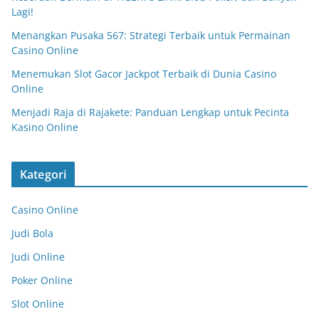
Lagi!
Menangkan Pusaka 567: Strategi Terbaik untuk Permainan
Casino Online
Menemukan Slot Gacor Jackpot Terbaik di Dunia Casino
Online
Menjadi Raja di Rajakete: Panduan Lengkap untuk Pecinta
Kasino Online
Kategori
Casino Online
Judi Bola
Judi Online
Poker Online
Slot Online