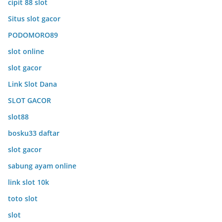
cipit 88 slot
Situs slot gacor
PODOMORO89
slot online
slot gacor
Link Slot Dana
SLOT GACOR
slot88
bosku33 daftar
slot gacor
sabung ayam online
link slot 10k
toto slot
slot