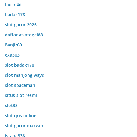
bucin4d
badak178
slot gacor 2026
daftar asiatogel88
Banjir69
exa303
slot badak178
slot mahjong ways
slot spaceman
situs slot resmi
slot33
slot qris online
slot gacor maxwin
istana338