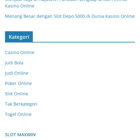
Kasino Online
Menang Besar dengan Slot Depo 5000 di Dunia Kasino Online
Kategori
Casino Online
Judi Bola
Judi Online
Poker Online
Slot Online
Tak Berkategori
Togel Online
SLOT MAXWIN