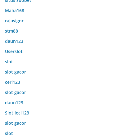
situs sbobet
Maha168
rajavigor
stm88
daun123
Userslot
slot
slot gacor
ceri123
slot gacor
daun123
Slot leci123
slot gacor
slot