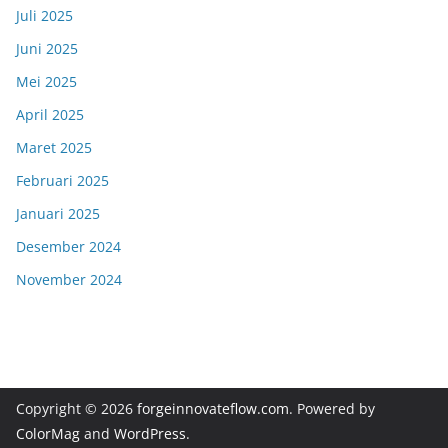
Juli 2025
Juni 2025
Mei 2025
April 2025
Maret 2025
Februari 2025
Januari 2025
Desember 2024
November 2024
Copyright © 2026
forgeinnovateflow.com
. Powered by
ColorMag
and
WordPress
.