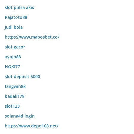
slot pulsa axis
Rajatoto88
Judi bola
https://www.mabosbet.co/
slot gacor
ayojp88
HOKI77
slot deposit 5000
fangwin88
badak178
slot123
solana4d login
https://www.depo168.net/