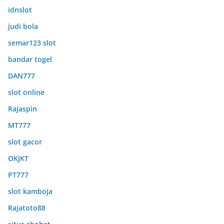
idnslot
judi bola
semar123 slot
bandar togel
DAN777
slot online
Rajaspin
MT777
slot gacor
OKJKT
PT777
slot kamboja
Rajatoto88