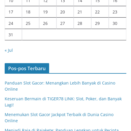
10
11
12
13
14
15
16
17
18
19
20
21
22
23
24
25
26
27
28
29
30
31
« Jul
Pos-pos Terbaru
Panduan Slot Gacor: Menangkan Lebih Banyak di Casino
Online
Keseruan Bermain di TIGER78 LINK: Slot, Poker, dan Banyak
Lagi!
Menemukan Slot Gacor Jackpot Terbaik di Dunia Casino
Online
Menjadi Raja di Rajakete: Panduan Lengkap untuk Pecinta