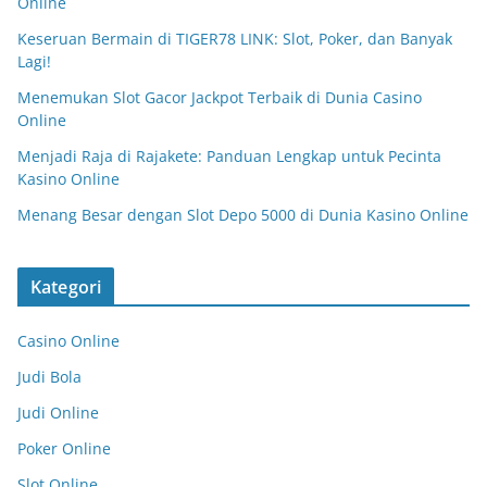
Online
Keseruan Bermain di TIGER78 LINK: Slot, Poker, dan Banyak
Lagi!
Menemukan Slot Gacor Jackpot Terbaik di Dunia Casino
Online
Menjadi Raja di Rajakete: Panduan Lengkap untuk Pecinta
Kasino Online
Menang Besar dengan Slot Depo 5000 di Dunia Kasino Online
Kategori
Casino Online
Judi Bola
Judi Online
Poker Online
Slot Online