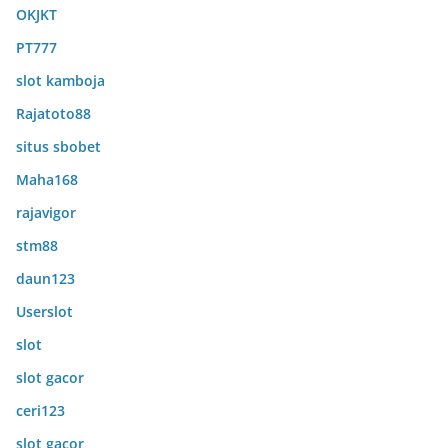
OKJKT
PT777
slot kamboja
Rajatoto88
situs sbobet
Maha168
rajavigor
stm88
daun123
Userslot
slot
slot gacor
ceri123
slot gacor