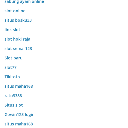
sabung ayam online
slot online
situs bosku33
link slot
slot hoki raja
slot semar123
Slot baru
slot77
Tikitoto
situs maha168
ratu3388
Situs slot
Gowin123 login
situs maha168