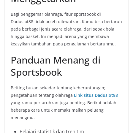
Bagi penggemar olahraga, fitur sportsbook di
Daduslot88 tidak boleh dilewatkan. Kamu bisa bertaruh
pada berbagai jenis acara olahraga, dari sepak bola
hingga basket. Ini menjadi arena yang membawa
keasyikan tambahan pada pengalaman bertaruhmu.
Panduan Menang di
Sportsbook
Betting bukan sekadar tentang keberuntungan;
pengetahuan tentang olahraga
Link situs Daduslot88
yang kamu pertaruhkan juga penting. Berikut adalah
beberapa cara untuk memaksimalkan peluang
menangmu:
Pelajari statistik dan tren tim.