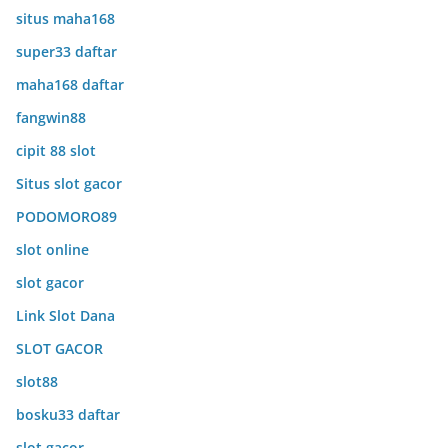
situs maha168
super33 daftar
maha168 daftar
fangwin88
cipit 88 slot
Situs slot gacor
PODOMORO89
slot online
slot gacor
Link Slot Dana
SLOT GACOR
slot88
bosku33 daftar
slot gacor