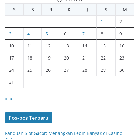
S
S
R
K
J
S
M
1
2
3
4
5
6
7
8
9
10
11
12
13
14
15
16
17
18
19
20
21
22
23
24
25
26
27
28
29
30
31
« Jul
Pos-pos Terbaru
Panduan Slot Gacor: Menangkan Lebih Banyak di Casino