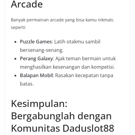
Arcade
Banyak permainan arcade yang bisa kamu nikmati,
seperti:
Puzzle Games
: Latih otakmu sambil
bersenang-senang.
Perang Galaxy
: Ajak teman bermain untuk
menghasilkan kesenangan dan kompetisi.
Balapan Mobil
: Rasakan kecepatan tanpa
batas.
Kesimpulan:
Bergabunglah dengan
Komunitas Daduslot88