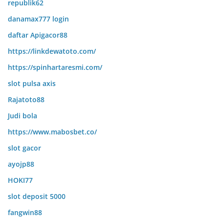
republik62
danamax777 login
daftar Apigacor88
https://linkdewatoto.com/
https://spinhartaresmi.com/
slot pulsa axis
Rajatoto88
Judi bola
https://www.mabosbet.co/
slot gacor
ayojp88
HOKI77
slot deposit 5000
fangwin88