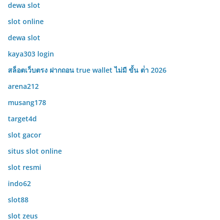
dewa slot
slot online
dewa slot
kaya303 login
สล็อตเว็บตรง ฝากถอน true wallet ไม่มี ขั้น ต่ํา 2026
arena212
musang178
target4d
slot gacor
situs slot online
slot resmi
indo62
slot88
slot zeus