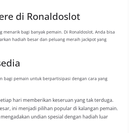
re di Ronaldoslot
g menarik bagi banyak pemain. Di Ronaldoslot, Anda bisa
rkan hadiah besar dan peluang meraih jackpot yang
sedia
an bagi pemain untuk berpartisipasi dengan cara yang
tiap hari memberikan keseruan yang tak terduga.
sar, ini menjadi pilihan popular di kalangan pemain.
 mengadakan undian spesial dengan hadiah luar