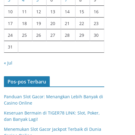
10
11
12
13
14
15
16
17
18
19
20
21
22
23
24
25
26
27
28
29
30
31
« Jul
Pos-pos Terbaru
Panduan Slot Gacor: Menangkan Lebih Banyak di
Casino Online
Keseruan Bermain di TIGER78 LINK: Slot, Poker,
dan Banyak Lagi!
Menemukan Slot Gacor Jackpot Terbaik di Dunia