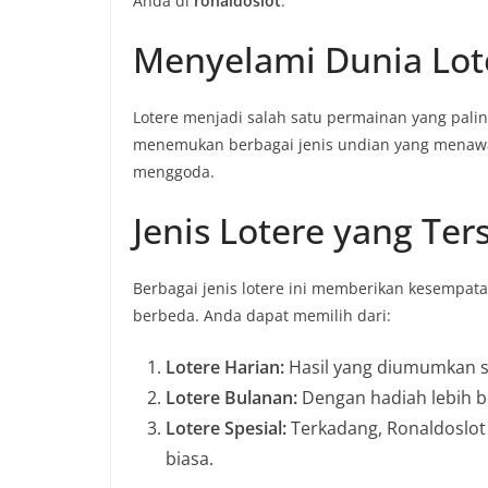
Anda di
ronaldoslot
.
Menyelami Dunia Lote
Lotere menjadi salah satu permainan yang palin
menemukan berbagai jenis undian yang menawa
menggoda.
Jenis Lotere yang Ter
Berbagai jenis lotere ini memberikan kesempat
berbeda. Anda dapat memilih dari:
Lotere Harian:
Hasil yang diumumkan se
Lotere Bulanan:
Dengan hadiah lebih be
Lotere Spesial:
Terkadang, Ronaldoslot
biasa.