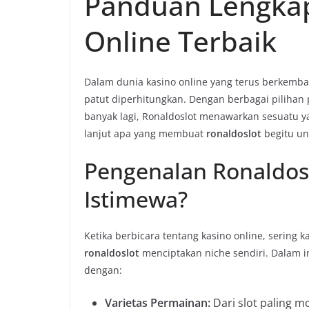
Panduan Lengkap
Online Terbaik
Dalam dunia kasino online yang terus berkemb
patut diperhitungkan. Dengan berbagai pilihan p
banyak lagi, Ronaldoslot menawarkan sesuatu yan
lanjut apa yang membuat
ronaldoslot
begitu un
Pengenalan Ronaldos
Istimewa?
Ketika berbicara tentang kasino online, sering
ronaldoslot
menciptakan niche sendiri. Dalam i
dengan:
Varietas Permainan:
Dari slot paling m