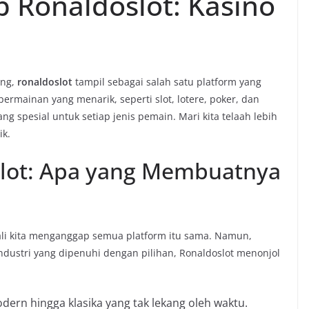
 Ronaldoslot: Kasino
ang,
ronaldoslot
tampil sebagai salah satu platform yang
ermainan yang menarik, seperti slot, lotere, poker, dan
g spesial untuk setiap jenis pemain. Mari kita telaah lebih
ik.
lot: Apa yang Membuatnya
 kali kita menganggap semua platform itu sama. Namun,
ndustri yang dipenuhi dengan pilihan, Ronaldoslot menonjol
odern hingga klasika yang tak lekang oleh waktu.