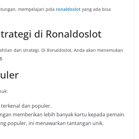
ntungan, mempelajari pola
ronaldoslot
yang ada bisa
trategi di Ronaldoslot
hlian dan strategi. Di Ronaldoslot, Anda akan menemukan
g.
uler
suk:
 terkenal dan populer.
gan memberikan lebih banyak kartu kepada pemain.
ng populer, ini menawarkan tantangan unik.