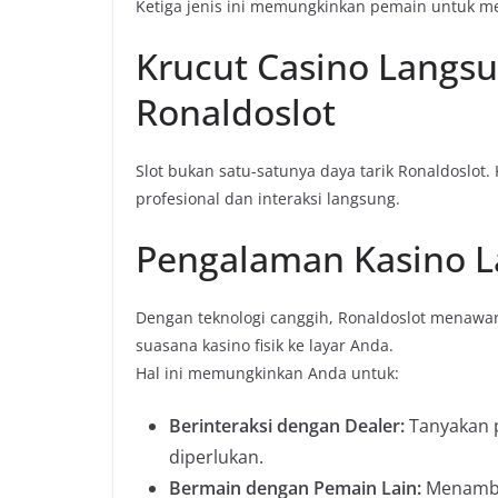
Ketiga jenis ini memungkinkan pemain untuk m
Krucut Casino Langsu
Ronaldoslot
Slot bukan satu-satunya daya tarik Ronaldoslot
profesional dan interaksi langsung.
Pengalaman Kasino 
Dengan teknologi canggih, Ronaldoslot menaw
suasana kasino fisik ke layar Anda.
Hal ini memungkinkan Anda untuk:
Berinteraksi dengan Dealer:
Tanyakan p
diperlukan.
Bermain dengan Pemain Lain:
Menamba