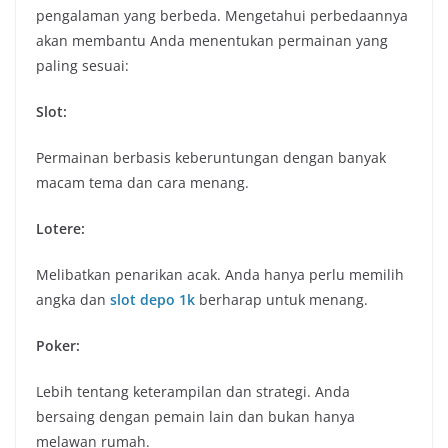
pengalaman yang berbeda. Mengetahui perbedaannya
akan membantu Anda menentukan permainan yang
paling sesuai:
Slot:
Permainan berbasis keberuntungan dengan banyak
macam tema dan cara menang.
Lotere:
Melibatkan penarikan acak. Anda hanya perlu memilih
angka dan
slot depo 1k
berharap untuk menang.
Poker:
Lebih tentang keterampilan dan strategi. Anda
bersaing dengan pemain lain dan bukan hanya
melawan rumah.