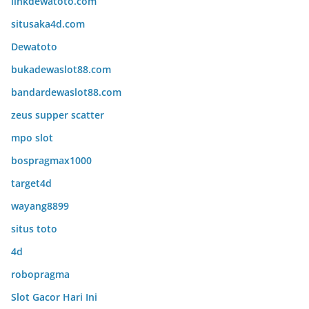
linkdewatoto.com
situsaka4d.com
Dewatoto
bukadewaslot88.com
bandardewaslot88.com
zeus supper scatter
mpo slot
bospragmax1000
target4d
wayang8899
situs toto
4d
robopragma
Slot Gacor Hari Ini