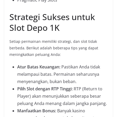
Pragmatic Play Slots
Strategi Sukses untuk
Slot Depo 1K
Setiap permainan memiliki strategi, dan slot tidak
berbeda. Berikut adalah beberapa tips yang dapat
meningkatkan peluang Anda:
Atur Batas Keuangan:
Pastikan Anda tidak
melampaui batas. Permainan seharusnya
menyenangkan, bukan beban.
Pilih Slot dengan RTP Tinggi:
RTP (Return to
Player) akan menunjukkan seberapa besar
peluang Anda menang dalam jangka panjang.
Manfaatkan Bonus:
Banyak kasino