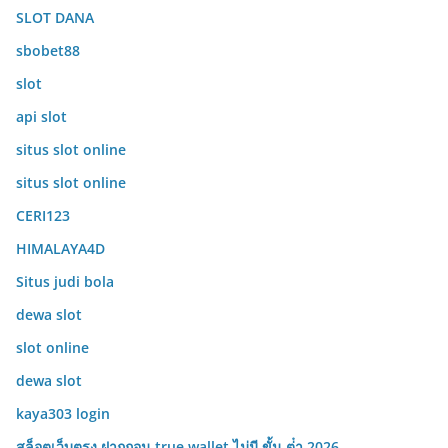
SLOT DANA
sbobet88
slot
api slot
situs slot online
situs slot online
CERI123
HIMALAYA4D
Situs judi bola
dewa slot
slot online
dewa slot
kaya303 login
สล็อตเว็บตรง ฝากถอน true wallet ไม่มี ขั้น ต่ํา 2026