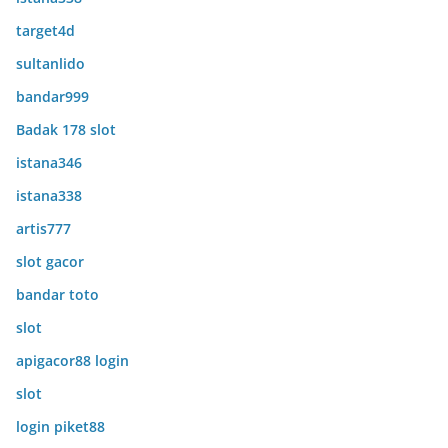
target4d
sultanlido
bandar999
Badak 178 slot
istana346
istana338
artis777
slot gacor
bandar toto
slot
apigacor88 login
slot
login piket88