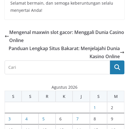
Selamat bermain, dan semoga keberuntungan selalu
menyertai Anda!
Mengenal maxwin slot gacor: Menggali Dunia Casino
Online
Panduan Lengkap Situs Bakarat: Menjelajahi Dunia
Kasino Online
Agustus 2026
S
S
R
K
J
S
M
1
2
3
4
5
6
7
8
9