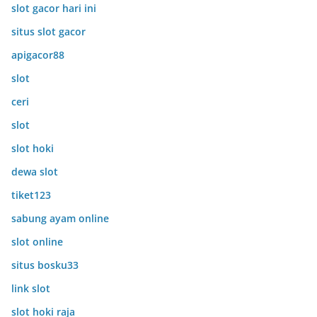
slot gacor hari ini
situs slot gacor
apigacor88
slot
ceri
slot
slot hoki
dewa slot
tiket123
sabung ayam online
slot online
situs bosku33
link slot
slot hoki raja