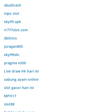
abadicash
mpo slot
sky99 apk
rr777slot.com
dbltoto
juragan805
sky99idn
pragma x500
Live draw Hk hari ini
sabung ayam online
slot gacor hari ini
MPO17
slot88