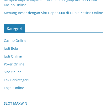
Kasino Online
Menang Besar dengan Slot Depo 5000 di Dunia Kasino Online
Kategori
Casino Online
Judi Bola
Judi Online
Poker Online
Slot Online
Tak Berkategori
Togel Online
SLOT MAXWIN