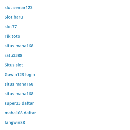
slot semar123
Slot baru
slot77
Tikitoto
situs maha168
ratu3388
Situs slot
Gowin123 login
situs maha168
situs maha168
super33 daftar
maha168 daftar
fangwin88