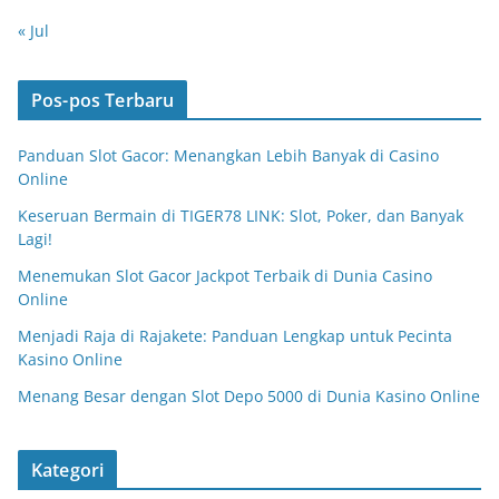
« Jul
Pos-pos Terbaru
Panduan Slot Gacor: Menangkan Lebih Banyak di Casino
Online
Keseruan Bermain di TIGER78 LINK: Slot, Poker, dan Banyak
Lagi!
Menemukan Slot Gacor Jackpot Terbaik di Dunia Casino
Online
Menjadi Raja di Rajakete: Panduan Lengkap untuk Pecinta
Kasino Online
Menang Besar dengan Slot Depo 5000 di Dunia Kasino Online
Kategori