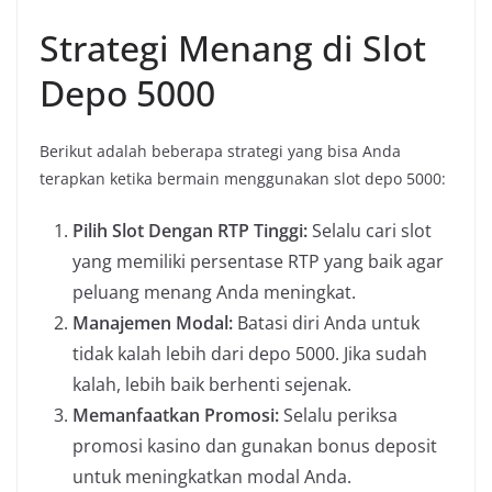
Strategi Menang di Slot
Depo 5000
Berikut adalah beberapa strategi yang bisa Anda
terapkan ketika bermain menggunakan slot depo 5000:
Pilih Slot Dengan RTP Tinggi:
Selalu cari slot
yang memiliki persentase RTP yang baik agar
peluang menang Anda meningkat.
Manajemen Modal:
Batasi diri Anda untuk
tidak kalah lebih dari depo 5000. Jika sudah
kalah, lebih baik berhenti sejenak.
Memanfaatkan Promosi:
Selalu periksa
promosi kasino dan gunakan bonus deposit
untuk meningkatkan modal Anda.