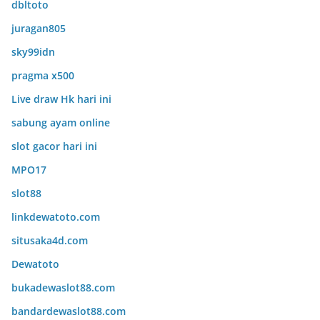
dbltoto
juragan805
sky99idn
pragma x500
Live draw Hk hari ini
sabung ayam online
slot gacor hari ini
MPO17
slot88
linkdewatoto.com
situsaka4d.com
Dewatoto
bukadewaslot88.com
bandardewaslot88.com