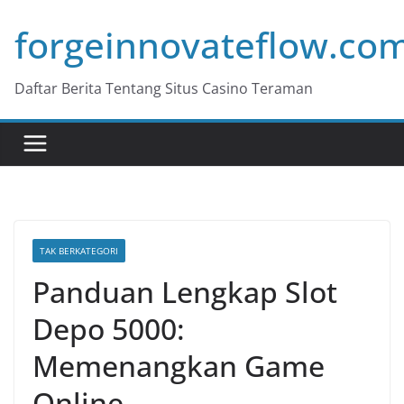
Skip
forgeinnovateflow.co
to
content
Daftar Berita Tentang Situs Casino Teraman
TAK BERKATEGORI
Panduan Lengkap Slot
Depo 5000:
Memenangkan Game
Online