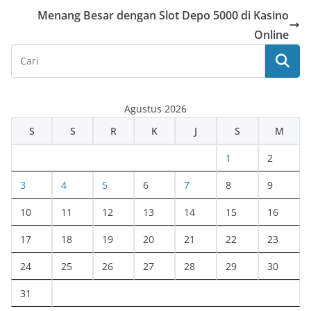
Menang Besar dengan Slot Depo 5000 di Kasino
Online
Agustus 2026
S
S
R
K
J
S
M
1
2
3
4
5
6
7
8
9
10
11
12
13
14
15
16
17
18
19
20
21
22
23
24
25
26
27
28
29
30
31