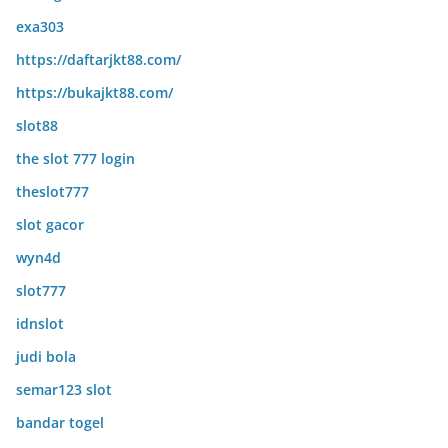
exa303
https://daftarjkt88.com/
https://bukajkt88.com/
slot88
the slot 777 login
theslot777
slot gacor
wyn4d
slot777
idnslot
judi bola
semar123 slot
bandar togel