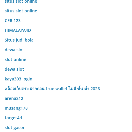
situs slot online
situs slot online
CERI123
HIMALAYA4D
Situs judi bola
dewa slot
slot online
dewa slot
kaya303 login
สล็อตเว็บตรง ฝากถอน true wallet ไม่มี ขั้น ต่ํา 2026
arena212
musang178
target4d
slot gacor