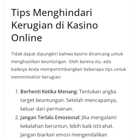
Tips Menghindari
Kerugian di Kasino
Online
Tidak dapat dipungkiri bahwa kasino dirancang untuk
menghasilkan keuntungan. Oleh karena itu, ada
baiknya Anda mempertimbangkan beberapa tips untuk
meminimalisir kerugian:
Berhenti Ketika Menang:
Tentukan angka
target keuntungan. Setelah mencapainya,
keluar dari permainan.
Jangan Terlalu Emosional:
Jika mengalami
kekalahan beruntun, lebih baik istirahat.
Jangan biarkan emosi mengendalikan