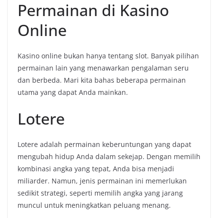
Permainan di Kasino
Online
Kasino online bukan hanya tentang slot. Banyak pilihan
permainan lain yang menawarkan pengalaman seru
dan berbeda. Mari kita bahas beberapa permainan
utama yang dapat Anda mainkan.
Lotere
Lotere adalah permainan keberuntungan yang dapat
mengubah hidup Anda dalam sekejap. Dengan memilih
kombinasi angka yang tepat, Anda bisa menjadi
miliarder. Namun, jenis permainan ini memerlukan
sedikit strategi, seperti memilih angka yang jarang
muncul untuk meningkatkan peluang menang.