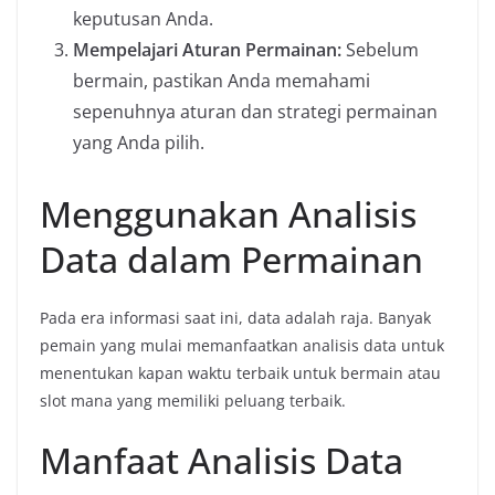
keputusan Anda.
Mempelajari Aturan Permainan:
Sebelum
bermain, pastikan Anda memahami
sepenuhnya aturan dan strategi permainan
yang Anda pilih.
Menggunakan Analisis
Data dalam Permainan
Pada era informasi saat ini, data adalah raja. Banyak
pemain yang mulai memanfaatkan analisis data untuk
menentukan kapan waktu terbaik untuk bermain atau
slot mana yang memiliki peluang terbaik.
Manfaat Analisis Data