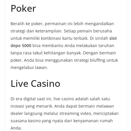
Poker
Beralih ke poker, permainan ini lebih mengandalkan
strategi dan keterampilan. Setiap pemain berusaha
untuk memiliki kombinasi kartu terbaik. Di sinilah
slot
depo 5000
bisa membantu Anda melakukan taruhan
tanpa rasa takut kehilangan banyak. Dengan bermain
poker, Anda bisa menggunakan strategi bluffing untuk
mengelabui lawan.
Live Casino
Di era digital saat ini, live casino adalah salah satu
inovasi yang menarik. Anda dapat bermain melawan
dealer langsung melalui streaming video, menciptakan
suasana kasino yang nyata dari kenyamanan rumah
Anda.