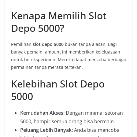
Kenapa Memilih Slot
Depo 5000?
Pemilihan
slot depo 5000
bukan tanpa alasan. Bagi
banyak pemain, amount ini memberikan keleluasaan
untuk bereksperimen. Mereka dapat mencoba berbagai
permainan tanpa merasa tertekan.
Kelebihan Slot Depo
5000
Kemudahan Akses:
Dengan minimal setoran
5000, hampir semua orang bisa bermain.
Peluang Lebih Banyak:
Anda bisa mencoba