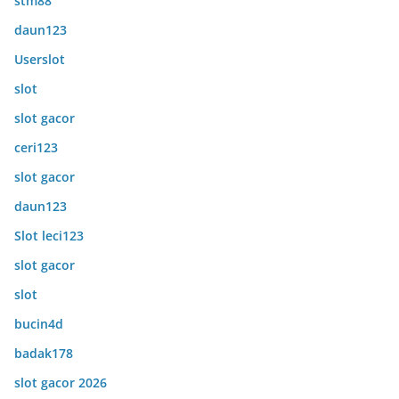
stm88
daun123
Userslot
slot
slot gacor
ceri123
slot gacor
daun123
Slot leci123
slot gacor
slot
bucin4d
badak178
slot gacor 2026