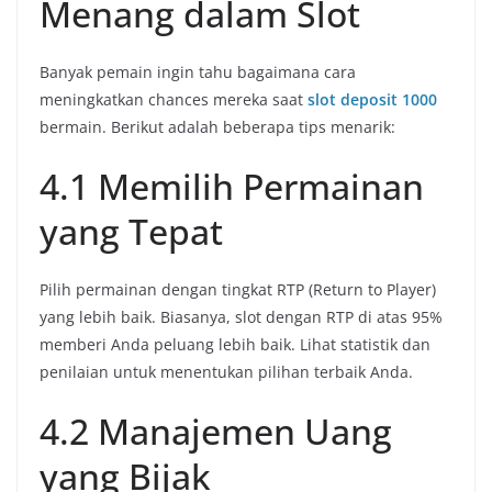
Menang dalam Slot
Banyak pemain ingin tahu bagaimana cara
meningkatkan chances mereka saat
slot deposit 1000
bermain. Berikut adalah beberapa tips menarik:
4.1 Memilih Permainan
yang Tepat
Pilih permainan dengan tingkat RTP (Return to Player)
yang lebih baik. Biasanya, slot dengan RTP di atas 95%
memberi Anda peluang lebih baik. Lihat statistik dan
penilaian untuk menentukan pilihan terbaik Anda.
4.2 Manajemen Uang
yang Bijak