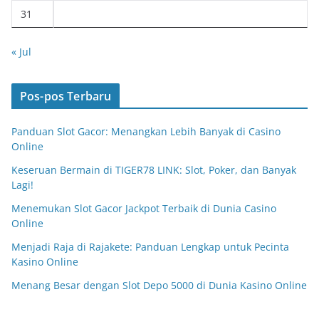
31
« Jul
Pos-pos Terbaru
Panduan Slot Gacor: Menangkan Lebih Banyak di Casino
Online
Keseruan Bermain di TIGER78 LINK: Slot, Poker, dan Banyak
Lagi!
Menemukan Slot Gacor Jackpot Terbaik di Dunia Casino
Online
Menjadi Raja di Rajakete: Panduan Lengkap untuk Pecinta
Kasino Online
Menang Besar dengan Slot Depo 5000 di Dunia Kasino Online