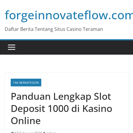
Skip
forgeinnovateflow.co
to
content
Daftar Berita Tentang Situs Casino Teraman
TAK BERKATEGORI
Panduan Lengkap Slot
Deposit 1000 di Kasino
Online