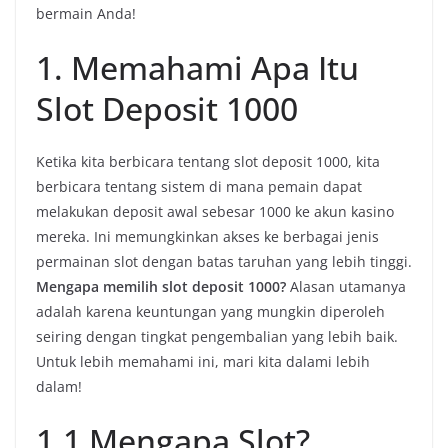
bermain Anda!
1. Memahami Apa Itu
Slot Deposit 1000
Ketika kita berbicara tentang slot deposit 1000, kita
berbicara tentang sistem di mana pemain dapat
melakukan deposit awal sebesar 1000 ke akun kasino
mereka. Ini memungkinkan akses ke berbagai jenis
permainan slot dengan batas taruhan yang lebih tinggi.
Mengapa memilih slot deposit 1000?
Alasan utamanya
adalah karena keuntungan yang mungkin diperoleh
seiring dengan tingkat pengembalian yang lebih baik.
Untuk lebih memahami ini, mari kita dalami lebih
dalam!
1.1 Mengapa Slot?