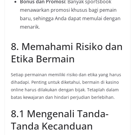
Bonus dan Promosi
: Banyak sportsbook
menawarkan promosi khusus bagi pemain
baru, sehingga Anda dapat memulai dengan
menarik.
8. Memahami Risiko dan
Etika Bermain
Setiap permainan memiliki risiko dan etika yang harus
dihadapi. Penting untuk diketahui, bermain di kasino
online harus dilakukan dengan bijak. Tetaplah dalam
batas kewajaran dan hindari perjudian berlebihan.
8.1 Mengenali Tanda-
Tanda Kecanduan