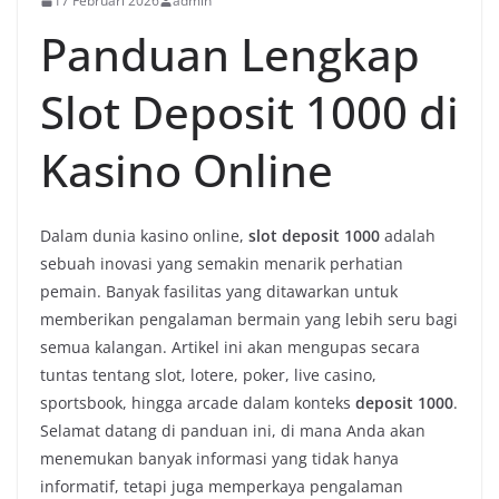
17 Februari 2026
admin
Panduan Lengkap
Slot Deposit 1000 di
Kasino Online
Dalam dunia kasino online,
slot deposit 1000
adalah
sebuah inovasi yang semakin menarik perhatian
pemain. Banyak fasilitas yang ditawarkan untuk
memberikan pengalaman bermain yang lebih seru bagi
semua kalangan. Artikel ini akan mengupas secara
tuntas tentang slot, lotere, poker, live casino,
sportsbook, hingga arcade dalam konteks
deposit 1000
.
Selamat datang di panduan ini, di mana Anda akan
menemukan banyak informasi yang tidak hanya
informatif, tetapi juga memperkaya pengalaman