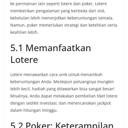
ke permainan lain seperti lotere dan poker. Lotere
memberikan pengalaman yang berbeda dari slot,
kebetulan lebih menonjolkan keberuntungan semata.
Namun, poker memerlukan strategi dan ketelitian serta
keahlian lebih.
5.1 Memanfaatkan
Lotere
Lotere menawarkan cara unik untuk menambah
keberuntungan Anda. Meskipun peluangnya mungkin
lebih kecil, hadiah yang ditawarkan bisa sangat besar!
Misalnya, Anda dapat melakukan pembelian tiket lotere
dengan sedikit investasi, dan merencanakan jackpot
dalam hitungan minggu.
5.2 Poker: Keterampilan