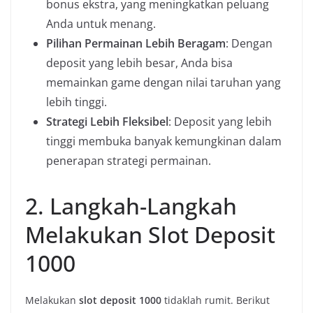
bonus ekstra, yang meningkatkan peluang
Anda untuk menang.
Pilihan Permainan Lebih Beragam
: Dengan
deposit yang lebih besar, Anda bisa
memainkan game dengan nilai taruhan yang
lebih tinggi.
Strategi Lebih Fleksibel
: Deposit yang lebih
tinggi membuka banyak kemungkinan dalam
penerapan strategi permainan.
2. Langkah-Langkah
Melakukan Slot Deposit
1000
Melakukan
slot deposit 1000
tidaklah rumit. Berikut