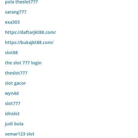
pola theslot777
sarang777
exa303
https://daftarjkt88.com/
https://bukajkt88.com/
slot88
the slot 777 login
theslot777
slot gacor
wyn4d
slot777
idnslot
judi bola
semar123 slot