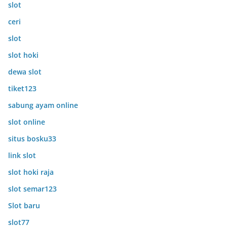
slot
ceri
slot
slot hoki
dewa slot
tiket123
sabung ayam online
slot online
situs bosku33
link slot
slot hoki raja
slot semar123
Slot baru
slot77