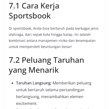
7.1 Cara Kerja
Sportsbook
Di sportsbook, Anda bisa bertaruh pada berbagai jenis
olahraga, dari sepak bola hingga balap. Ini adalah
kombinasi antara manajemen risiko dan kesempatan
untuk memperoleh keuntungan besar!
7.2 Peluang Taruhan
yang Menarik
Taruhan Langsung
: Memberikan peluang
untuk bertaruh selama pertandingan
berlangsung, menambahkan elemen
excitement.