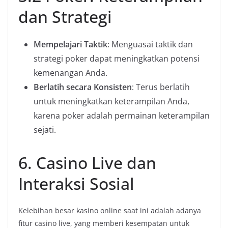
dan Strategi
Mempelajari Taktik
: Menguasai taktik dan
strategi poker dapat meningkatkan potensi
kemenangan Anda.
Berlatih secara Konsisten
: Terus berlatih
untuk meningkatkan keterampilan Anda,
karena poker adalah permainan keterampilan
sejati.
6. Casino Live dan
Interaksi Sosial
Kelebihan besar kasino online saat ini adalah adanya
fitur casino live, yang memberi kesempatan untuk