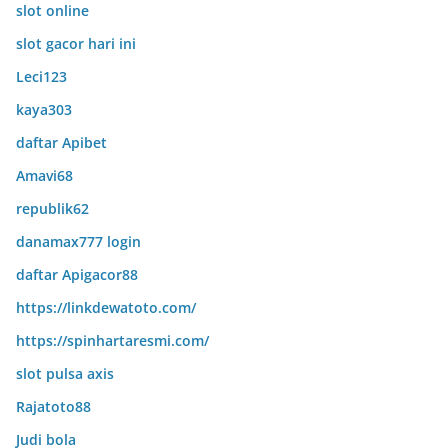
slot online
slot gacor hari ini
Leci123
kaya303
daftar Apibet
Amavi68
republik62
danamax777 login
daftar Apigacor88
https://linkdewatoto.com/
https://spinhartaresmi.com/
slot pulsa axis
Rajatoto88
Judi bola