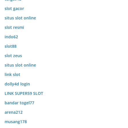
slot gacor
situs slot online
slot resmi
indo62
slot88
slot zeus
situs slot online
link slot
dolly4d login
LINK SUPER59 SLOT
bandar togel77
arena212
musang178