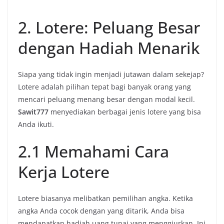
2. Lotere: Peluang Besar
dengan Hadiah Menarik
Siapa yang tidak ingin menjadi jutawan dalam sekejap?
Lotere adalah pilihan tepat bagi banyak orang yang
mencari peluang menang besar dengan modal kecil.
Sawit777
menyediakan berbagai jenis lotere yang bisa
Anda ikuti.
2.1 Memahami Cara
Kerja Lotere
Lotere biasanya melibatkan pemilihan angka. Ketika
angka Anda cocok dengan yang ditarik, Anda bisa
mendapatkan hadiah uang tunai yang menggiurkan. Ini