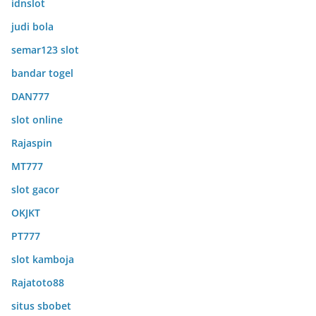
idnslot
judi bola
semar123 slot
bandar togel
DAN777
slot online
Rajaspin
MT777
slot gacor
OKJKT
PT777
slot kamboja
Rajatoto88
situs sbobet