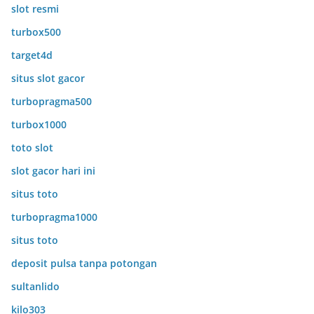
slot resmi
turbox500
target4d
situs slot gacor
turbopragma500
turbox1000
toto slot
slot gacor hari ini
situs toto
turbopragma1000
situs toto
deposit pulsa tanpa potongan
sultanlido
kilo303