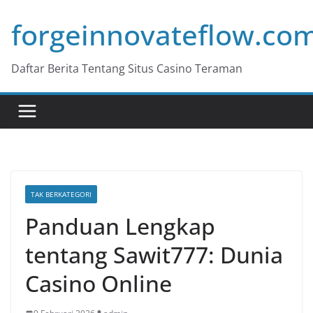
Skip
forgeinnovateflow.co
to
content
Daftar Berita Tentang Situs Casino Teraman
TAK BERKATEGORI
Panduan Lengkap
tentang Sawit777: Dunia
Casino Online