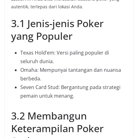
autentik, terlepas dari lokasi Anda.
3.1 Jenis-jenis Poker
yang Populer
Texas Hold’em: Versi paling populer di
seluruh dunia.
Omaha: Mempunyai tantangan dan nuansa
berbeda.
Seven Card Stud: Bergantung pada strategi
pemain untuk menang.
3.2 Membangun
Keterampilan Poker