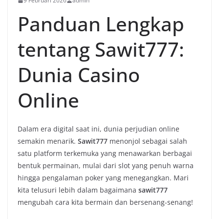
9 Februari 2026
admin
Panduan Lengkap
tentang Sawit777:
Dunia Casino
Online
Dalam era digital saat ini, dunia perjudian online
semakin menarik.
Sawit777
menonjol sebagai salah
satu platform terkemuka yang menawarkan berbagai
bentuk permainan, mulai dari slot yang penuh warna
hingga pengalaman poker yang menegangkan. Mari
kita telusuri lebih dalam bagaimana
sawit777
mengubah cara kita bermain dan bersenang-senang!