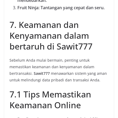
mendebarkan.
Fruit Ninja: Tantangan yang cepat dan seru.
7. Keamanan dan
Kenyamanan dalam
bertaruh di Sawit777
Sebelum Anda mulai bermain, penting untuk
memastikan keamanan dan kenyamanan dalam
bertransaksi.
Sawit777
menawarkan sistem yang aman
untuk melindungi data pribadi dan transaksi Anda.
7.1 Tips Memastikan
Keamanan Online