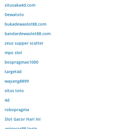
situsaka4d.com
Dewatoto
bukadewaslot88.com
bandardewaslot88.com
zeus supper scatter
mpo slot
bospragmax1000
target4d
wayang8899
situs toto
4d
robopragma
Slot Gacor Hari Ini
apigacor88 login