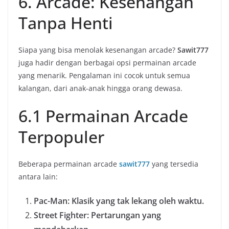
6. Arcade: Kesenangan
Tanpa Henti
Siapa yang bisa menolak kesenangan arcade?
Sawit777
juga hadir dengan berbagai opsi permainan arcade
yang menarik. Pengalaman ini cocok untuk semua
kalangan, dari anak-anak hingga orang dewasa.
6.1 Permainan Arcade
Terpopuler
Beberapa permainan arcade
sawit777
yang tersedia
antara lain:
Pac-Man: Klasik yang tak lekang oleh waktu.
Street Fighter: Pertarungan yang