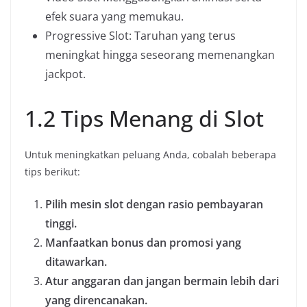
efek suara yang memukau.
Progressive Slot: Taruhan yang terus
meningkat hingga seseorang memenangkan
jackpot.
1.2 Tips Menang di Slot
Untuk meningkatkan peluang Anda, cobalah beberapa
tips berikut:
Pilih mesin slot dengan rasio pembayaran
tinggi.
Manfaatkan bonus dan promosi yang
ditawarkan.
Atur anggaran dan jangan bermain lebih dari
yang direncanakan.