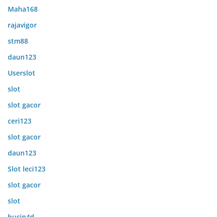
Maha168
rajavigor
stm88
daun123
Userslot
slot
slot gacor
ceri123
slot gacor
daun123
Slot leci123
slot gacor
slot
bucin4d