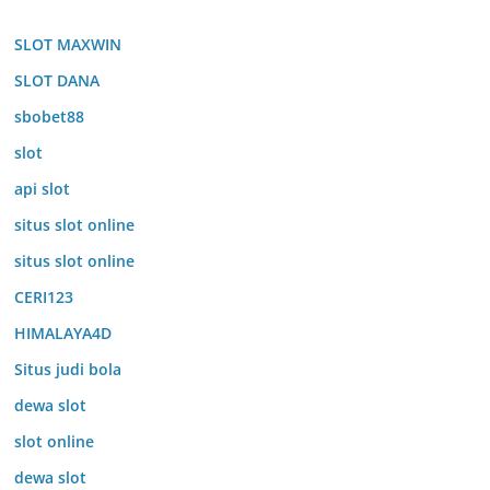
SLOT MAXWIN
SLOT DANA
sbobet88
slot
api slot
situs slot online
situs slot online
CERI123
HIMALAYA4D
Situs judi bola
dewa slot
slot online
dewa slot