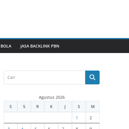
I BOLA
JASA BACKLINK PBN
Agustus 2026
S
S
R
K
J
S
M
1
2
3
4
5
6
7
8
9