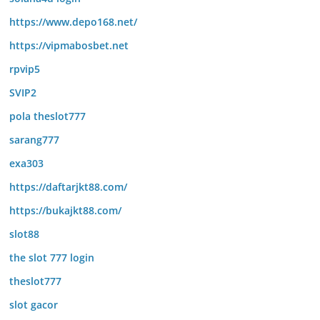
https://www.depo168.net/
https://vipmabosbet.net
rpvip5
SVIP2
pola theslot777
sarang777
exa303
https://daftarjkt88.com/
https://bukajkt88.com/
slot88
the slot 777 login
theslot777
slot gacor