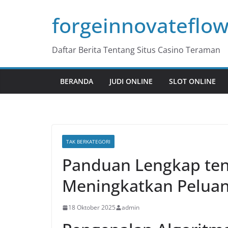
Skip
forgeinnovateflo
to
content
Daftar Berita Tentang Situs Casino Teraman
BERANDA
JUDI ONLINE
SLOT ONLINE
TAK BERKATEGORI
Panduan Lengkap tent
Meningkatkan Peluan
18 Oktober 2025
admin