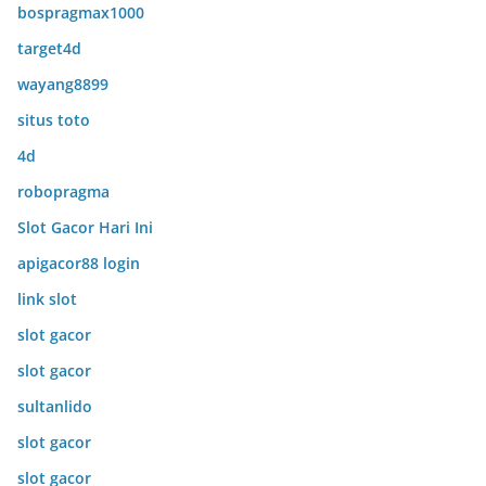
bospragmax1000
target4d
wayang8899
situs toto
4d
robopragma
Slot Gacor Hari Ini
apigacor88 login
link slot
slot gacor
slot gacor
sultanlido
slot gacor
slot gacor