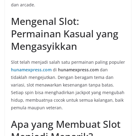
dan arcade.
Mengenal Slot:
Permainan Kasual yang
Mengasyikkan
Slot telah menjadi salah satu permainan paling populer
hunamexpress.com
di
hunamexpress.com
dan
tidaklah mengejutkan. Dengan beragam tema dan
variasi, slot menawarkan kesenangan tanpa batas.
Setiap spin bisa menghadirkan jackpot yang mengubah
hidup, membuatnya cocok untuk semua kalangan, baik
pemula maupun veteran.
Apa yang Membuat Slot