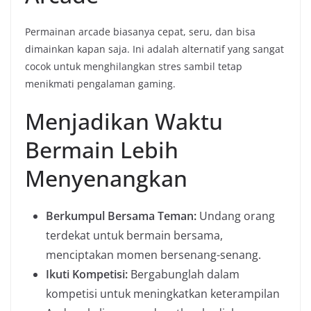
Permainan arcade biasanya cepat, seru, dan bisa
dimainkan kapan saja. Ini adalah alternatif yang sangat
cocok untuk menghilangkan stres sambil tetap
menikmati pengalaman gaming.
Menjadikan Waktu
Bermain Lebih
Menyenangkan
Berkumpul Bersama Teman:
Undang orang
terdekat untuk bermain bersama,
menciptakan momen bersenang-senang.
Ikuti Kompetisi:
Bergabunglah dalam
kompetisi untuk meningkatkan keterampilan