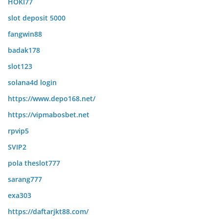
HOKI77
slot deposit 5000
fangwin88
badak178
slot123
solana4d login
https://www.depo168.net/
https://vipmabosbet.net
rpvip5
SVIP2
pola theslot777
sarang777
exa303
https://daftarjkt88.com/