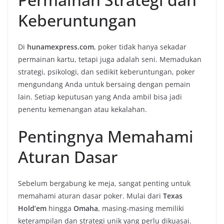
Keberuntungan
Di
hunamexpress.com
, poker tidak hanya sekadar
permainan kartu, tetapi juga adalah seni. Memadukan
strategi, psikologi, dan sedikit keberuntungan, poker
mengundang Anda untuk bersaing dengan pemain
lain. Setiap keputusan yang Anda ambil bisa jadi
penentu kemenangan atau kekalahan.
Pentingnya Memahami
Aturan Dasar
Sebelum bergabung ke meja, sangat penting untuk
memahami aturan dasar poker. Mulai dari
Texas
Hold’em
hingga
Omaha
, masing-masing memiliki
keterampilan dan strategi unik yang perlu dikuasai.