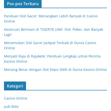
Pos-pos Terbaru
Panduan Slot Gacor: Menangkan Lebih Banyak di Casino
Online
Keseruan Bermain di TIGER78 LINK: Slot, Poker, dan Banyak
Lagi!
Menemukan Slot Gacor Jackpot Terbaik di Dunia Casino
Online
Menjadi Raja di Rajakete: Panduan Lengkap untuk Pecinta
Kasino Online
Menang Besar dengan Slot Depo 5000 di Dunia Kasino Online
Kategori
Casino Online
Judi Bola