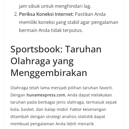
jam sibuk untuk menghindari lag.
Periksa Koneksi Internet:
Pastikan Anda
memiliki koneksi yang stabil agar pengalaman
bermain Anda tidak terputus.
Sportsbook: Taruhan
Olahraga yang
Menggembirakan
Olahraga telah lama menjadi pilihan taruhan favorit.
Dengan
hunamexpress.com
, Anda dapat melakukan
taruhan pada berbagai jenis olahraga, termasuk sepak
bola, basket, dan balap mobil. Faktor kesenangan
ditambah dengan strategi analisis statistik dapat
membuat pengalaman Anda lebih menarik.