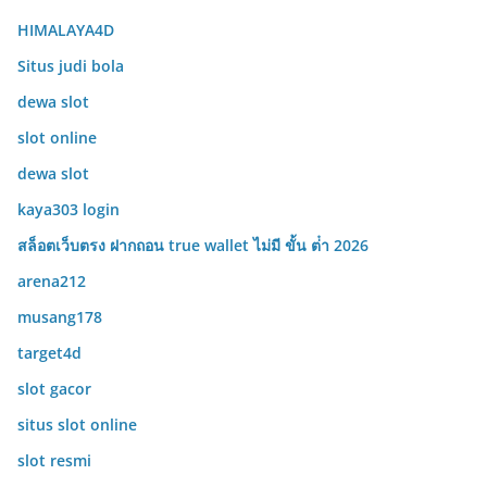
HIMALAYA4D
Situs judi bola
dewa slot
slot online
dewa slot
kaya303 login
สล็อตเว็บตรง ฝากถอน true wallet ไม่มี ขั้น ต่ํา 2026
arena212
musang178
target4d
slot gacor
situs slot online
slot resmi