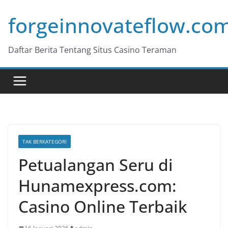
Skip
forgeinnovateflow.co
to
content
Daftar Berita Tentang Situs Casino Teraman
TAK BERKATEGORI
Petualangan Seru di
Hunamexpress.com:
Casino Online Terbaik