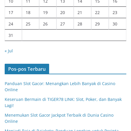
10
11
12
13
14
15
16
17
18
19
20
21
22
23
24
25
26
27
28
29
30
31
« Jul
Pos-pos Terbaru
Panduan Slot Gacor: Menangkan Lebih Banyak di Casino
Online
Keseruan Bermain di TIGER78 LINK: Slot, Poker, dan Banyak
Lagi!
Menemukan Slot Gacor Jackpot Terbaik di Dunia Casino
Online
Menjadi Raja di Rajakete: Panduan Lengkap untuk Pecinta