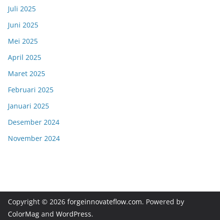
Juli 2025
Juni 2025
Mei 2025
April 2025
Maret 2025
Februari 2025
Januari 2025
Desember 2024
November 2024
Copyright © 2026
forgeinnovateflow.com
. Powered by
ColorMag
and
WordPress
.