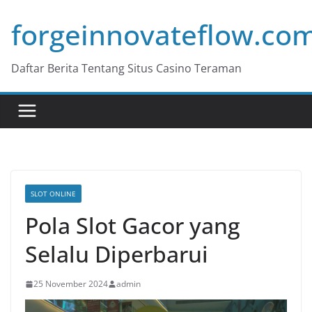
Skip
forgeinnovateflow.co
to
content
Daftar Berita Tentang Situs Casino Teraman
SLOT ONLINE
Pola Slot Gacor yang
Selalu Diperbarui
25 November 2024
admin