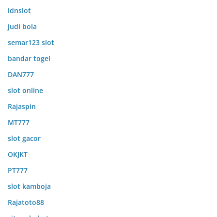
idnslot
judi bola
semar123 slot
bandar togel
DAN777
slot online
Rajaspin
MT777
slot gacor
OKJKT
PT777
slot kamboja
Rajatoto88