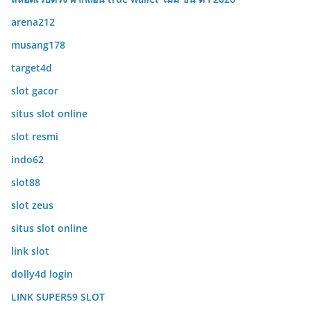
arena212
musang178
target4d
slot gacor
situs slot online
slot resmi
indo62
slot88
slot zeus
situs slot online
link slot
dolly4d login
LINK SUPER59 SLOT