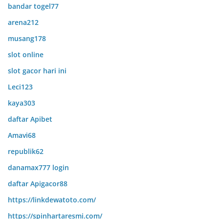
bandar togel77
arena212
musang178
slot online
slot gacor hari ini
Leci123
kaya303
daftar Apibet
Amavi68
republik62
danamax777 login
daftar Apigacor88
https://linkdewatoto.com/
https://spinhartaresmi.com/