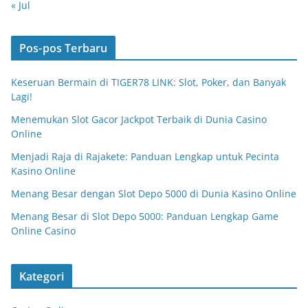
« Jul
Pos-pos Terbaru
Keseruan Bermain di TIGER78 LINK: Slot, Poker, dan Banyak
Lagi!
Menemukan Slot Gacor Jackpot Terbaik di Dunia Casino
Online
Menjadi Raja di Rajakete: Panduan Lengkap untuk Pecinta
Kasino Online
Menang Besar dengan Slot Depo 5000 di Dunia Kasino Online
Menang Besar di Slot Depo 5000: Panduan Lengkap Game
Online Casino
Kategori