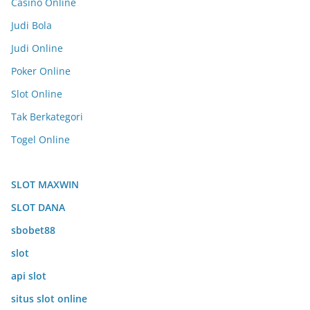
Casino Online
Judi Bola
Judi Online
Poker Online
Slot Online
Tak Berkategori
Togel Online
SLOT MAXWIN
SLOT DANA
sbobet88
slot
api slot
situs slot online