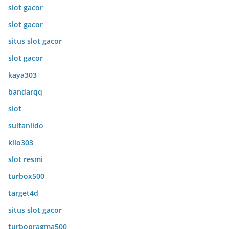
slot gacor
slot gacor
situs slot gacor
slot gacor
kaya303
bandarqq
slot
sultanlido
kilo303
slot resmi
turbox500
target4d
situs slot gacor
turbopragma500