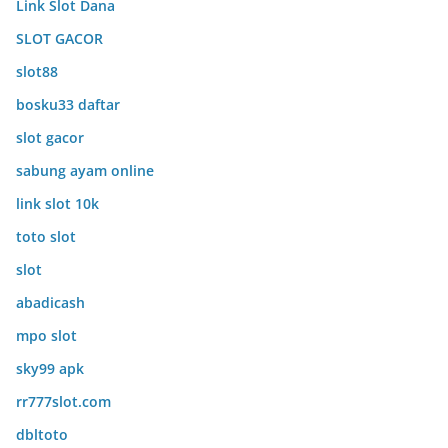
Link Slot Dana
SLOT GACOR
slot88
bosku33 daftar
slot gacor
sabung ayam online
link slot 10k
toto slot
slot
abadicash
mpo slot
sky99 apk
rr777slot.com
dbltoto