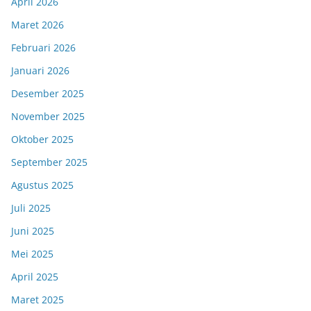
April 2026
Maret 2026
Februari 2026
Januari 2026
Desember 2025
November 2025
Oktober 2025
September 2025
Agustus 2025
Juli 2025
Juni 2025
Mei 2025
April 2025
Maret 2025