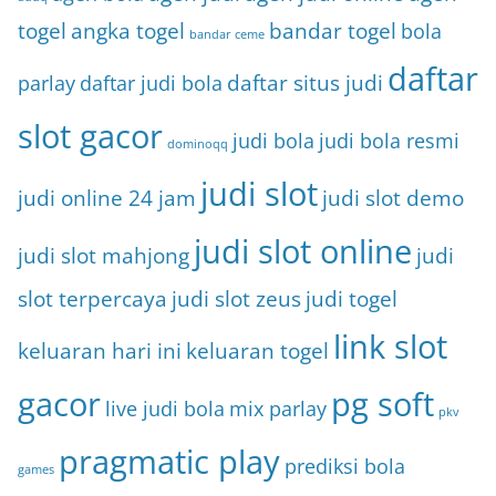
togel
angka togel
bandar togel
bola
bandar ceme
daftar
daftar situs judi
parlay
daftar judi bola
slot gacor
judi bola
judi bola resmi
dominoqq
judi slot
judi online 24 jam
judi slot demo
judi slot online
judi slot mahjong
judi
slot terpercaya
judi slot zeus
judi togel
link slot
keluaran hari ini
keluaran togel
gacor
pg soft
live judi bola
mix parlay
pkv
pragmatic play
prediksi bola
games