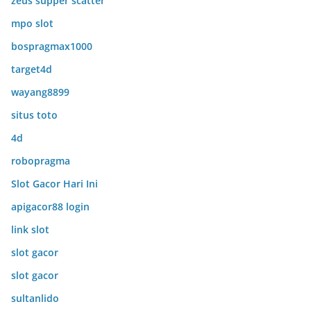
zeus supper scatter
mpo slot
bospragmax1000
target4d
wayang8899
situs toto
4d
robopragma
Slot Gacor Hari Ini
apigacor88 login
link slot
slot gacor
slot gacor
sultanlido