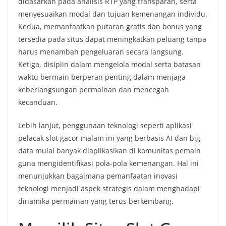
didasarkan pada analisis RTP yang transparan, serta
menyesuaikan modal dan tujuan kemenangan individu.
Kedua, memanfaatkan putaran gratis dan bonus yang
tersedia pada situs dapat meningkatkan peluang tanpa
harus menambah pengeluaran secara langsung.
Ketiga, disiplin dalam mengelola modal serta batasan
waktu bermain berperan penting dalam menjaga
keberlangsungan permainan dan mencegah
kecanduan.
Lebih lanjut, penggunaan teknologi seperti aplikasi
pelacak slot gacor malam ini yang berbasis AI dan big
data mulai banyak diaplikasikan di komunitas pemain
guna mengidentifikasi pola-pola kemenangan. Hal ini
menunjukkan bagaimana pemanfaatan inovasi
teknologi menjadi aspek strategis dalam menghadapi
dinamika permainan yang terus berkembang.