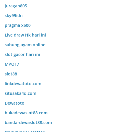
juragan805
sky99idn
pragma x500
Live draw Hk hari ini
sabung ayam online
slot gacor hari ini
MPO17
slot88
linkdewatoto.com
situsaka4d.com
Dewatoto
bukadewaslot88.com
bandardewaslot88.com