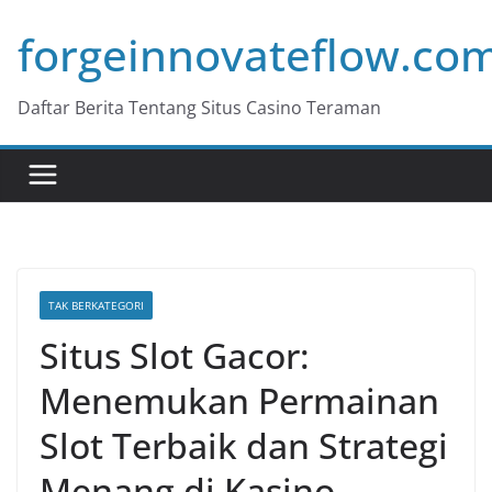
Skip
forgeinnovateflow.co
to
content
Daftar Berita Tentang Situs Casino Teraman
TAK BERKATEGORI
Situs Slot Gacor:
Menemukan Permainan
Slot Terbaik dan Strategi
Menang di Kasino