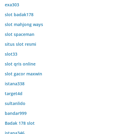
exa303
slot badak178
slot mahjong ways
slot spaceman
situs slot resmi
slot33
slot qris online
slot gacor maxwin
istana338
target4d
sultanlido
bandar999
Badak 178 slot
istana346