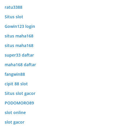
ratu3388
Situs slot
Gowin123 login
situs maha168
situs maha168
super33 daftar
maha168 daftar
fangwin88
cipit 88 slot
Situs slot gacor
PODOMORO89
slot online
slot gacor