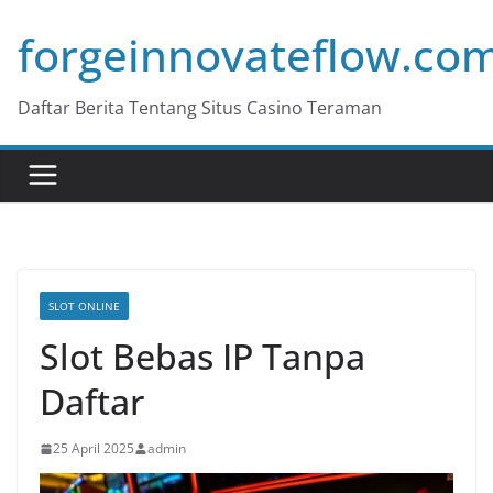
Skip
forgeinnovateflow.co
to
content
Daftar Berita Tentang Situs Casino Teraman
SLOT ONLINE
Slot Bebas IP Tanpa
Daftar
25 April 2025
admin