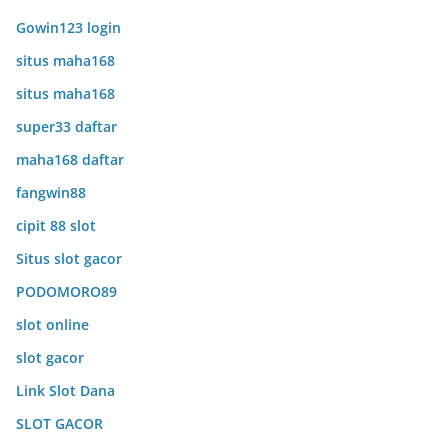
Gowin123 login
situs maha168
situs maha168
super33 daftar
maha168 daftar
fangwin88
cipit 88 slot
Situs slot gacor
PODOMORO89
slot online
slot gacor
Link Slot Dana
SLOT GACOR