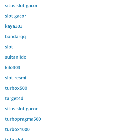
situs slot gacor
slot gacor
kaya303
bandarqq
slot
sultanlido
kilo303
slot resmi
turbox500
target4d
situs slot gacor
turbopragma500
turbox1000
toto slot