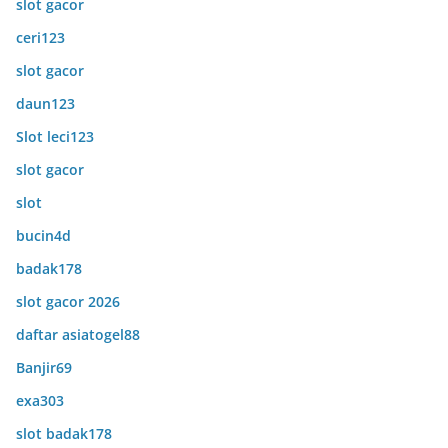
slot gacor
ceri123
slot gacor
daun123
Slot leci123
slot gacor
slot
bucin4d
badak178
slot gacor 2026
daftar asiatogel88
Banjir69
exa303
slot badak178