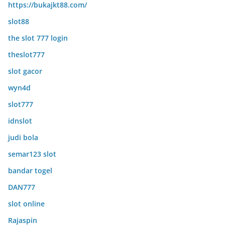
https://bukajkt88.com/
slot88
the slot 777 login
theslot777
slot gacor
wyn4d
slot777
idnslot
judi bola
semar123 slot
bandar togel
DAN777
slot online
Rajaspin