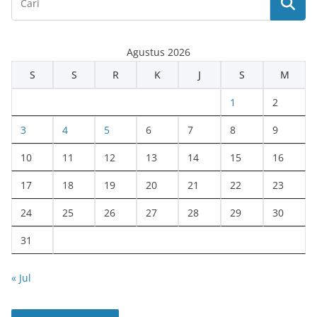
Agustus 2026
S
S
R
K
J
S
M
1
2
3
4
5
6
7
8
9
10
11
12
13
14
15
16
17
18
19
20
21
22
23
24
25
26
27
28
29
30
31
« Jul