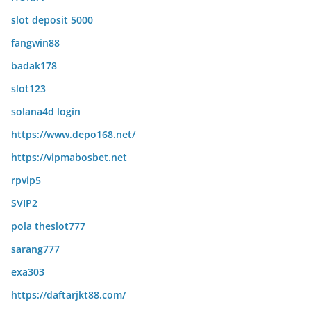
slot deposit 5000
fangwin88
badak178
slot123
solana4d login
https://www.depo168.net/
https://vipmabosbet.net
rpvip5
SVIP2
pola theslot777
sarang777
exa303
https://daftarjkt88.com/