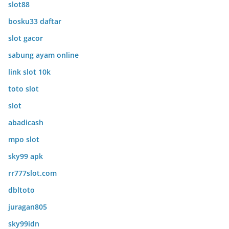
slot88
bosku33 daftar
slot gacor
sabung ayam online
link slot 10k
toto slot
slot
abadicash
mpo slot
sky99 apk
rr777slot.com
dbltoto
juragan805
sky99idn