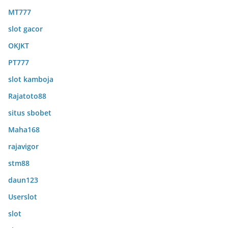
MT777
slot gacor
OKJKT
PT777
slot kamboja
Rajatoto88
situs sbobet
Maha168
rajavigor
stm88
daun123
Userslot
slot