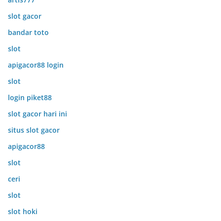
slot gacor
bandar toto
slot
apigacor88 login
slot
login piket88
slot gacor hari ini
situs slot gacor
apigacor88
slot
ceri
slot
slot hoki