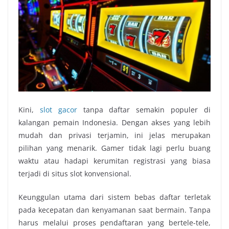
Kini,
slot gacor
tanpa daftar semakin populer di
kalangan pemain Indonesia. Dengan akses yang lebih
mudah dan privasi terjamin, ini jelas merupakan
pilihan yang menarik. Gamer tidak lagi perlu buang
waktu atau hadapi kerumitan registrasi yang biasa
terjadi di situs slot konvensional.
Keunggulan utama dari sistem bebas daftar terletak
pada kecepatan dan kenyamanan saat bermain. Tanpa
harus melalui proses pendaftaran yang bertele-tele,