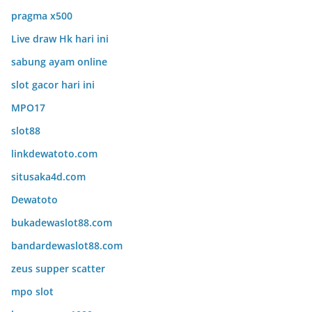
pragma x500
Live draw Hk hari ini
sabung ayam online
slot gacor hari ini
MPO17
slot88
linkdewatoto.com
situsaka4d.com
Dewatoto
bukadewaslot88.com
bandardewaslot88.com
zeus supper scatter
mpo slot