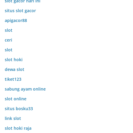
slot gacor hari ini
situs slot gacor
apigacor88
slot
ceri
slot
slot hoki
dewa slot
tiket123
sabung ayam online
slot online
situs bosku33
link slot
slot hoki raja