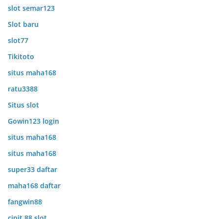
slot semar123
Slot baru
slot77
Tikitoto
situs maha168
ratu3388
Situs slot
Gowin123 login
situs maha168
situs maha168
super33 daftar
maha168 daftar
fangwin88
cipit 88 slot