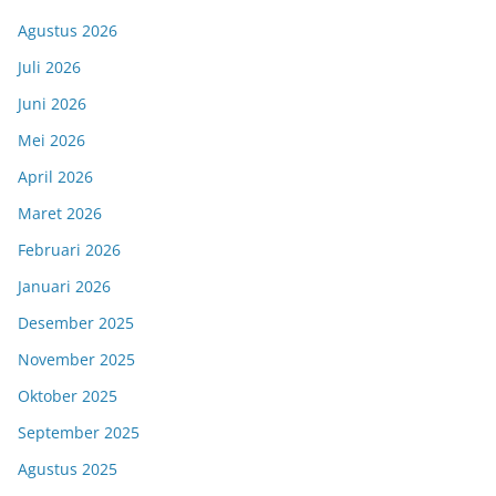
Agustus 2026
Juli 2026
Juni 2026
Mei 2026
April 2026
Maret 2026
Februari 2026
Januari 2026
Desember 2025
November 2025
Oktober 2025
September 2025
Agustus 2025