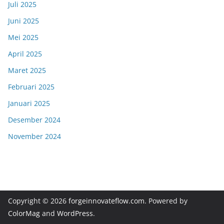
Juli 2025
Juni 2025
Mei 2025
April 2025
Maret 2025
Februari 2025
Januari 2025
Desember 2024
November 2024
Copyright © 2026
forgeinnovateflow.com
. Powered by
ColorMag
and
WordPress
.