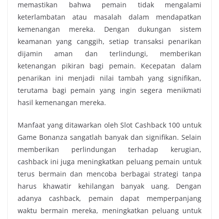
memastikan bahwa pemain tidak mengalami
keterlambatan atau masalah dalam mendapatkan
kemenangan mereka. Dengan dukungan sistem
keamanan yang canggih, setiap transaksi penarikan
dijamin aman dan terlindungi, memberikan
ketenangan pikiran bagi pemain. Kecepatan dalam
penarikan ini menjadi nilai tambah yang signifikan,
terutama bagi pemain yang ingin segera menikmati
hasil kemenangan mereka.
Manfaat yang ditawarkan oleh Slot Cashback 100 untuk
Game Bonanza sangatlah banyak dan signifikan. Selain
memberikan perlindungan terhadap kerugian,
cashback ini juga meningkatkan peluang pemain untuk
terus bermain dan mencoba berbagai strategi tanpa
harus khawatir kehilangan banyak uang. Dengan
adanya cashback, pemain dapat memperpanjang
waktu bermain mereka, meningkatkan peluang untuk