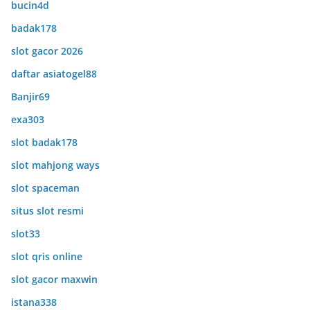
bucin4d
badak178
slot gacor 2026
daftar asiatogel88
Banjir69
exa303
slot badak178
slot mahjong ways
slot spaceman
situs slot resmi
slot33
slot qris online
slot gacor maxwin
istana338