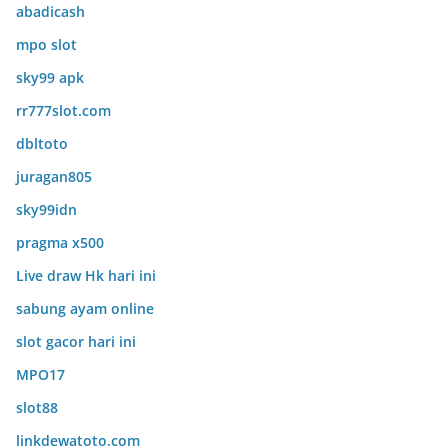
abadicash
mpo slot
sky99 apk
rr777slot.com
dbltoto
juragan805
sky99idn
pragma x500
Live draw Hk hari ini
sabung ayam online
slot gacor hari ini
MPO17
slot88
linkdewatoto.com