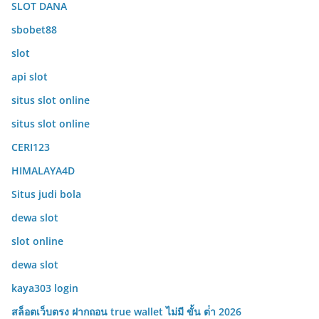
SLOT DANA
sbobet88
slot
api slot
situs slot online
situs slot online
CERI123
HIMALAYA4D
Situs judi bola
dewa slot
slot online
dewa slot
kaya303 login
สล็อตเว็บตรง ฝากถอน true wallet ไม่มี ขั้น ต่ํา 2026