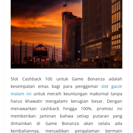
Slot Cashback 100 untuk Game Bonanza adalah
kesempatan emas bagi para penggemar
slot gacor
malam ini
untuk meraih keuntungan maksimal tanpa
harus khawatir mengalami kerugian besar. Dengan
menawarkan cashback hingga 100%, promosi ini
memberikan jaminan bahwa setiap putaran yang
dimainkan di Game Bonanza akan selalu ada
kembaliannya, menjadikan pengalaman bermain