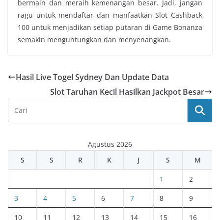
bermain dan meraih kemenangan besar. Jadi, jangan
ragu untuk mendaftar dan manfaatkan Slot Cashback
100 untuk menjadikan setiap putaran di Game Bonanza
semakin menguntungkan dan menyenangkan.
Hasil Live Togel Sydney Dan Update Data
Slot Taruhan Kecil Hasilkan Jackpot Besar
Agustus 2026
S
S
R
K
J
S
M
1
2
3
4
5
6
7
8
9
10
11
12
13
14
15
16