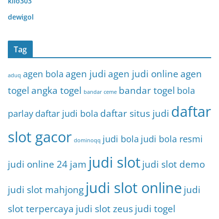
kilo303
dewigol
Tag
agen judi
agen judi online
agen bola
agen
aduq
togel
angka togel
bandar togel
bola
bandar ceme
daftar
daftar situs judi
parlay
daftar judi bola
slot gacor
judi bola
judi bola resmi
dominoqq
judi slot
judi online 24 jam
judi slot demo
judi slot online
judi slot mahjong
judi
slot terpercaya
judi slot zeus
judi togel