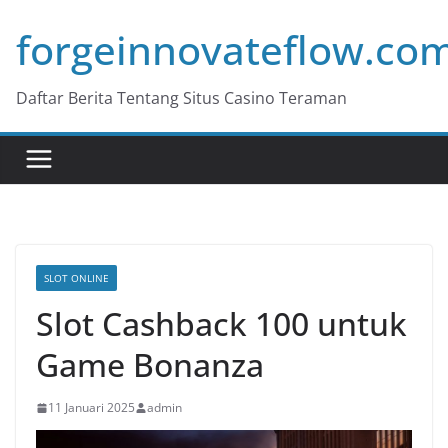
Skip
forgeinnovateflow.co
to
content
Daftar Berita Tentang Situs Casino Teraman
SLOT ONLINE
Slot Cashback 100 untuk
Game Bonanza
11 Januari 2025
admin