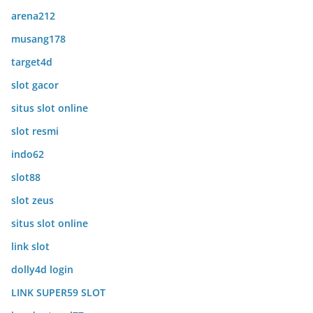
arena212
musang178
target4d
slot gacor
situs slot online
slot resmi
indo62
slot88
slot zeus
situs slot online
link slot
dolly4d login
LINK SUPER59 SLOT