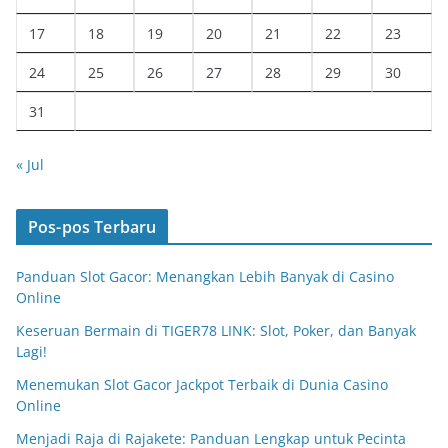
17
18
19
20
21
22
23
24
25
26
27
28
29
30
31
« Jul
Pos-pos Terbaru
Panduan Slot Gacor: Menangkan Lebih Banyak di Casino
Online
Keseruan Bermain di TIGER78 LINK: Slot, Poker, dan Banyak
Lagi!
Menemukan Slot Gacor Jackpot Terbaik di Dunia Casino
Online
Menjadi Raja di Rajakete: Panduan Lengkap untuk Pecinta