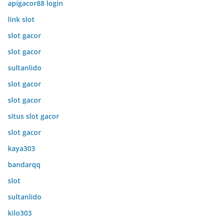
apigacor88 login
link slot
slot gacor
slot gacor
sultanlido
slot gacor
slot gacor
situs slot gacor
slot gacor
kaya303
bandarqq
slot
sultanlido
kilo303