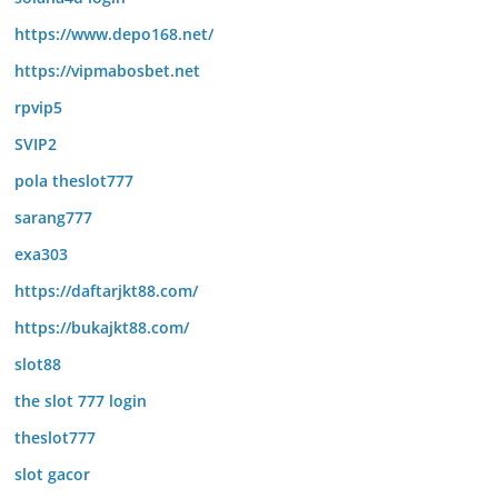
https://www.depo168.net/
https://vipmabosbet.net
rpvip5
SVIP2
pola theslot777
sarang777
exa303
https://daftarjkt88.com/
https://bukajkt88.com/
slot88
the slot 777 login
theslot777
slot gacor