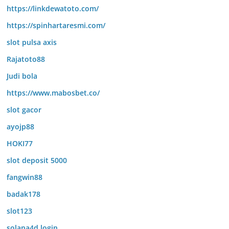
https://linkdewatoto.com/
https://spinhartaresmi.com/
slot pulsa axis
Rajatoto88
Judi bola
https://www.mabosbet.co/
slot gacor
ayojp88
HOKI77
slot deposit 5000
fangwin88
badak178
slot123
solana4d login