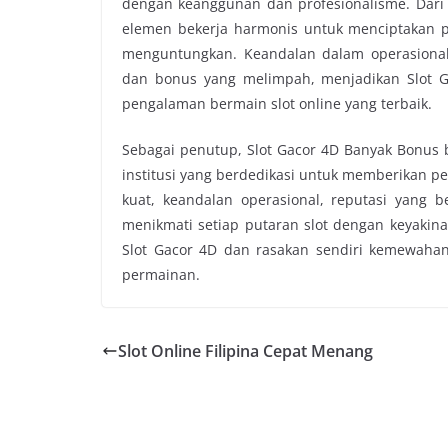
dengan keanggunan dan profesionalisme. Dari re
elemen bekerja harmonis untuk menciptakan p
menguntungkan. Keandalan dalam operasiona
dan bonus yang melimpah, menjadikan Slot G
pengalaman bermain slot online yang terbaik.
Sebagai penutup, Slot Gacor 4D Banyak Bonus 
institusi yang berdedikasi untuk memberikan p
kuat, keandalan operasional, reputasi yang 
menikmati setiap putaran slot dengan keyakin
Slot Gacor 4D dan rasakan sendiri kemewaha
permainan.
Slot Online Filipina Cepat Menang