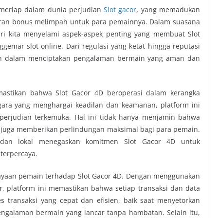
emerlap dalam dunia perjudian
Slot gacor
, yang memadukan
aran bonus melimpah untuk para pemainnya. Dalam suasana
ri kita menyelami aspek-aspek penting yang membuat Slot
emar slot online. Dari regulasi yang ketat hingga reputasi
ran dalam menciptakan pengalaman bermain yang aman dan
astikan bahwa Slot Gacor 4D beroperasi dalam kerangka
gara yang menghargai keadilan dan keamanan, platform ini
s perjudian terkemuka. Hal ini tidak hanya menjamin bahwa
pi juga memberikan perlindungan maksimal bagi para pemain.
l dan lokal menegaskan komitmen Slot Gacor 4D untuk
terpercaya.
ayaan pemain terhadap Slot Gacor 4D. Dengan menggunakan
r, platform ini memastikan bahwa setiap transaksi dan data
s transaksi yang cepat dan efisien, baik saat menyetorkan
galaman bermain yang lancar tanpa hambatan. Selain itu,