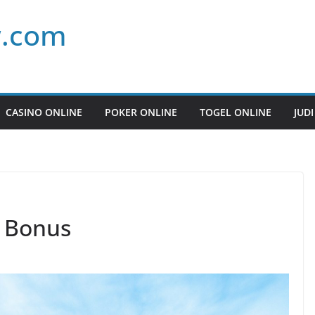
w.com
CASINO ONLINE
POKER ONLINE
TOGEL ONLINE
JUD
k Bonus