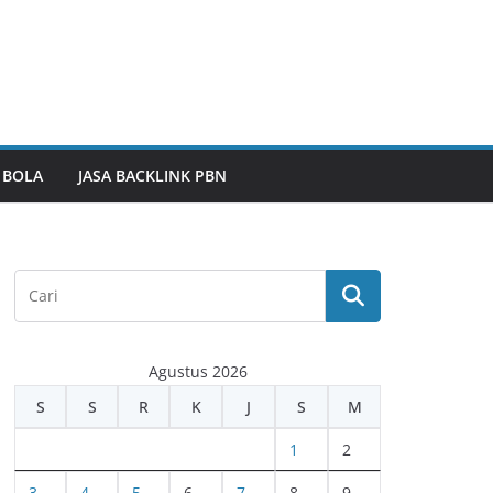
I BOLA
JASA BACKLINK PBN
Agustus 2026
S
S
R
K
J
S
M
1
2
3
4
5
6
7
8
9