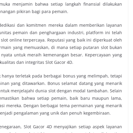
muka menjamin bahwa setiap langkah finansial dilakukan
nangan pikiran bagi para pemain.
i dedikasi dan komitmen mereka dalam memberikan layanan
unitas pemain dan penghargaan industri, platform ini telah
t online terpercaya. Reputasi yang baik ini diperkuat oleh
rmain yang memuaskan, di mana setiap putaran slot bukan
g nyata untuk meraih kemenangan besar. Kepercayaan yang
ualitas dan integritas Slot Gacor 4D.
k hanya terletak pada berbagai bonus yang melimpah, tetapi
inan yang ditawarkan. Bonus selamat datang yang menarik
tuk menjelajahi dunia slot dengan modal tambahan. Selain
 memastikan bahwa setiap pemain, baik baru maupun lama,
pasi mereka. Dengan berbagai tema permainan yang menarik
n menjadi pengalaman yang unik dan penuh kegembiraan.
enegaraan, Slot Gacor 4D menyajikan setiap aspek layanan