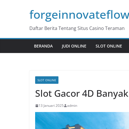
Skip
forgeinnovateflo
to
content
Daftar Berita Tentang Situs Casino Teraman
BERANDA
JUDI ONLINE
SLOT ONLINE
SLOT ONLINE
Slot Gacor 4D Banya
13 Januari 2025
admin