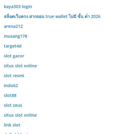
kaya303 login
สล็อตเว็บตรง ฝากถอน true wallet ไม่มี ขั้น ต่ํา 2026
arena212
musang178
target4d
slot gacor
situs slot online
slot resmi
indo62
slot88
slot zeus
situs slot online
link slot