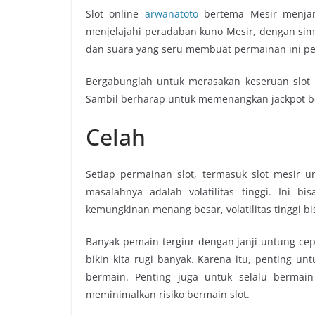
Slot online
arwanatoto
bertema Mesir menjan
menjelajahi peradaban kuno Mesir, dengan sim
dan suara yang seru membuat permainan ini p
Bergabunglah untuk merasakan keseruan slot 
Sambil berharap untuk memenangkan jackpot b
Celah
Setiap permainan slot, termasuk slot mesir 
masalahnya adalah volatilitas tinggi. Ini b
kemungkinan menang besar, volatilitas tinggi bi
Banyak pemain tergiur dengan janji untung cepa
bikin kita rugi banyak. Karena itu, penting
bermain. Penting juga untuk selalu bermai
meminimalkan risiko bermain slot.