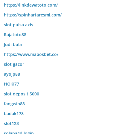
https://linkdewatoto.com/
https://spinhartaresmi.com/
slot pulsa axis
Rajatoto88
Judi bola
https://www.mabosbet.co/
slot gacor
ayojp88
HOKI77
slot deposit 5000
fangwin88
badak178
slot123
solana4d login