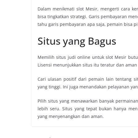
Dalam menikmati slot Mesir, mengerti cara ke
bisa tingkatkan strategi. Garis pembayaran 
tahu garis pembayaran apa saja, pemain bisa p
Situs yang Bagus
Memilih situs judi online untuk slot Mesir butu
Lisensi menunjukkan situs itu teratur dan aman 
Cari ulasan positif dari pemain lain tentang s
yang tinggi. Ini juga menandakan pelayanan y
Pilih situs yang menawarkan banyak permainan
lebih seru. Situs yang tepat bukan hanya me
yang menyenangkan dan aman.