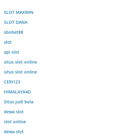
SLOT MAXWIN
SLOT DANA
sbobet88
slot
api slot
situs slot online
situs slot online
CERI123
HIMALAYA4D
Situs judi bola
dewa slot
slot online
dewa slot