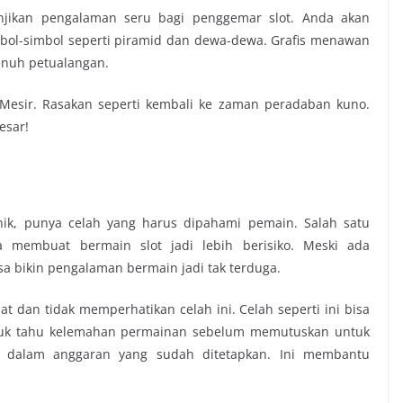
jikan pengalaman seru bagi penggemar slot. Anda akan
bol-simbol seperti piramid dan dewa-dewa. Grafis menawan
enuh petualangan.
Mesir. Rasakan seperti kembali ke zaman peradaban kuno.
esar!
unik, punya celah yang harus dipahami pemain. Salah satu
isa membuat bermain slot jadi lebih berisiko. Meski ada
sa bikin pengalaman bermain jadi tak terduga.
t dan tidak memperhatikan celah ini. Celah seperti ini bisa
 untuk tahu kelemahan permainan sebelum memutuskan untuk
n dalam anggaran yang sudah ditetapkan. Ini membantu