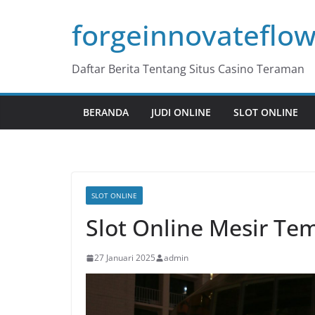
Skip
forgeinnovateflo
to
content
Daftar Berita Tentang Situs Casino Teraman
BERANDA
JUDI ONLINE
SLOT ONLINE
SLOT ONLINE
Slot Online Mesir Te
27 Januari 2025
admin