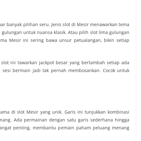
r banyak pilihan seru. Jenis slot di Mesir menawarkan tema
iga gulungan untuk nuansa klasik. Atau pilih slot lima gulungan
ema Mesir ini sering bawa unsur petualangan, bikin setiap
s slot ini tawarkan jackpot besar yang bertambah setiap ada
ap sesi bermain jadi tak pernah membosankan. Cocok untuk
ama di slot Mesir yang unik. Garis ini tunjukkan kombinasi
nang. Ada permainan dengan satu garis sederhana hingga
ni sangat penting, membantu pemain paham peluang menang