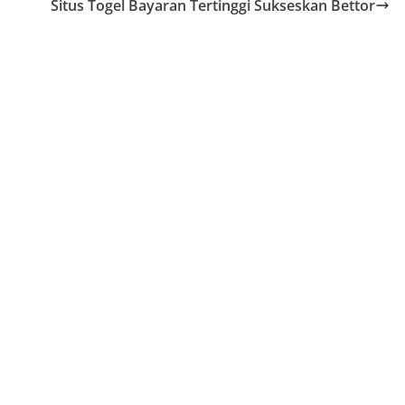
Situs Togel Bayaran Tertinggi Sukseskan Bettor