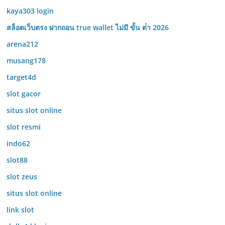
kaya303 login
สล็อตเว็บตรง ฝากถอน true wallet ไม่มี ขั้น ต่ํา 2026
arena212
musang178
target4d
slot gacor
situs slot online
slot resmi
indo62
slot88
slot zeus
situs slot online
link slot