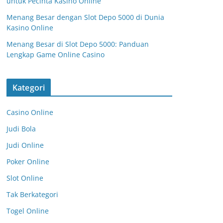
untuk Pecinta Kasino Online
Menang Besar dengan Slot Depo 5000 di Dunia
Kasino Online
Menang Besar di Slot Depo 5000: Panduan
Lengkap Game Online Casino
Kategori
Casino Online
Judi Bola
Judi Online
Poker Online
Slot Online
Tak Berkategori
Togel Online