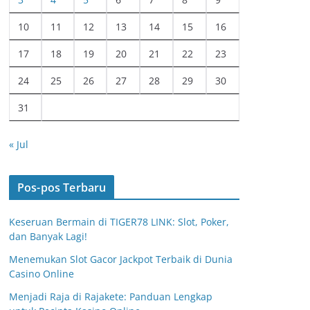
10
11
12
13
14
15
16
17
18
19
20
21
22
23
24
25
26
27
28
29
30
31
« Jul
Pos-pos Terbaru
Keseruan Bermain di TIGER78 LINK: Slot, Poker,
dan Banyak Lagi!
Menemukan Slot Gacor Jackpot Terbaik di Dunia
Casino Online
Menjadi Raja di Rajakete: Panduan Lengkap