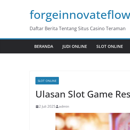
Skip
forgeinnovateflo
to
content
Daftar Berita Tentang Situs Casino Teraman
BERANDA
JUDI ONLINE
SLOT ONLINE
SLOT ONLINE
Ulasan Slot Game Re
2 Juli 2025
admin