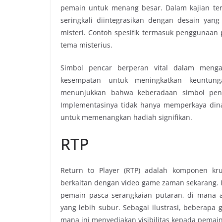
pemain untuk menang besar. Dalam kajian te
seringkali diintegrasikan dengan desain yan
misteri. Contoh spesifik termasuk penggunaan
tema misterius.
Simbol pencar berperan vital dalam menga
kesempatan untuk meningkatkan keuntung
menunjukkan bahwa keberadaan simbol pencar
Implementasinya tidak hanya memperkaya din
untuk memenangkan hadiah signifikan.
RTP
Return to Player (RTP) adalah komponen kru
berkaitan dengan video game zaman sekarang. I
pemain pasca serangkaian putaran, di mana a
yang lebih subur. Sebagai ilustrasi, beberap
mana ini menyediakan visibilitas kepada pema