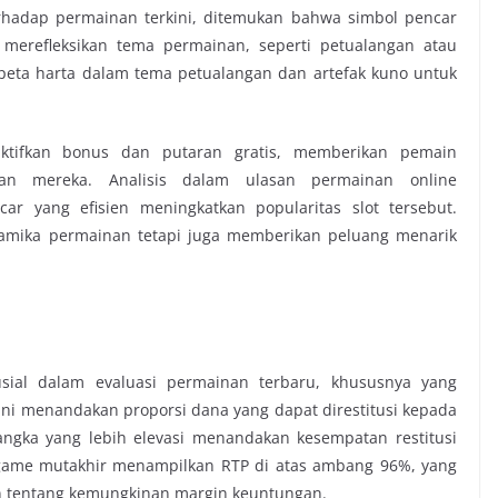
rhadap permainan terkini, ditemukan bahwa simbol pencar
g merefleksikan tema permainan, seperti petualangan atau
 peta harta dalam tema petualangan dan artefak kuno untuk
ktifkan bonus dan putaran gratis, memberikan pemain
an mereka. Analisis dalam ulasan permainan online
 yang efisien meningkatkan popularitas slot tersebut.
amika permainan tetapi juga memberikan peluang menarik
sial dalam evaluasi permainan terbaru, khususnya yang
ni menandakan proporsi dana yang dapat direstitusi kepada
ngka yang lebih elevasi menandakan kesempatan restitusi
a game mutakhir menampilkan RTP di atas ambang 96%, yang
in tentang kemungkinan margin keuntungan.