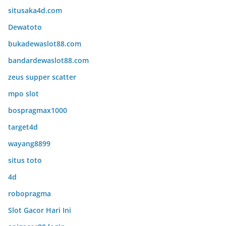
situsaka4d.com
Dewatoto
bukadewaslot88.com
bandardewaslot88.com
zeus supper scatter
mpo slot
bospragmax1000
target4d
wayang8899
situs toto
4d
robopragma
Slot Gacor Hari Ini