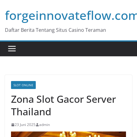
Skip
forgeinnovateflow.co
to
content
Daftar Berita Tentang Situs Casino Teraman
SLOT ONLINE
Zona Slot Gacor Server
Thailand
23 Juni 2025
admin