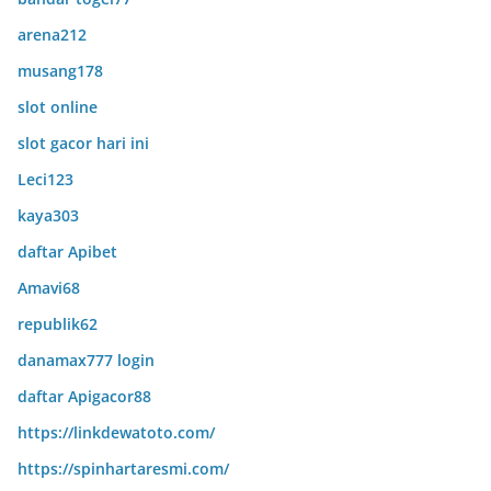
arena212
musang178
slot online
slot gacor hari ini
Leci123
kaya303
daftar Apibet
Amavi68
republik62
danamax777 login
daftar Apigacor88
https://linkdewatoto.com/
https://spinhartaresmi.com/