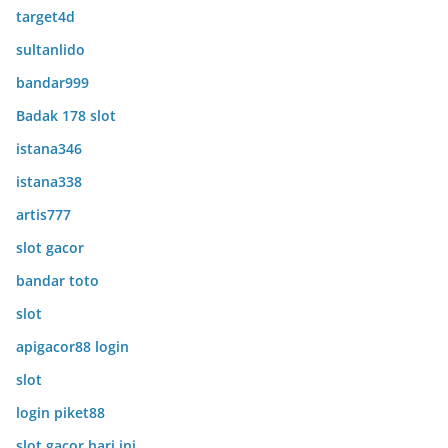
target4d
sultanlido
bandar999
Badak 178 slot
istana346
istana338
artis777
slot gacor
bandar toto
slot
apigacor88 login
slot
login piket88
slot gacor hari ini