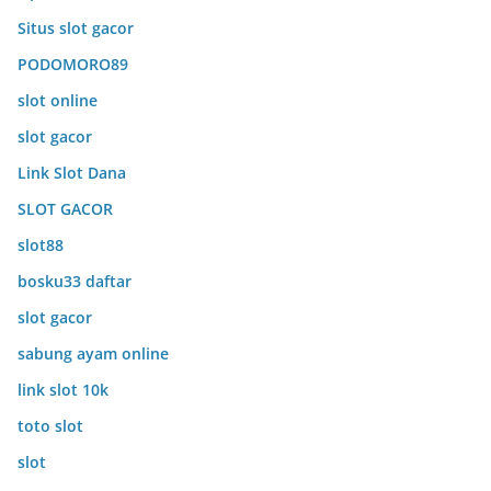
Situs slot gacor
PODOMORO89
slot online
slot gacor
Link Slot Dana
SLOT GACOR
slot88
bosku33 daftar
slot gacor
sabung ayam online
link slot 10k
toto slot
slot