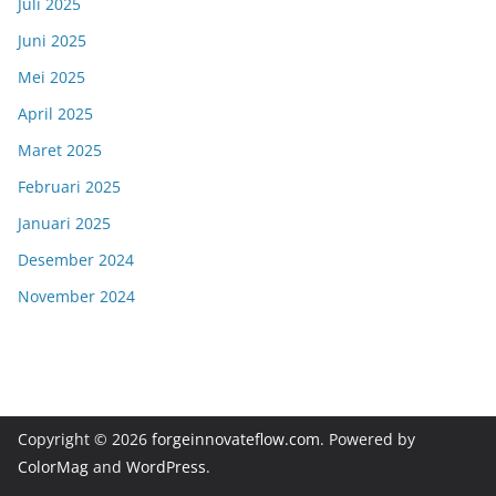
Juli 2025
Juni 2025
Mei 2025
April 2025
Maret 2025
Februari 2025
Januari 2025
Desember 2024
November 2024
Copyright © 2026
forgeinnovateflow.com
. Powered by
ColorMag
and
WordPress
.