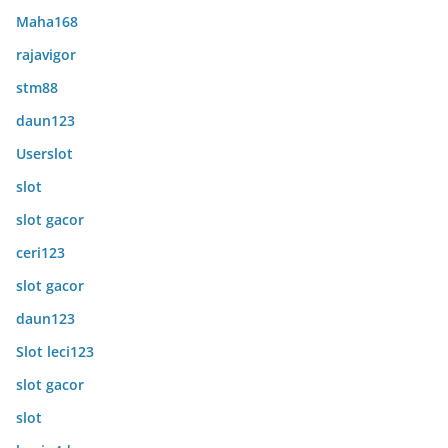
Maha168
rajavigor
stm88
daun123
Userslot
slot
slot gacor
ceri123
slot gacor
daun123
Slot leci123
slot gacor
slot