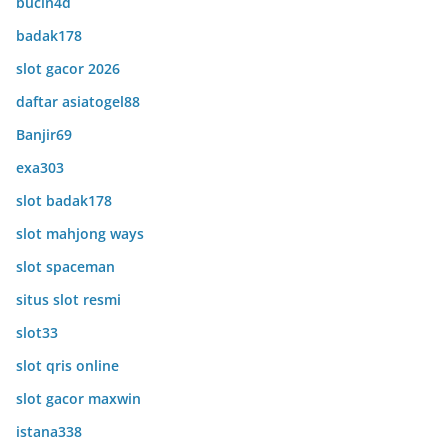
bucin4d
badak178
slot gacor 2026
daftar asiatogel88
Banjir69
exa303
slot badak178
slot mahjong ways
slot spaceman
situs slot resmi
slot33
slot qris online
slot gacor maxwin
istana338