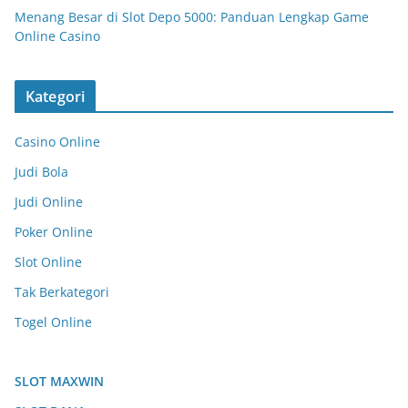
Menang Besar di Slot Depo 5000: Panduan Lengkap Game
Online Casino
Kategori
Casino Online
Judi Bola
Judi Online
Poker Online
Slot Online
Tak Berkategori
Togel Online
SLOT MAXWIN