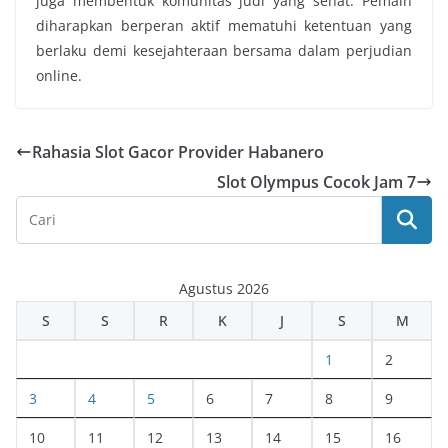
juga membentuk komunitas judi yang sehat. Pemain
diharapkan berperan aktif mematuhi ketentuan yang
berlaku demi kesejahteraan bersama dalam perjudian
online.
Rahasia Slot Gacor Provider Habanero
Slot Olympus Cocok Jam 7
Agustus 2026
S
S
R
K
J
S
M
1
2
3
4
5
6
7
8
9
10
11
12
13
14
15
16