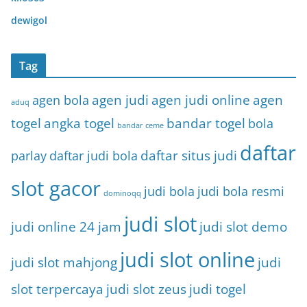
dewigol
Tag
agen judi
agen judi online
agen bola
agen
aduq
togel
angka togel
bandar togel
bola
bandar ceme
daftar
daftar situs judi
parlay
daftar judi bola
slot gacor
judi bola
judi bola resmi
dominoqq
judi slot
judi online 24 jam
judi slot demo
judi slot online
judi slot mahjong
judi
slot terpercaya
judi slot zeus
judi togel