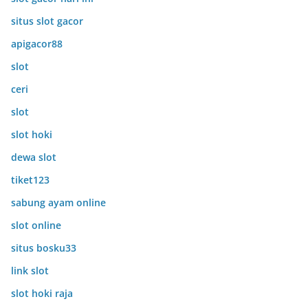
situs slot gacor
apigacor88
slot
ceri
slot
slot hoki
dewa slot
tiket123
sabung ayam online
slot online
situs bosku33
link slot
slot hoki raja