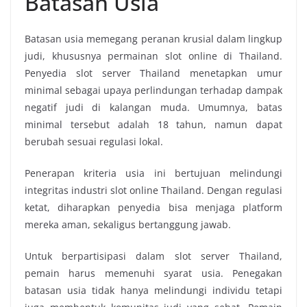
Batasan Usia
Batasan usia memegang peranan krusial dalam lingkup
judi, khususnya permainan slot online di Thailand.
Penyedia slot server Thailand menetapkan umur
minimal sebagai upaya perlindungan terhadap dampak
negatif judi di kalangan muda. Umumnya, batas
minimal tersebut adalah 18 tahun, namun dapat
berubah sesuai regulasi lokal.
Penerapan kriteria usia ini bertujuan melindungi
integritas industri slot online Thailand. Dengan regulasi
ketat, diharapkan penyedia bisa menjaga platform
mereka aman, sekaligus bertanggung jawab.
Untuk berpartisipasi dalam slot server Thailand,
pemain harus memenuhi syarat usia. Penegakan
batasan usia tidak hanya melindungi individu tetapi