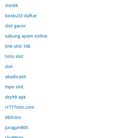
slot88
bosku33 daftar
slot gacor
sabung ayam online
link slot 10k
toto slot
slot
abadicash
mpo slot
sky99 apk
rr777slot.com
dbltoto
juragan805
sky99idn