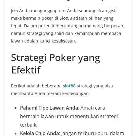
Jika Anda menganggap diri Anda seorang strategist,
maka bermain poker di Slot88 adalah pilihan yang
tepat. Dalam poker, keberuntungan memang berperan,
namun strategi yang solid dan kemampuan membaca
lawan adalah kunci kesuksesan.
Strategi Poker yang
Efektif
Berikut adalah beberapa
slot88
strategi yang bisa
membantu Anda meraih kemenangan:
Pahami Tipe Lawan Anda
: Amati cara
bermain lawan untuk menentukan strategi
terbaik.
Kelola Chip Anda
: Jangan terburu-buru dalam