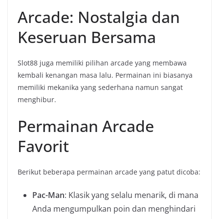
Arcade: Nostalgia dan
Keseruan Bersama
Slot88 juga memiliki pilihan arcade yang membawa
kembali kenangan masa lalu. Permainan ini biasanya
memiliki mekanika yang sederhana namun sangat
menghibur.
Permainan Arcade
Favorit
Berikut beberapa permainan arcade yang patut dicoba:
Pac-Man
: Klasik yang selalu menarik, di mana
Anda mengumpulkan poin dan menghindari