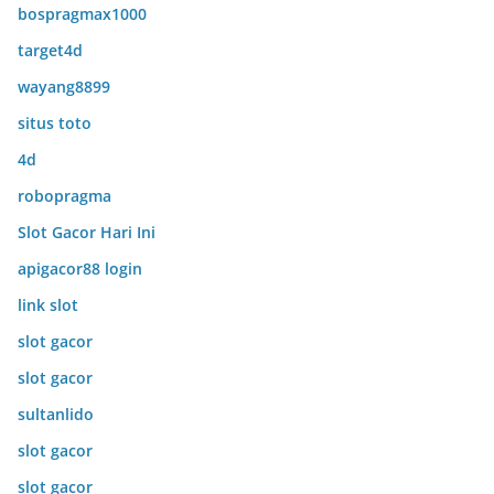
bospragmax1000
target4d
wayang8899
situs toto
4d
robopragma
Slot Gacor Hari Ini
apigacor88 login
link slot
slot gacor
slot gacor
sultanlido
slot gacor
slot gacor