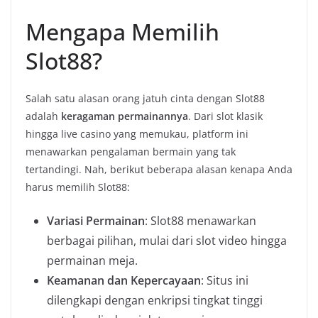
Mengapa Memilih
Slot88?
Salah satu alasan orang jatuh cinta dengan Slot88
adalah
keragaman permainannya
. Dari slot klasik
hingga live casino yang memukau, platform ini
menawarkan pengalaman bermain yang tak
tertandingi. Nah, berikut beberapa alasan kenapa Anda
harus memilih Slot88:
Variasi Permainan
: Slot88 menawarkan
berbagai pilihan, mulai dari slot video hingga
permainan meja.
Keamanan dan Kepercayaan
: Situs ini
dilengkapi dengan enkripsi tingkat tinggi