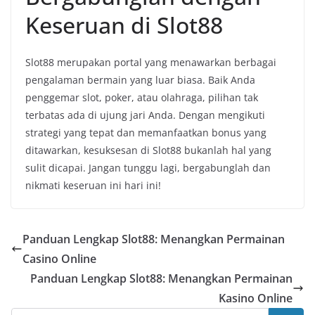
Keseruan di Slot88
Slot88 merupakan portal yang menawarkan berbagai
pengalaman bermain yang luar biasa. Baik Anda
penggemar slot, poker, atau olahraga, pilihan tak
terbatas ada di ujung jari Anda. Dengan mengikuti
strategi yang tepat dan memanfaatkan bonus yang
ditawarkan, kesuksesan di Slot88 bukanlah hal yang
sulit dicapai. Jangan tunggu lagi, bergabunglah dan
nikmati keseruan ini hari ini!
Panduan Lengkap Slot88: Menangkan Permainan
Casino Online
Panduan Lengkap Slot88: Menangkan Permainan
Kasino Online