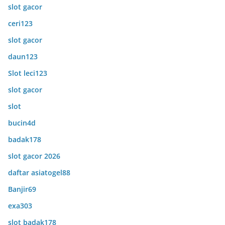
slot gacor
ceri123
slot gacor
daun123
Slot leci123
slot gacor
slot
bucin4d
badak178
slot gacor 2026
daftar asiatogel88
Banjir69
exa303
slot badak178