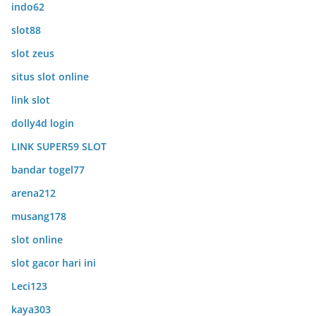
indo62
slot88
slot zeus
situs slot online
link slot
dolly4d login
LINK SUPER59 SLOT
bandar togel77
arena212
musang178
slot online
slot gacor hari ini
Leci123
kaya303