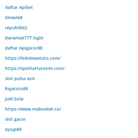
daftar Apibet
Amavi68
republik62
danamax777 login
daftar Apigacor88
https://linkdewatoto.com/
https://spinhartaresmi.com/
slot pulsa axis
Rajatoto88
Judi bola
https://www.mabosbet.co/
slot gacor
ayojp88