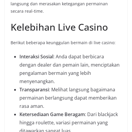
langsung dan merasakan ketegangan permainan
secara real-time.
Kelebihan Live Casino
Berikut beberapa keunggulan bermain di live casino:
Interaksi Sosial
: Anda dapat berbicara
dengan dealer dan pemain lain, menciptakan
pengalaman bermain yang lebih
menyenangkan.
Transparansi
: Melihat langsung bagaimana
permainan berlangsung dapat memberikan
rasa aman.
Ketersediaan Game Beragam
: Dari blackjack
hingga roulette, variasi permainan yang
ditawarkan sangat luas.