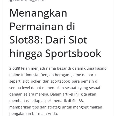
9 Maret 2026
admin
Menangkan
Permainan di
Slot88: Dari Slot
hingga Sportsbook
Slot88 telah menjadi nama besar di dalam dunia kasino
online Indonesia. Dengan beragam game menarik
seperti slot, poker, dan sportsbook, para pemain di
semua level dapat menemukan sesuatu yang sesuai
dengan selera mereka. Dalam artikel ini, kita akan
membahas setiap aspek menarik di Slot88,
memberikan tips dan strategi untuk mengoptimalkan
pengalaman bermain Anda.