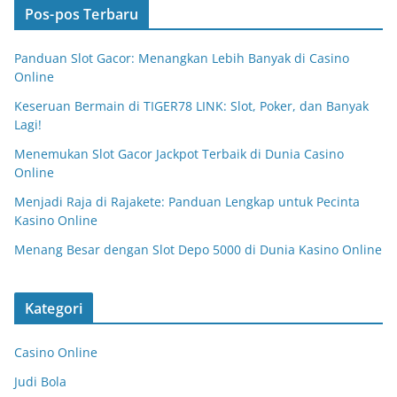
Pos-pos Terbaru
Panduan Slot Gacor: Menangkan Lebih Banyak di Casino
Online
Keseruan Bermain di TIGER78 LINK: Slot, Poker, dan Banyak
Lagi!
Menemukan Slot Gacor Jackpot Terbaik di Dunia Casino
Online
Menjadi Raja di Rajakete: Panduan Lengkap untuk Pecinta
Kasino Online
Menang Besar dengan Slot Depo 5000 di Dunia Kasino Online
Kategori
Casino Online
Judi Bola