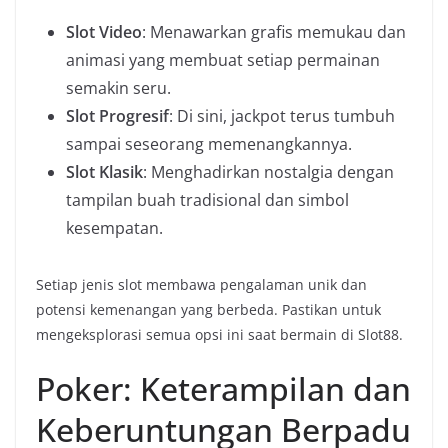
Slot Video
: Menawarkan grafis memukau dan
animasi yang membuat setiap permainan
semakin seru.
Slot Progresif
: Di sini, jackpot terus tumbuh
sampai seseorang memenangkannya.
Slot Klasik
: Menghadirkan nostalgia dengan
tampilan buah tradisional dan simbol
kesempatan.
Setiap jenis slot membawa pengalaman unik dan
potensi kemenangan yang berbeda. Pastikan untuk
mengeksplorasi semua opsi ini saat bermain di Slot88.
Poker: Keterampilan dan
Keberuntungan Berpadu